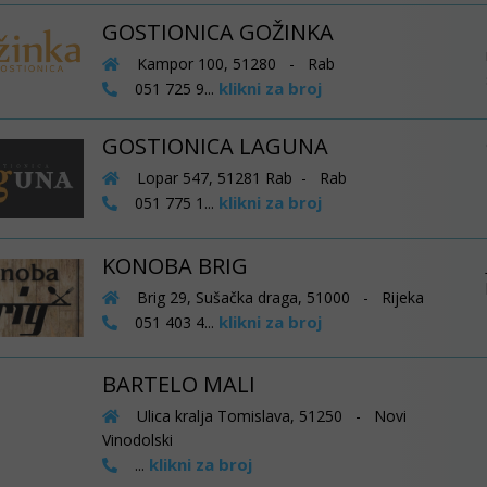
GOSTIONICA GOŽINKA
Kampor 100, 51280 - Rab
klikni za broj
051 725 9...
GOSTIONICA LAGUNA
Lopar 547, 51281 Rab - Rab
klikni za broj
051 775 1...
KONOBA BRIG
Brig 29, Sušačka draga, 51000 - Rijeka
klikni za broj
051 403 4...
BARTELO MALI
Ulica kralja Tomislava, 51250 - Novi
Vinodolski
klikni za broj
...