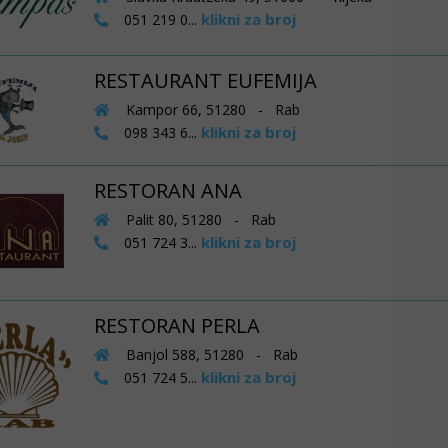
klikni za broj
051 219 0...
RESTAURANT EUFEMIJA
Kampor 66, 51280 - Rab
klikni za broj
098 343 6...
RESTORAN ANA
Palit 80, 51280 - Rab
klikni za broj
051 724 3...
RESTORAN PERLA
Banjol 588, 51280 - Rab
klikni za broj
051 724 5...