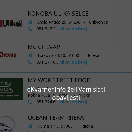
KONOBA ULIKA SELCE
Emila Antića 25, 51266 - Crikvenica
klikni za broj
051 847 3...
MC CHEVAP
Turkovo 23/10, 51000 - Rijeka
klikni za broj
091 271 0...
MY WOK STREET FOOD
eKvarner.info želi Vam slati
Riva 6
Robna kuća RI Korzo, - Rijeka
obavijesti
klikni za broj
051 324 6...
OCEAN TEAM RIJEKA
Fiumara 13, 51000 - Rijeka