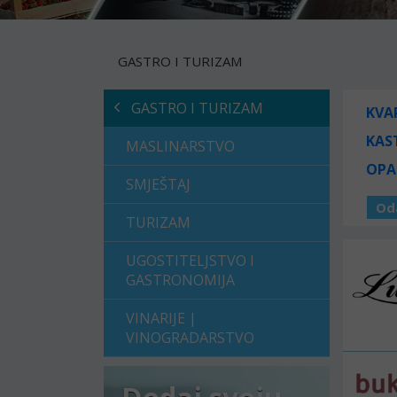
GASTRO I TURIZAM
GASTRO I TURIZAM
KVA
KAS
MASLINARSTVO
OPA
SMJEŠTAJ
Od
TURIZAM
UGOSTITELJSTVO I
GASTRONOMIJA
VINARIJE |
VINOGRADARSTVO