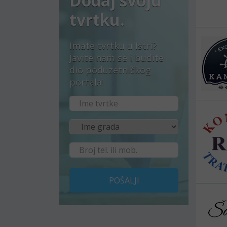
Dodaj svoju
tvrtku.
Imate tvrtku u Istri?
Javite nam se i budite
dio poduzetničkog
portala!
POŠALJI