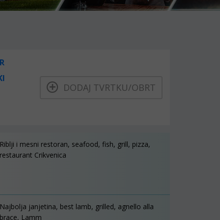
R
KI
DODAJ TVRTKU/OBRT
Riblji i mesni restoran, seafood, fish, grill, pizza,
restaurant Crikvenica
Najbolja janjetina, best lamb, grilled, agnello alla
brace, Lamm