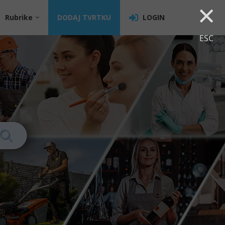
×
Rubrike
DODAJ TVRTKU
LOGIN
ESC