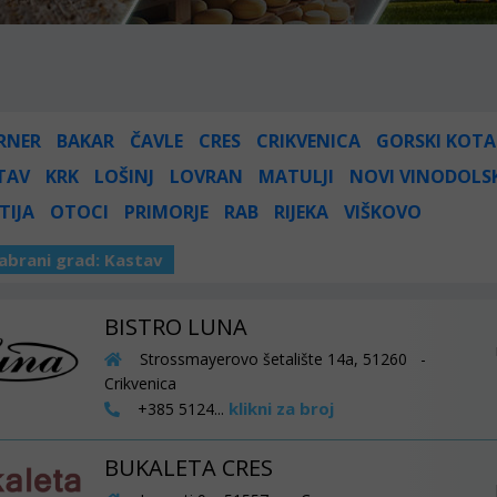
RNER
BAKAR
ČAVLE
CRES
CRIKVENICA
GORSKI KOTA
TAV
KRK
LOŠINJ
LOVRAN
MATULJI
NOVI VINODOLS
TIJA
OTOCI
PRIMORJE
RAB
RIJEKA
VIŠKOVO
abrani grad:
Kastav
BISTRO LUNA
Strossmayerovo šetalište 14a, 51260 -
Crikvenica
klikni za broj
+385 5124...
BUKALETA CRES