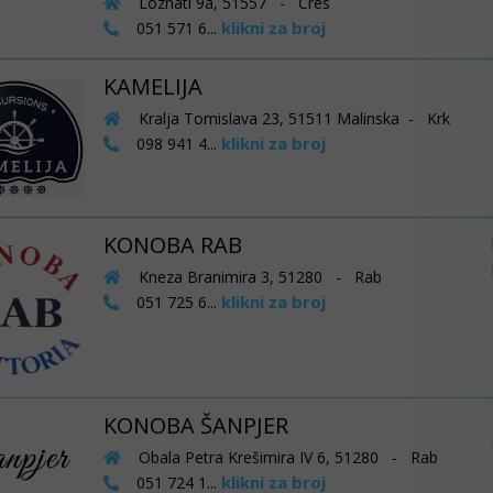
Loznati 9a, 51557 - Cres
klikni za broj
051 571 6...
KAMELIJA
Kralja Tomislava 23, 51511 Malinska - Krk
klikni za broj
098 941 4...
KONOBA RAB
Kneza Branimira 3, 51280 - Rab
klikni za broj
051 725 6...
KONOBA ŠANPJER
Obala Petra Krešimira IV 6, 51280 - Rab
klikni za broj
051 724 1...