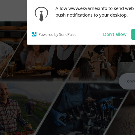
Subscribe to our
Allow www.ekvarner.info to send web
notifications!
push notifications to your desktop.
To enable permission prompts, click
on the notification icon
Don't allow
Powered by SendPulse