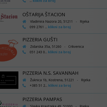
klikni za broj
...
OŠTARIJA ŠTACION
Vladimira Nazora 20, 51211 - Rijeka
klikni za broj
099 2761 ...
PIZZERIA GUŠTI
Zidarska 35a, 51260 - Crikvenica
klikni za broj
051 243 0...
PIZZERIA N.S. SAVANNAH
Žuknica 1b, Kostrena, 51221 - Rijeka
klikni za broj
+385 51 2...
PIZZERIA PAMPAS
Slavka Krautzeka 49, 51000 - Rijeka