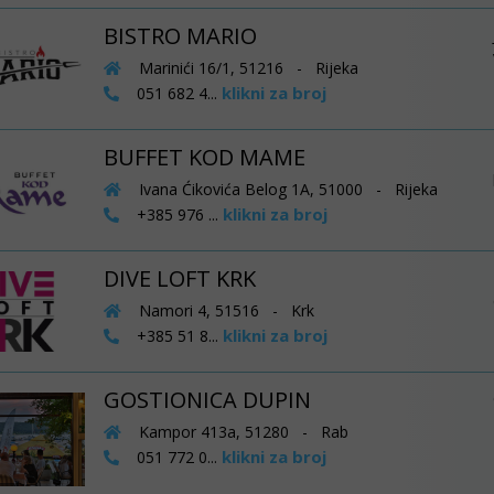
BISTRO MARIO
Marinići 16/1, 51216 - Rijeka
klikni za broj
051 682 4...
BUFFET KOD MAME
Ivana Ćikovića Belog 1A, 51000 - Rijeka
klikni za broj
+385 976 ...
DIVE LOFT KRK
Namori 4, 51516 - Krk
klikni za broj
+385 51 8...
GOSTIONICA DUPIN
Kampor 413a, 51280 - Rab
klikni za broj
051 772 0...