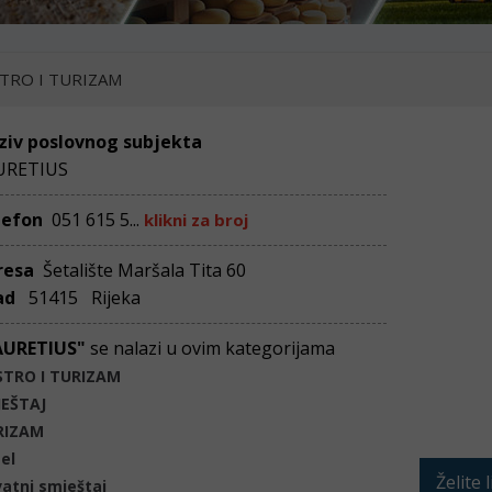
TRO I TURIZAM
ziv poslovnog subjekta
URETIUS
lefon
051 615 5...
klikni za broj
resa
Šetalište Maršala Tita 60
ad
51415 Rijeka
AURETIUS"
se nalazi u ovim kategorijama
STRO I TURIZAM
JEŠTAJ
RIZAM
el
Želite 
vatni smještaj