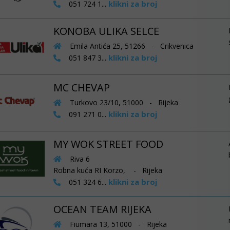
klikni za broj
051 724 1...
KONOBA ULIKA SELCE
Emila Antića 25, 51266 - Crikvenica
klikni za broj
051 847 3...
MC CHEVAP
Turkovo 23/10, 51000 - Rijeka
klikni za broj
091 271 0...
MY WOK STREET FOOD
Riva 6
Robna kuća RI Korzo, - Rijeka
klikni za broj
051 324 6...
OCEAN TEAM RIJEKA
Fiumara 13, 51000 - Rijeka