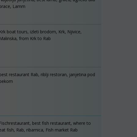
brace, Lamm
Krk boat tours, izleti brodom, Krk, Njivice,
Malinska, from Krk to Rab
best restaurant Rab, riblji restoran, janjetina pod
pekom
Fischrestaurant, best fish restaurant, where to
eat fish, Rab, ribarnica, Fish market Rab