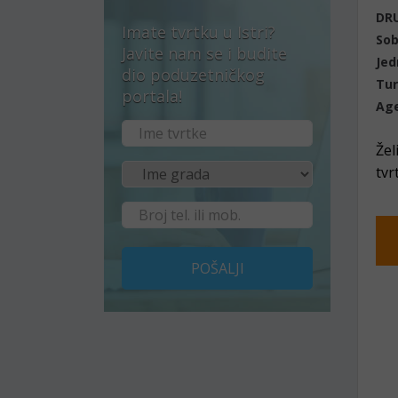
DRU
Imate tvrtku u Istri?
Sob
Javite nam se i budite
Jed
dio poduzetničkog
Tur
portala!
Age
Žel
tvr
POŠALJI