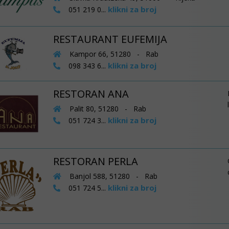
klikni za broj
051 219 0...
RESTAURANT EUFEMIJA
Kampor 66, 51280 - Rab
klikni za broj
098 343 6...
RESTORAN ANA
Palit 80, 51280 - Rab
klikni za broj
051 724 3...
RESTORAN PERLA
Banjol 588, 51280 - Rab
klikni za broj
051 724 5...