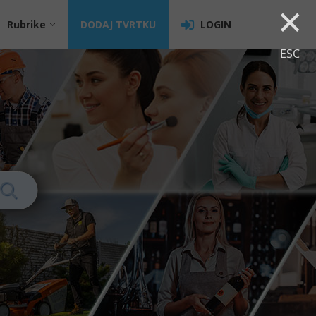
×
Rubrike
DODAJ TVRTKU
LOGIN
ESC