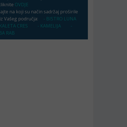
kliknite
OVDJE
jte na koji su način sadržaj proširile
 iz Vašeg područja:
- BISTRO LUNA
KALETA CRES
- KAMELIJA
-
A RAB