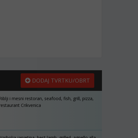
DODAJ TVRTKU/OBRT
Riblji i mesni restoran, seafood, fish, grill, pizza,
restaurant Crikvenica
Najbolja janjetina, best lamb, grilled, agnello alla