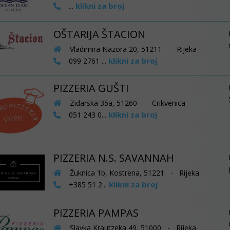
klikni za broj
...
OŠTARIJA ŠTACION
Vladimira Nazora 20, 51211 - Rijeka
klikni za broj
099 2761 ...
PIZZERIA GUŠTI
Zidarska 35a, 51260 - Crikvenica
klikni za broj
051 243 0...
PIZZERIA N.S. SAVANNAH
Žuknica 1b, Kostrena, 51221 - Rijeka
klikni za broj
+385 51 2...
PIZZERIA PAMPAS
Slavka Krautzeka 49, 51000 - Rijeka