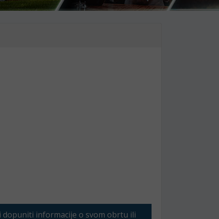
li dopuniti informacije o svom obrtu ili