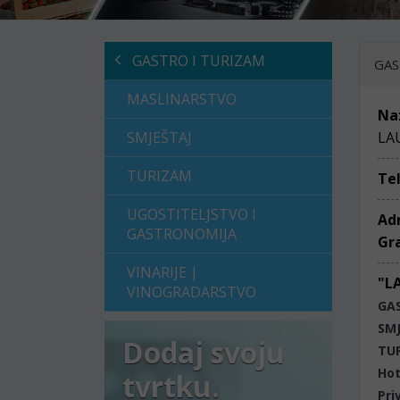
GASTRO I TURIZAM
GAS
MASLINARSTVO
Na
SMJEŠTAJ
LA
TURIZAM
Te
UGOSTITELJSTVO I
Ad
GASTRONOMIJA
Gr
VINARIJE |
"L
VINOGRADARSTVO
GA
SM
Dodaj svoju
TU
Hot
tvrtku.
Pri