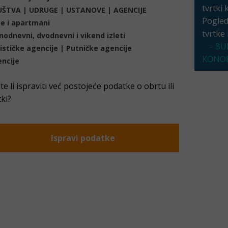
tvrtki 
ŠTVA | UDRUGE | USTANOVE | AGENCIJE
Pogleda
e i apartmani
tvrtke
nodnevni, dvodnevni i vikend izleti
- BU
ističke agencije | Putničke agencije
KONOB
ncije
ite li ispraviti već postojeće podatke o obrtu ili
tki?
Ispravi podatke