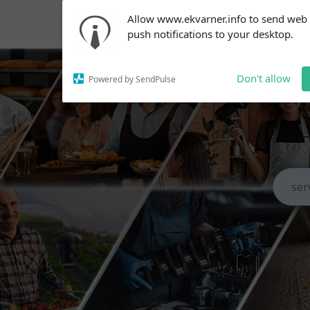
Subscribe to our
Allow www.ekvarner.info to send web
notifications!
push notifications to your desktop.
To enable permission prompts, click
on the notification icon
Don't allow
Powered by SendPulse