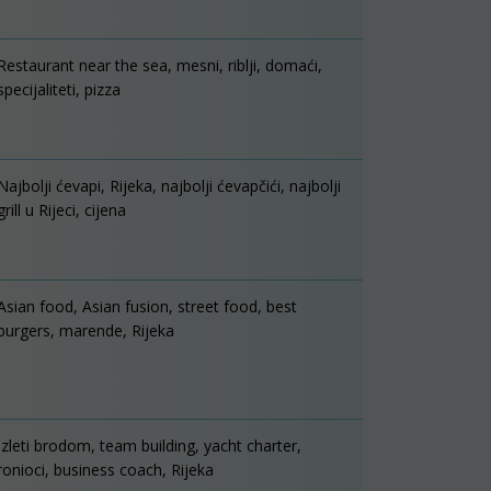
Restaurant near the sea, mesni, riblji, domaći,
specijaliteti, pizza
Najbolji ćevapi, Rijeka, najbolji ćevapčići, najbolji
grill u Rijeci, cijena
Asian food, Asian fusion, street food, best
burgers, marende, Rijeka
Izleti brodom, team building, yacht charter,
ronioci, business coach, Rijeka