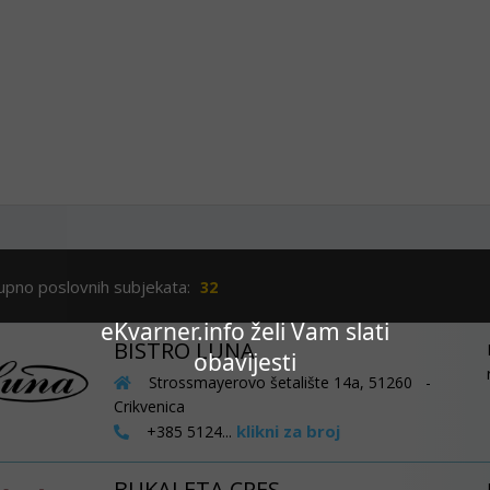
upno poslovnih subjekata:
32
eKvarner.info želi Vam slati
BISTRO LUNA
obavijesti
Strossmayerovo šetalište 14a, 51260 -
Crikvenica
klikni za broj
+385 5124...
BUKALETA CRES