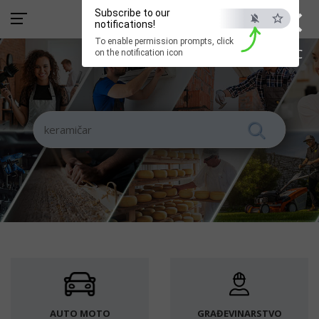
×
Subscribe to our
notifications!
To enable permission prompts, click
ESC
on the notification icon
AUTO MOTO
GRAĐEVINARSTVO