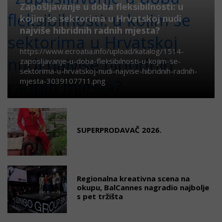
Zapošljavanje u doba fleksibilnosti: u
kojim se sektorima u Hrvatskoj nudi
najviše hibridnih radnih mjesta?
https://www.ecroatia.info/upload/katalog/1514-
zaposljavanje-u-doba-fleksibilnosti-u-kojim-se-
sektorima-u-hrvatskoj-nudi-najvise-hibridnih-radnih-
mjesta-3039107711.png
SUPERPRODAVAČ 2026.
Regionalna kreativna scena na
okupu, BalCannes nagradio najbolje
s pet tržišta