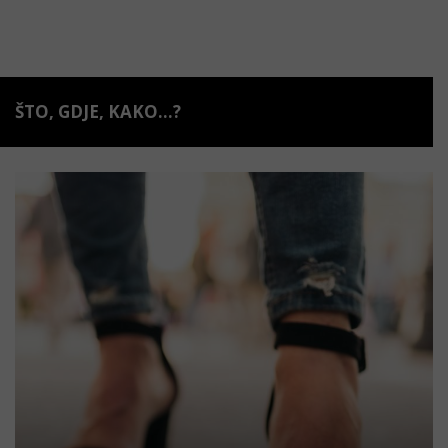
ŠTO, GDJE, KAKO...?