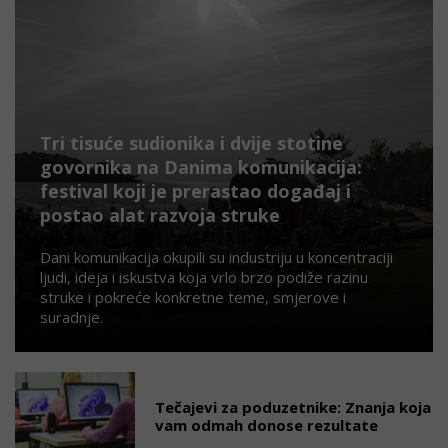
Tri tisuće sudionika i dvije stotine
govornika na Danima komunikacija:
festival koji je prerastao događaj i
postao alat razvoja struke
Dani komunikacija okupili su industriju u koncentraciji
ljudi, ideja i iskustva koja vrlo brzo podiže razinu
struke i pokreće konkretne teme, smjerove i
suradnje.
Tečajevi za poduzetnike: Znanja koja
vam odmah donose rezultate