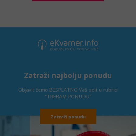
Zatraži najbolju ponudu
Objavit ćemo BESPLATNO Vaš upit u rubrici
"TREBAM PONUDU"
Zatraži ponudu