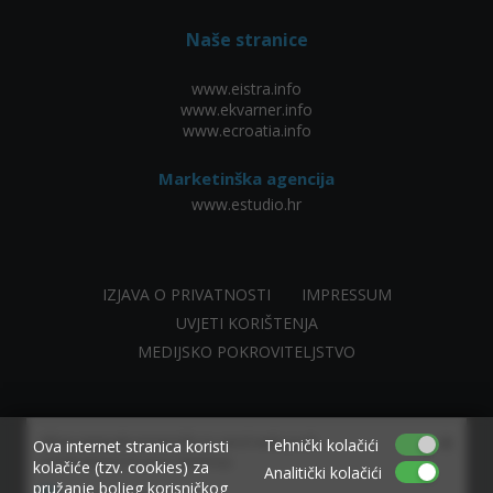
Naše stranice
www.eistra.info
www.ekvarner.info
www.ecroatia.info
Marketinška agencija
www.estudio.hr
IZJAVA O PRIVATNOSTI
IMPRESSUM
UVJETI KORIŠTENJA
MEDIJSKO POKROVITELJSTVO
×
Allow www.ekvarner.info to send web push
Tehnički kolačići
Ova internet stranica koristi
notifications to your desktop.
kolačiće (tzv. cookies) za
Analitički kolačići
pružanje boljeg korisničkog