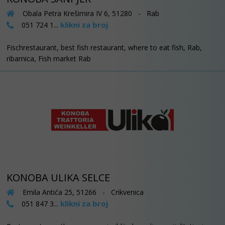
Obala Petra Krešimira IV 6, 51280 - Rab
klikni za broj
051 724 1...
Fischrestaurant, best fish restaurant, where to eat fish, Rab,
ribarnica, Fish market Rab
KONOBA ULIKA SELCE
Emila Antića 25, 51266 - Crikvenica
klikni za broj
051 847 3...