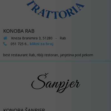
KONOBA RAB
Kneza Branimira 3, 51280 - Rab
klikni za broj
051 725 6...
best restaurant Rab, riblji restoran, janjetina pod pekom
KONOBA ŠANPJER