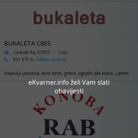
BUKALETA CRES
Loznati 9a, 51557 - Cres
klikni za broj
051 571 6...
Najbolja janjetina, best lamb, grilled, agnello alla brace, Lamm
eKvarner.info želi Vam slati
obavijesti