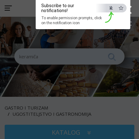
×
Subscribe to our
notifications!
To enable permission prompts, click
ESC
on the notification icon
GASTRO I TURIZAM
UGOSTITELJSTVO I GASTRONOMIJA
KATALOG