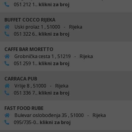
051 212 1...
klikni za broj
BUFFET COCCO RIJEKA
Uski prolaz 1 , 51000 - Rijeka
051 322 6...
klikni za broj
CAFFE BAR MORETTO
Grobnička cesta 1 , 51219 - Rijeka
051 259 1...
klikni za broj
CARRACA PUB
Vrlije 8 , 51000 - Rijeka
051 336 7...
klikni za broj
FAST FOOD RUBE
Bulevar oslobođenja 35 , 51000 - Rijeka
095/735-0...
klikni za broj