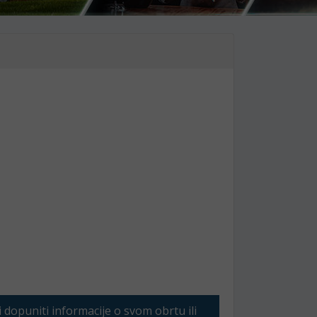
li dopuniti informacije o svom obrtu ili