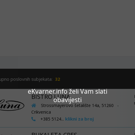
upno poslovnih subjekata:
32
eKvarner.info želi Vam slati
BISTRO LUNA
obavijesti
Strossmayerovo šetalište 14a, 51260 -
Crikvenica
klikni za broj
+385 5124...
BUKALETA CRES