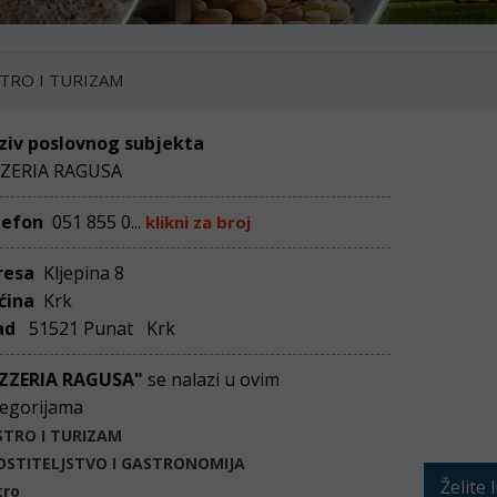
TRO I TURIZAM
ziv poslovnog subjekta
ZZERIA RAGUSA
lefon
051 855 0...
klikni za broj
resa
Kljepina 8
ćina
Krk
ad
51521 Punat Krk
IZZERIA RAGUSA"
se nalazi u ovim
egorijama
STRO I TURIZAM
OSTITELJSTVO I GASTRONOMIJA
Želite 
tro