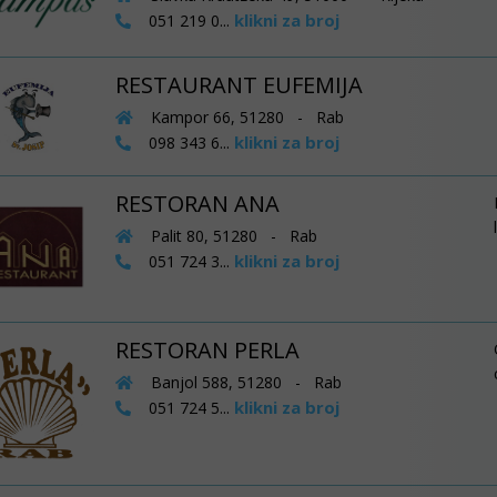
klikni za broj
051 219 0...
RESTAURANT EUFEMIJA
Kampor 66, 51280 - Rab
klikni za broj
098 343 6...
RESTORAN ANA
Palit 80, 51280 - Rab
klikni za broj
051 724 3...
RESTORAN PERLA
Banjol 588, 51280 - Rab
klikni za broj
051 724 5...