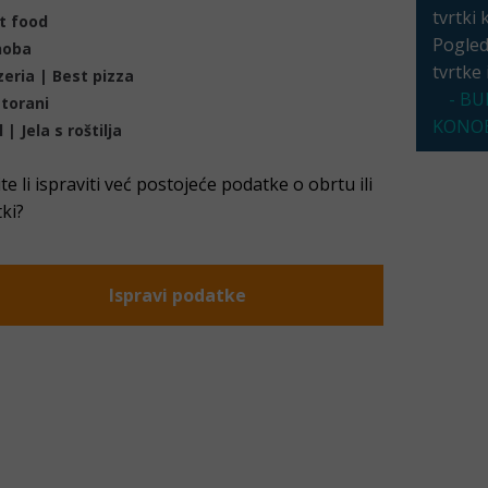
tvrtki 
t food
Pogleda
noba
tvrtke
zeria | Best pizza
- BU
torani
KONOB
l | Jela s roštilja
ite li ispraviti već postojeće podatke o obrtu ili
tki?
Ispravi podatke