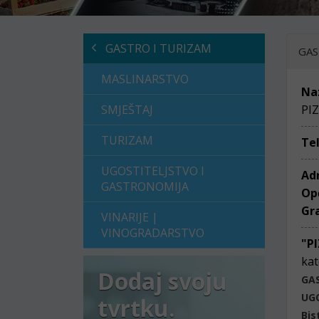
GASTRO I TURIZAM
GAS
MASLINARSTVO
Na
SMJEŠTAJ
PI
TURIZAM
Te
UGOSTITELJSTVO I
Ad
GASTRONOMIJA
Op
Gr
VINARIJE |
VINOGRADARSTVO
"P
kat
Dodaj svoju
GA
UG
tvrtku.
Bis