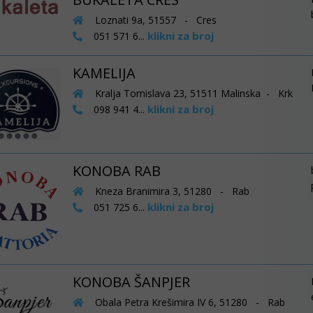
Loznati 9a, 51557 - Cres
klikni za broj
051 571 6...
KAMELIJA
Kralja Tomislava 23, 51511 Malinska - Krk
klikni za broj
098 941 4...
KONOBA RAB
Kneza Branimira 3, 51280 - Rab
klikni za broj
051 725 6...
KONOBA ŠANPJER
Obala Petra Krešimira IV 6, 51280 - Rab