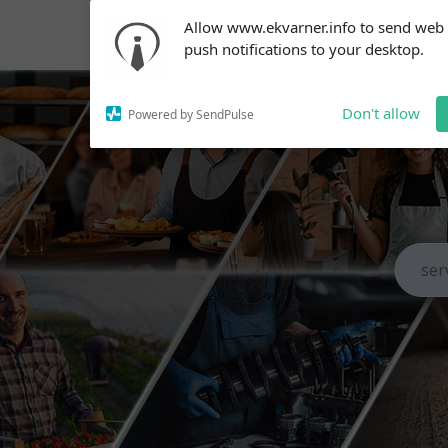
Subscribe to our
Allow www.ekvarner.info to send web
notifications!
push notifications to your desktop.
To enable permission prompts, click
on the notification icon
Don't allow
Powered by SendPulse