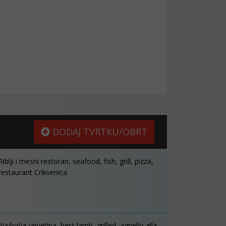
DODAJ TVRTKU/OBRT
Riblji i mesni restoran, seafood, fish, grill, pizza,
restaurant Crikvenica
Najbolja janjetina, best lamb, grilled, agnello alla