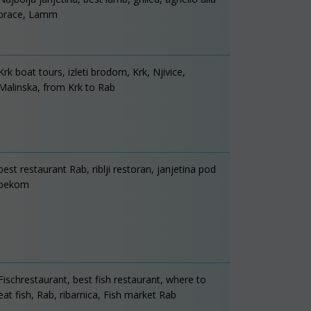
brace, Lamm
Krk boat tours, izleti brodom, Krk, Njivice,
Malinska, from Krk to Rab
best restaurant Rab, riblji restoran, janjetina pod
pekom
Fischrestaurant, best fish restaurant, where to
eat fish, Rab, ribarnica, Fish market Rab