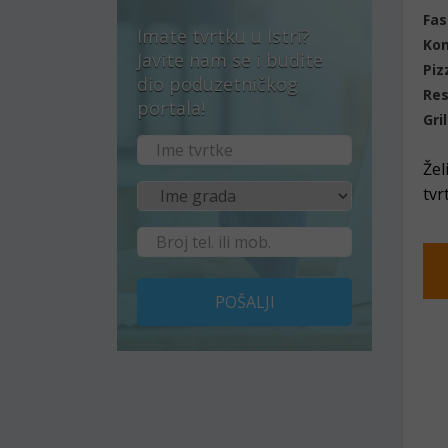
Fas
Imate tvrtku u Istri?
Ko
Javite nam se i budite
Piz
dio poduzetničkog
Res
portala!
Gril
Žel
tvr
POŠALJI