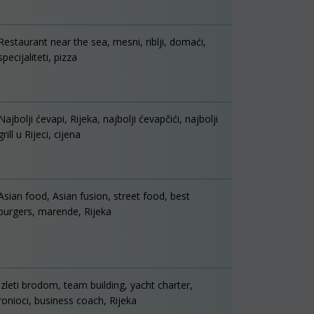
Restaurant near the sea, mesni, riblji, domaći,
specijaliteti, pizza
Najbolji ćevapi, Rijeka, najbolji ćevapčići, najbolji
grill u Rijeci, cijena
Asian food, Asian fusion, street food, best
burgers, marende, Rijeka
Izleti brodom, team building, yacht charter,
ronioci, business coach, Rijeka