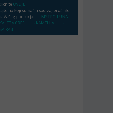
kliknite
OVDJE
jte na koji su način sadržaj proširile
 iz Vašeg područja:
- BISTRO LUNA
KALETA CRES
- KAMELIJA
-
A RAB