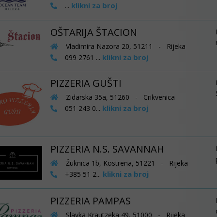
klikni za broj
...
OŠTARIJA ŠTACION
Vladimira Nazora 20, 51211 - Rijeka
klikni za broj
099 2761 ...
PIZZERIA GUŠTI
Zidarska 35a, 51260 - Crikvenica
klikni za broj
051 243 0...
PIZZERIA N.S. SAVANNAH
Žuknica 1b, Kostrena, 51221 - Rijeka
klikni za broj
+385 51 2...
PIZZERIA PAMPAS
Slavka Krautzeka 49, 51000 - Rijeka