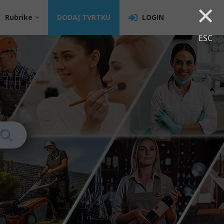
×
Rubrike
DODAJ TVRTKU
LOGIN
ESC