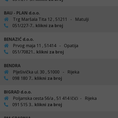
BAU - PLAN d.o.o.
Trg Maršala Tita 12 , 51211 - Matulji
051/227-7...
klikni za broj
BENAZIĆ d.o.o.
Prvog maja 11 , 51414 - Opatija
051/70821...
klikni za broj
BENDRA
Plješivička ul. 30 , 51000 - Rijeka
098 180 7...
klikni za broj
BIGRAD d.o.o.
Poljanska cesta 56/a , 51 414 Ičići - Rijeka
091 515 3...
klikni za broj