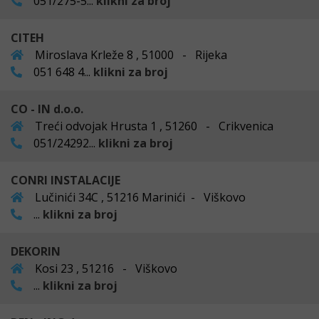
051/275-5...
klikni za broj
CITEH
Miroslava Krleže 8 , 51000 - Rijeka
051 648 4...
klikni za broj
CO - IN d.o.o.
Treći odvojak Hrusta 1 , 51260 - Crikvenica
051/24292...
klikni za broj
CONRI INSTALACIJE
Lučinići 34C , 51216 Marinići - Viškovo
...
klikni za broj
DEKORIN
Kosi 23 , 51216 - Viškovo
...
klikni za broj