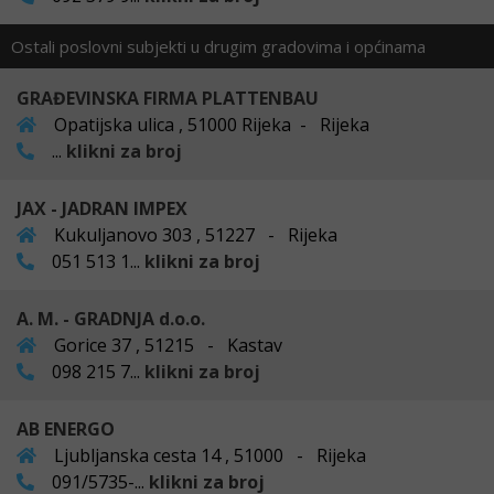
Ostali poslovni subjekti u drugim gradovima i općinama
GRAĐEVINSKA FIRMA PLATTENBAU
Opatijska ulica , 51000 Rijeka - Rijeka
...
klikni za broj
JAX - JADRAN IMPEX
Kukuljanovo 303 , 51227 - Rijeka
051 513 1...
klikni za broj
A. M. - GRADNJA d.o.o.
Gorice 37 , 51215 - Kastav
098 215 7...
klikni za broj
AB ENERGO
Ljubljanska cesta 14 , 51000 - Rijeka
091/5735-...
klikni za broj