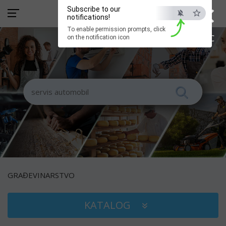
×
Subscribe to our
notifications!
To enable permission prompts, click
ESC
on the notification icon
GRAĐEVINARSTVO
KATALOG