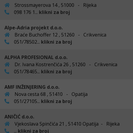
Strossmayerova 14 , 51000 - Rijeka
098 176 1...
klikni za broj
Alpe-Adria projekt d.o.o.
Braće Buchoffer 12 , 51260 - Crikvenica
051/78502...
klikni za broj
ALPHA PROFESIONAL d.o.o.
Dr. Ivana Kostrenčića 26 , 51260 - Crikvenica
051/78465...
klikni za broj
AMF INŽENJERING d.o.o.
Nova cesta 68 , 51410 - Opatija
051/27105...
klikni za broj
ANIČIĆ d.o.o.
Vjekoslava Spinčića 21 , 51410 Opatija - Rijeka
...
klikni za broj