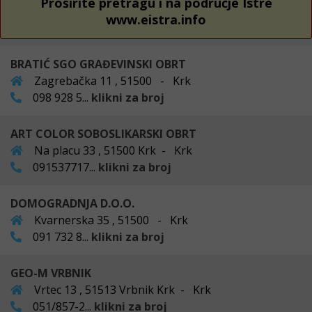
Proširite pretragu i na područje Istre
www.eistra.info
BRATIĆ SGO GRAĐEVINSKI OBRT
Zagrebačka 11 , 51500 - Krk
098 928 5...
klikni za broj
ART COLOR SOBOSLIKARSKI OBRT
Na placu 33 , 51500 Krk - Krk
091537717...
klikni za broj
DOMOGRADNJA D.O.O.
Kvarnerska 35 , 51500 - Krk
091 732 8...
klikni za broj
GEO-M VRBNIK
Vrtec 13 , 51513 Vrbnik Krk - Krk
051/857-2...
klikni za broj