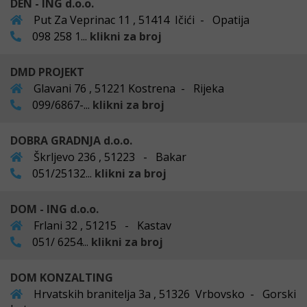
DEN - ING d.o.o.
Put Za Veprinac 11 , 51414 Ičići - Opatija
098 258 1...
klikni za broj
DMD PROJEKT
Glavani 76 , 51221 Kostrena - Rijeka
099/6867-...
klikni za broj
DOBRA GRADNJA d.o.o.
Škrljevo 236 , 51223 - Bakar
051/25132...
klikni za broj
DOM - ING d.o.o.
Frlani 32 , 51215 - Kastav
051/ 6254...
klikni za broj
DOM KONZALTING
Hrvatskih branitelja 3a , 51326 Vrbovsko - Gorski