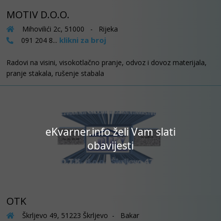
MOTIV D.O.O.
Mihovilići 2c, 51000 - Rijeka
klikni za broj
091 204 8...
Radovi na visini, visokotlačno pranje, odvoz i dovoz materijala,
pranje stakala, rušenje stabala
eKvarner.info želi Vam slati
obavijesti
OTK
Škrljevo 49, 51223 Škrljevo - Bakar