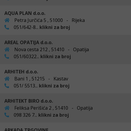
AQUA PLAN d.o.o.
Petra Jurčića 5 , 51000 - Rijeka
051/642-8...
klikni za broj
AREAL OPATIJA d.o.o.
Nova cesta 212 , 51410 - Opatija
051/60322...
klikni za broj
ARHITEH d.o.o.
Bani 1 , 51215 - Kastav
051/ 5513...
klikni za broj
ARHITEKT BIRO d.o.o.
Feliksa Perišića 2 , 51410 - Opatija
098 326 7...
klikni za broj
ARKADA TRGOVINE