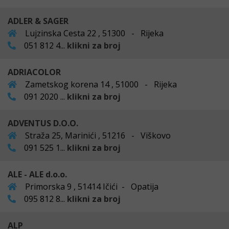
ADLER & SAGER
Lujzinska Cesta 22 , 51300 - Rijeka
051 812 4...
klikni za broj
ADRIACOLOR
Zametskog korena 14 , 51000 - Rijeka
091 2020 ...
klikni za broj
ADVENTUS D.O.O.
Straža 25, Marinići , 51216 - Viškovo
091 525 1...
klikni za broj
ALE - ALE d.o.o.
Primorska 9 , 51414 Ičići - Opatija
095 812 8...
klikni za broj
ALP