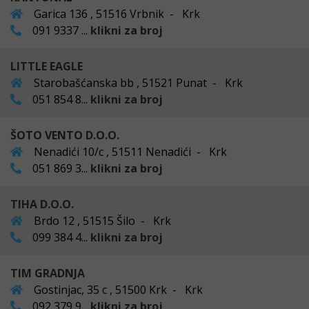
Garica 136 , 51516 Vrbnik - Krk
091 9337 ...
klikni za broj
LITTLE EAGLE
Starobašćanska bb , 51521 Punat - Krk
051 854 8...
klikni za broj
ŠOTO VENTO D.O.O.
Nenadići 10/c , 51511 Nenadići - Krk
051 869 3...
klikni za broj
TIHA D.O.O.
Brdo 12 , 51515 Šilo - Krk
099 384 4...
klikni za broj
TIM GRADNJA
Gostinjac, 35 c , 51500 Krk - Krk
092 379 9...
klikni za broj