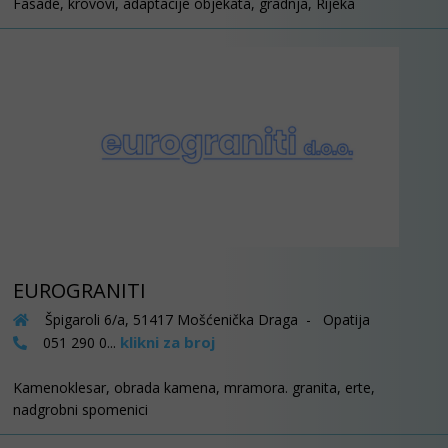
Fasade, krovovi, adaptacije objekata, gradnja, Rijeka
EUROGRANITI
Špigaroli 6/a, 51417 Mošćenička Draga - Opatija
klikni za broj
051 290 0...
Kamenoklesar, obrada kamena, mramora. granita, erte,
nadgrobni spomenici