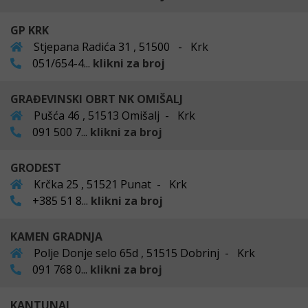
GP KRK
Stjepana Radića 31 , 51500 - Krk
051/654-4...
klikni za broj
GRAĐEVINSKI OBRT NK OMIŠALJ
Pušća 46 , 51513 Omišalj - Krk
091 500 7...
klikni za broj
GRODEST
Krčka 25 , 51521 Punat - Krk
+385 51 8...
klikni za broj
KAMEN GRADNJA
Polje Donje selo 65d , 51515 Dobrinj - Krk
091 768 0...
klikni za broj
KANTUNAL