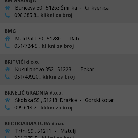
BM GRADNJA
Burićeva 30 , 51263 Šmrika - Crikvenica
098 385 8...
klikni za broj
BMG
Mali Palit 70 , 51280 - Rab
051/724-5...
klikni za broj
BRITVIĆI d.o.o.
Kukuljanovo 352 , 51223 - Bakar
051/49920...
klikni za broj
BRNELIĆ GRADNJA d.o.o.
Školska 55 , 51218 Dražice - Gorski kotar
099 618 7...
klikni za broj
BRODOARMATURA d.o.o.
Trtni 59 , 51211 - Matulji