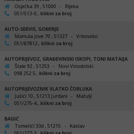
Osječka 39 , 51000 - Rijeka
051/513-0...
klikni za broj
AUTO-SERVIS, GOMIRJE
Mamula Jove 70 , 51327 - Vrbovsko
051/87812...
klikni za broj
AUTOPRIJEVOZ, GRAĐEVINSKI ISKOPI, TONI MATAIJA
Štale 92 , 51253 - Novi Vinodolski
098 252 5...
klikni za broj
AUTOPRIJEVOZNIK VLATKO ČORLUKA
Jušići 10 , 51213 Jurdani - Matulji
051/275-4...
klikni za broj
BAGIĆ
Tometići 33d , 51215 - Kastav
051/277-3...
klikni za broj