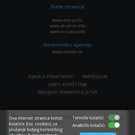
Naše stranice
www.eistra.info
www.ekvarner.info
www.ecroatia.info
Marketinška agencija
www.estudio.hr
IZJAVA O PRIVATNOSTI
IMPRESSUM
UVJETI KORIŠTENJA
MEDIJSKO POKROVITELJSTVO
×
Allow www.ekvarner.info to send web push
Tehnički kolačići
Ova internet stranica koristi
notifications to your desktop.
kolačiće (tzv. cookies) za
Analitički kolačići
pružanje boljeg korisničkog
Powered by SendPulse