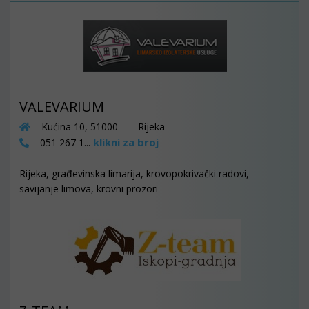
VALEVARIUM
Kućina 10, 51000 - Rijeka
klikni za broj
051 267 1...
Rijeka, građevinska limarija, krovopokrivački radovi,
savijanje limova, krovni prozori