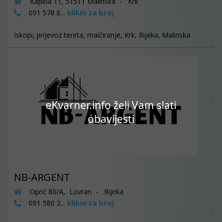
Kapela 11, 51511 Malinska - Krk
klikni za broj
091 578 6...
Iskopi, prijevoz tereta, malčiranje, Krk, Rijeka, Malinska
eKvarner.info želi Vam slati
obavijesti
NB-ARGENT
Oprić 80/A, Lovran - Rijeka
klikni za broj
091 580 2...