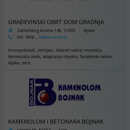
GRAĐEVINSKI OBRT DOM GRADNJA
Zametskog korena 14b, 51000 - Rijeka
klikni za broj
091 7808 ...
Krovopokrivač, zemljani, zidarski radovi, montaža,
demontaža skele, adaptacija objekta, fasaderski radovi,
Rijeka, Istra
KAMENOLOM I BETONARA BOJNAK
Ustrine bb, 51557 - Cres