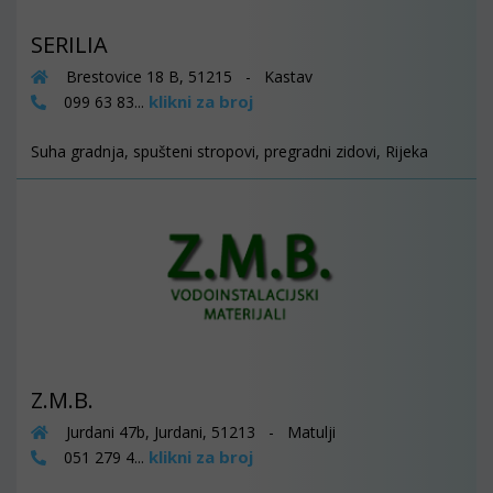
SERILIA
Brestovice 18 B, 51215 - Kastav
klikni za broj
099 63 83...
Suha gradnja, spušteni stropovi, pregradni zidovi, Rijeka
Z.M.B.
Jurdani 47b, Jurdani, 51213 - Matulji
klikni za broj
051 279 4...