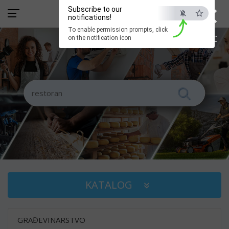
×
Subscribe to our
notifications!
To enable permission prompts, click
ESC
on the notification icon
KATALOG
GRAĐEVINARSTVO