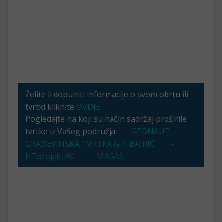
Želite li dopuniti informacije o svom obrtu ili
tvrtki kliknite
OVDJE
Pogledajte na koji su način sadržaj proširile
tvrtke iz Vašeg područja:
- GEONAUT
-
GRAĐEVINSKA TVRTKA G.P. BAJRIĆ
-
HTprojekti90
- MAGAŠ