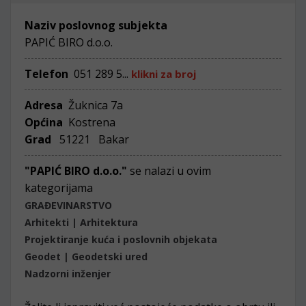
Naziv poslovnog subjekta
PAPIĆ BIRO d.o.o.
Telefon
051 289 5...
klikni za broj
Adresa
Žuknica 7a
Općina
Kostrena
Grad
51221 Bakar
"PAPIĆ BIRO d.o.o."
se nalazi u ovim
kategorijama
GRAĐEVINARSTVO
Arhitekti | Arhitektura
Projektiranje kuća i poslovnih objekata
Geodet | Geodetski ured
Nadzorni inženjer