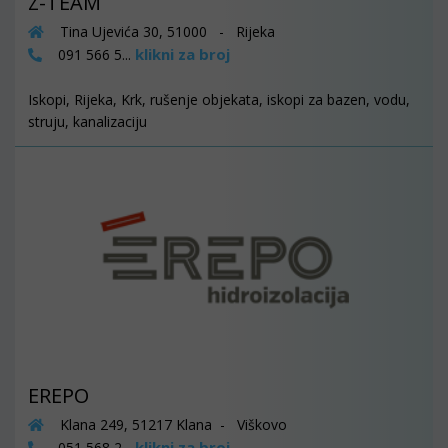
Z-TEAM
Tina Ujevića 30, 51000 - Rijeka
klikni za broj
091 566 5...
Iskopi, Rijeka, Krk, rušenje objekata, iskopi za bazen, vodu,
struju, kanalizaciju
EREPO
Klana 249, 51217 Klana - Viškovo
klikni za broj
051 568 2...