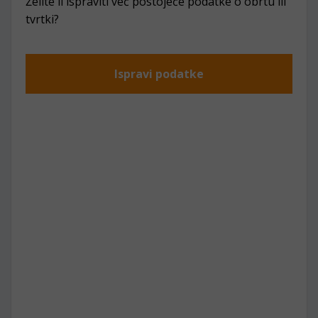
Želite li ispraviti već postojeće podatke o obrtu ili
tvrtki?
Ispravi podatke