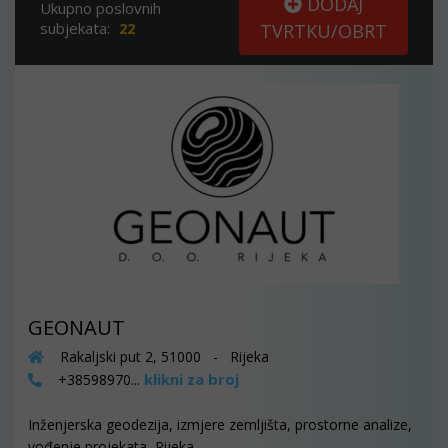
DODAJ
Ukupno poslovnih
subjekata:
22
TVRTKU/OBRT
GEONAUT
Rakaljski put 2, 51000 - Rijeka
klikni za broj
+38598970...
Inženjerska geodezija, izmjere zemljišta, prostorne analize,
vođenje projekata, Rijeka