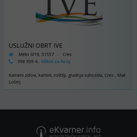
USLUŽNI OBRT IVE
Melin II/19, 51557 - Cres
klikni za broj
098 959 4...
Kameni zidovi, kamini, roštilji, gradnja suhozida, Cres , Mali
Lošinj