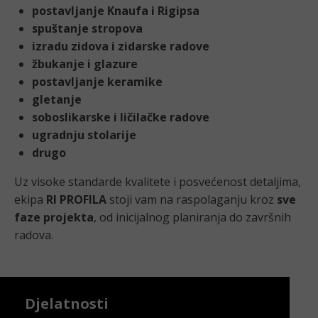
postavljanje Knaufa i Rigipsa
spuštanje stropova
izradu zidova i
zidarske radove
žbukanje i
glazure
postavljanje keramike
gletanje
soboslikarske i ličilačke radove
ugradnju stolarije
drugo
Uz visoke standarde kvalitete i posvećenost detaljima,
ekipa
RI PROFILA
stoji vam na raspolaganju kroz
sve
faze projekta
, od inicijalnog planiranja do završnih
radova.
Djelatnosti