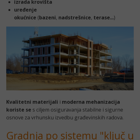
izrada krovišta
uređenje
okućnice
(
bazeni
,
nadstrešnice
,
terase...
)
Kvalitetni materijali
i
moderna mehanizacija
koriste se
s ciljem osiguravanja stabilne i sigurne
osnove za vrhunsku izvedbu građevinskih radova.
Gradnja po sistemu "ključ u