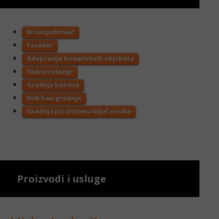
Krovopokrivač
Fasader
Adaptacije kompletnih objekata
Hidroizolacije
Gradnja bazena
Roh bau gradnja
Gradnja po sistemu ključ u ruke
Proizvodi i usluge