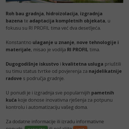
Roh bau gradnja
,
hidroizolacija
,
izgradnja
bazena
te
adaptacija kompletnih objekata
, u
fokusu su RI PROFIL tima već dva desetljeća.
Konstantno
ulaganje u znanje
,
nove tehnologije i
materijale
, misao je vodilja
RI PROFIL
tima.
Dugogodišnje iskustvo
i
kvalitetna usluga
priuštili
su timu status tvrtke od povjerenja za
najdelikatnije
radove
s područja gradnje.
U ponudi je i izgradnja sve popularnijih
pametnih
kuća
koje donose inovativna rješenja za potpunu
kontrolu i automatizaciju vašeg doma.
Za dodatne informacije ili izradu informativne
ponude,
ili pošaljite
.
nazovite
upit