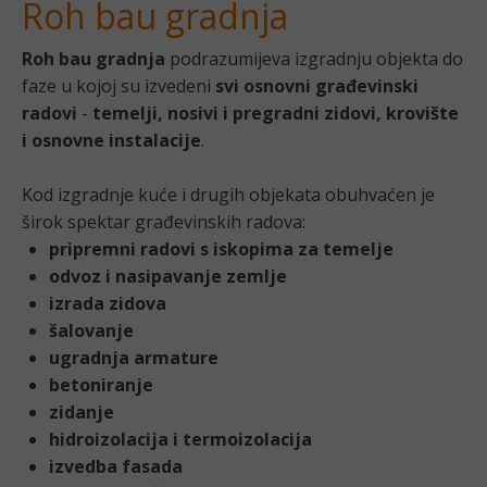
Roh bau gradnja
Roh bau gradnja
podrazumijeva izgradnju objekta do
faze u kojoj su izvedeni
svi osnovni građevinski
radovi
-
temelji, nosivi i pregradni zidovi, krovište
i osnovne instalacije
.
Kod izgradnje kuće i drugih objekata obuhvaćen je
širok spektar građevinskih radova:
pripremni radovi s iskopima za temelje
odvoz i nasipavanje zemlje
izrada zidova
šalovanje
ugradnja armature
betoniranje
zidanje
hidroizolacija i
termoizolacija
izvedba fasada