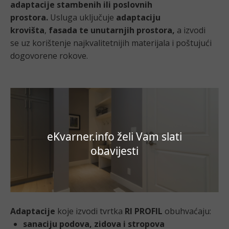
adaptacije stambenih ili poslovnih
prostora.
Usluga uključuje
adaptaciju
krovišta
,
fasada te
unutarnjih prostora,
a izvodi
se uz korištenje najkvalitetnijih materijala i poštujući
dogovorene rokove.
eKvarner.info želi Vam slati
obavijesti
Adaptacije
koje izvodi tvrtka
RI PROFIL
obuhvaćaju:
sanaciju podova, zidova i stropova