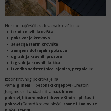
Neki od najčešćih radova na krovištu su:
izrada novih krovišta
pokrivanje krovova
sanacija starih krovišta
zamjena dotrajalih pokrova
ugradnja krovnih prozora
izgradnja krovnih kućica
izvedba nadstrešnica,
sjenica, pergola
itd.
Izbor krovnog pokrova je na
vama:
glineni
ili
betonski crijepovi
(Creaton,
Jungmeier, Tondach, Bramac),
limeni
pokrovi
,
bitumenske i drvene šindre
,
pločasti
pokrovi
(Gerard krovne ploče),
ravne ili valovite
ploča
(Eternit).