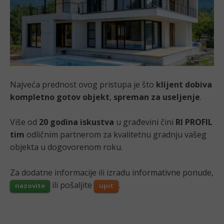
Najveća prednost ovog pristupa je što
klijent dobiva
kompletno gotov objekt
,
spreman za useljenje
.
Više od
20 godina iskustva
u građevini čini
RI PROFIL
tim
odličnim partnerom za kvalitetnu gradnju vašeg
objekta u dogovorenom roku.
Za dodatne informacije ili izradu informativne ponude,
ili pošaljite
.
nazovite
upit