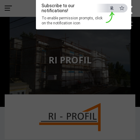
×
Subscribe to our
notifications!
To enable permission prompts, click
ESC
on the notification icon
RI PROFIL