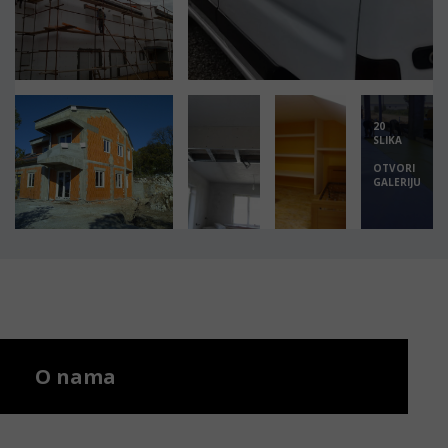
20
SLIKA
OTVORI
GALERIJU
O nama