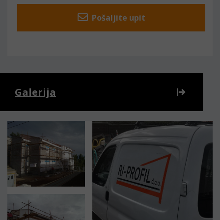
Pošaljite upit
Galerija