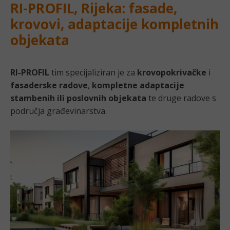
RI-PROFIL, Rijeka: fasade,
krovovi, adaptacije kompletnih
objekata
RI-PROFIL
tim specijaliziran je za
krovopokrivačke
i
fasaderske radove
,
kompletne adaptacije
stambenih ili poslovnih objekata
te druge radove s
područja građevinarstva.