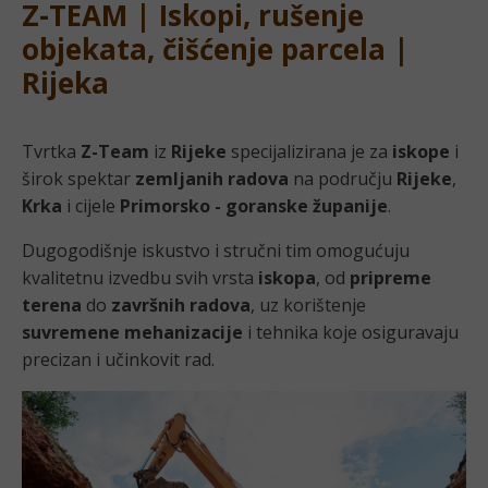
Z-TEAM | Iskopi, rušenje
objekata, čišćenje parcela |
Rijeka
Tvrtka
Z-Team
iz
Rijeke
specijalizirana je za
iskope
i
širok spektar
zemljanih radova
na području
Rijeke
,
Krka
i cijele
Primorsko - goranske županije
.
Dugogodišnje iskustvo i stručni tim omogućuju
kvalitetnu izvedbu svih vrsta
iskopa
, od
pripreme
terena
do
završnih radova
, uz korištenje
suvremene mehanizacije
i tehnika koje osiguravaju
precizan i učinkovit rad.