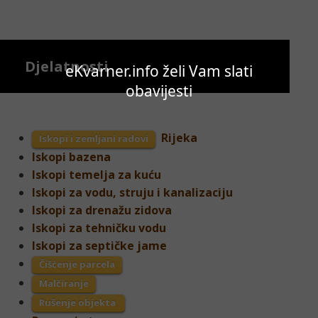
Djelatnosti
eKvarner.info želi Vam slati
obavijesti
Rijeka
Iskopi i zemljani radovi
Iskopi bazena
Iskopi temelja za kuću
Iskopi za vodu, struju i kanalizaciju
Iskopi za drenažu zidova
Iskopi za tehničku vodu
Iskopi za septičke jame
Čišćenje parcela
Malčiranje
Rušenje objekta