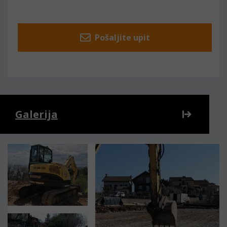
Pošaljite upit
Galerija