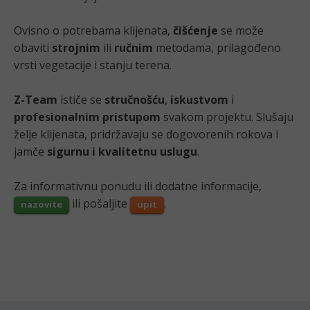
Ovisno o potrebama klijenata,
čišćenje
se može
obaviti
strojnim
ili
ručnim
metodama, prilagođeno
vrsti vegetacije i stanju terena.
Z-Team
ističe se
stručnošću
,
iskustvom
i
profesionalnim pristupom
svakom projektu. Slušaju
želje klijenata, pridržavaju se dogovorenih rokova i
jamče
sigurnu i kvalitetnu uslugu
.
Za informativnu ponudu ili dodatne informacije,
ili pošaljite
.
nazovite
upit