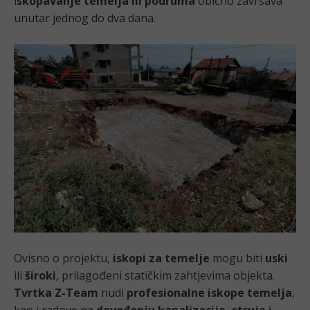
i
skopavanje temelja ili podruma
obično završava
unutar jednog do dva dana.
Ovisno o projektu,
iskopi za temelje
mogu biti
uski
ili
široki
, prilagođeni statičkim zahtjevima objekta.
Tvrtka Z-Team
nudi
profesionalne iskope temelja
,
kao i radove na
dovođenju kanalizacije, struje i