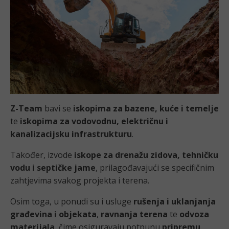
Z-Team
bavi se
iskopima za bazene, kuće i temelje
te
iskopima za vodovodnu, električnu i
kanalizacijsku infrastrukturu
.
Također, izvode
iskope za drenažu zidova, tehničku
vodu i septičke jame
, prilagođavajući se specifičnim
zahtjevima svakog projekta i terena.
Osim toga, u ponudi su i usluge
rušenja i uklanjanja
građevina i objekata
,
ravnanja terena
te
odvoza
materijala
, čime osiguravaju potpunu
pripremu