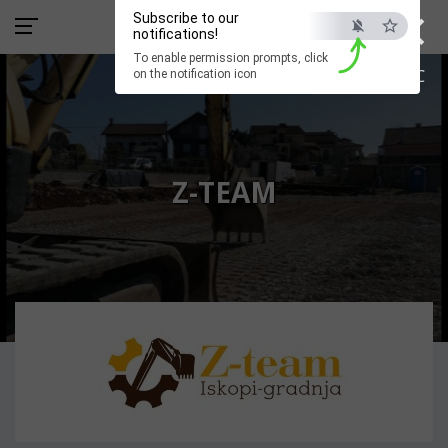
×
Subscribe to our
notifications!
To enable permission prompts, click
ESC
on the notification icon
Z-TEAM