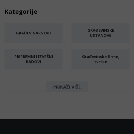
Kategorije
GRAĐEVINSKE
GRAĐEVINARSTVO
USTANOVE
PRIPREMNI I IZVRŠNI
Građevinske firme,
RADOVI
tvrtke
Rušenje i uklanjanje
Zemljani radovi
PRIKAŽI VIŠE
objekata, kuće
Kanalizacija
Iskopi