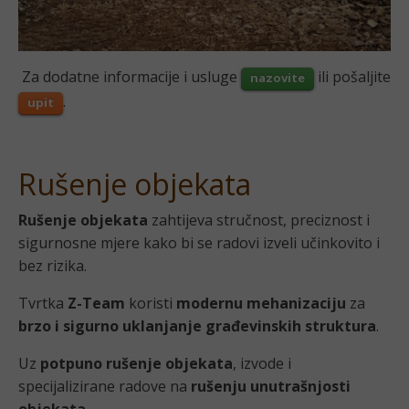
Za dodatne informacije i usluge
ili pošaljite
nazovite
.
upit
Rušenje objekata
Rušenje objekata
zahtijeva stručnost, preciznost i
sigurnosne mjere kako bi se radovi izveli učinkovito i
bez rizika.
Tvrtka
Z-Team
koristi
modernu mehanizaciju
za
brzo i sigurno uklanjanje građevinskih struktura
.
Uz
potpuno rušenje objekata
, izvode i
specijalizirane radove na
rušenju unutrašnjosti
objekata
.