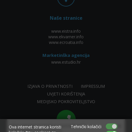
Naše stranice
www.eistra.info
www.ekvarner.info
www.ecroatia.info
Marketinška agencija
www.estudio.hr
IZJAVA O PRIVATNOSTI
IMPRESSUM
UVJETI KORIŠTENJA
MEDIJSKO POKROVITELJSTVO
×
Allow www.ekvarner.info to send web push
Tehnički kolačići
Ova internet stranica koristi
notifications to your desktop.