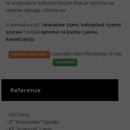
te su posebno zaštićeni bojom koja je otporna na
vanjske utjecaje i oštećenja.
U ponudi su još i
drenažne cijevi
,
kaboplast cijevni
sustavi
i ostala
oprema za kućnu i javnu
kanalizaciju
.
i saznajte više informacija, ili nas
Pošaljite nam upit
nazovite!
Reference
- GKD Senj
- JP "Komunalac" Opatija
- KP "Vodovod" Labin