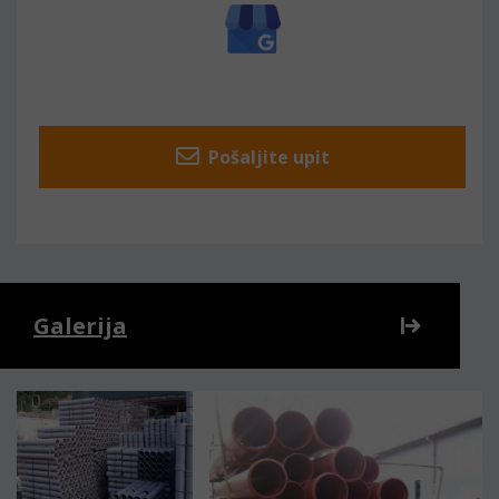
Pošaljite upit
Galerija