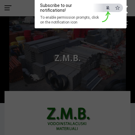
×
Subscribe to our
notifications!
To enable permission prompts, click
ESC
on the notification icon
Z.M.B.