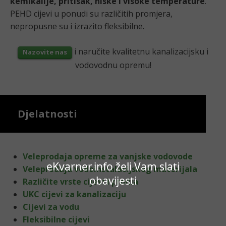
kemikalije, pritisak, niske i visoke temperature
.
PEHD cijevi u ponudi su različitih promjera,
nepropusne su i izrazito fleksibilne.
i naručite kvalitetnu kanalizacijsku i
Nazovite nas
vodovodnu opremu!
Djelatnosti
Veleprodaja opreme za vanjske vodovode
eKvarner.info želi Vam slati
Veleprodaja vodoinstalacijskog materijala
obavijesti
Različite vrste cijevi i profila
UKC cijevi za kanalizaciju
Cijevi za vodu
Fleksibilne cijevi