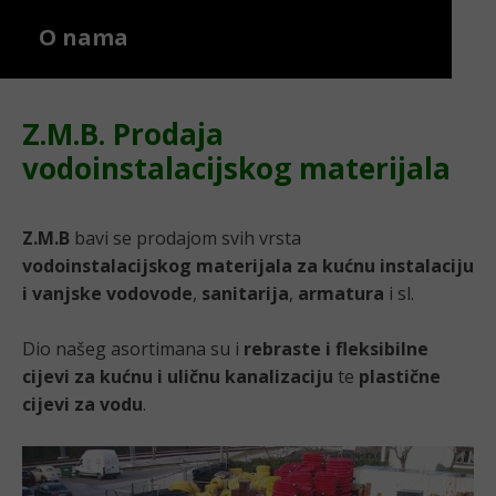
O nama
Z.M.B. Prodaja
vodoinstalacijskog materijala
Z.M.B
bavi se prodajom svih vrsta
vodoinstalacijskog materijala za kućnu instalaciju
i vanjske vodovode
,
sanitarija
,
armatura
i sl.
Dio našeg asortimana su i
rebraste i fleksibilne
cijevi za kućnu i uličnu kanalizaciju
te
plastične
cijevi za vodu
.