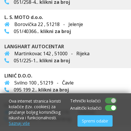
051/258-4...
klikni za broj
L. S. MOTO d.o.o.
Borovička 22 , 51218 - Jelenje
051/40366...
klikni za broj
LANGHART AUTOCENTAR
Martinkovac 142 , 51000 - Rijeka
051/225-1...
klikni za broj
LINIĆ D.O.O.
Svilno 100 , 51219 - Čavle
095 199 2...
klikni za broj
Tehnički kolačići
Ova internet stranica koristi
LORILOR d.o.o.
kolačiće (tzv. cookies) za
Analitički kolačići
Trampov breg 21 , 51216 - Viškovo
pružanje boljeg korisničkog
iskustva i funkcionalnosti.
051/22639...
klikni za broj
Spremi odabir
Saznaj više