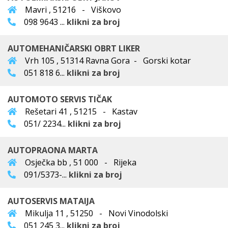
Mavri , 51216 - Viškovo
098 9643 ...
klikni za broj
AUTOMEHANIČARSKI OBRT LIKER
Vrh 105 , 51314 Ravna Gora - Gorski kotar
051 818 6...
klikni za broj
AUTOMOTO SERVIS TIČAK
Rešetari 41 , 51215 - Kastav
051/ 2234...
klikni za broj
AUTOPRAONA MARTA
Osječka bb , 51 000 - Rijeka
091/5373-...
klikni za broj
AUTOSERVIS MATAIJA
Mikulja 11 , 51250 - Novi Vinodolski
051 245 3...
klikni za broj