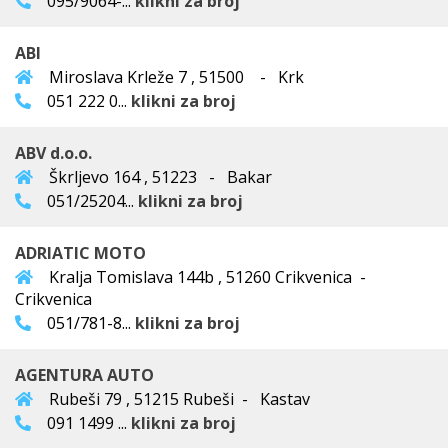
095/9064-...
klikni za broj
ABI
Miroslava Krleže 7 , 51500 - Krk
051 222 0...
klikni za broj
ABV d.o.o.
Škrljevo 164 , 51223 - Bakar
051/25204...
klikni za broj
ADRIATIC MOTO
Kralja Tomislava 144b , 51260 Crikvenica -
Crikvenica
051/781-8...
klikni za broj
AGENTURA AUTO
Rubeši 79 , 51215 Rubeši - Kastav
091 1499 ...
klikni za broj