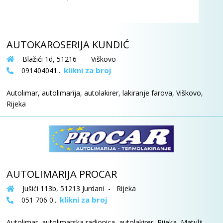
AUTOKAROSERIJA KUNDIĆ
Blažići 1d, 51216 - Viškovo
klikni za broj
091404041...
Autolimar, autolimarija, autolakirer, lakiranje farova, Viškovo,
Rijeka
AUTOLIMARIJA PROCAR
Jušići 113b, 51213 Jurdani - Rijeka
klikni za broj
051 706 0...
Autolimar, autolimarska radionica, autolakirer, Rijeka, Matulji,