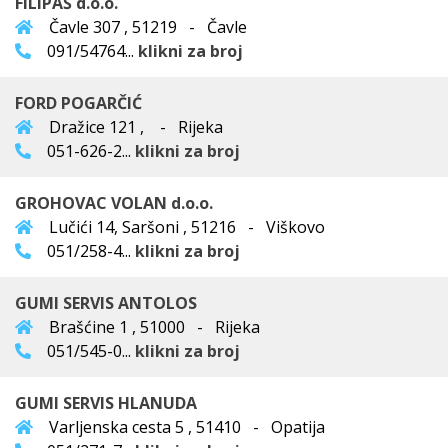
FILIPAŠ d.o.o.
Čavle 307 , 51219 - Čavle
091/54764...
klikni za broj
FORD POGARČIĆ
Dražice 121 , - Rijeka
051-626-2...
klikni za broj
GROHOVAC VOLAN d.o.o.
Lučići 14, Saršoni , 51216 - Viškovo
051/258-4...
klikni za broj
GUMI SERVIS ANTOLOS
Brašćine 1 , 51000 - Rijeka
051/545-0...
klikni za broj
GUMI SERVIS HLANUDA
Varljenska cesta 5 , 51410 - Opatija