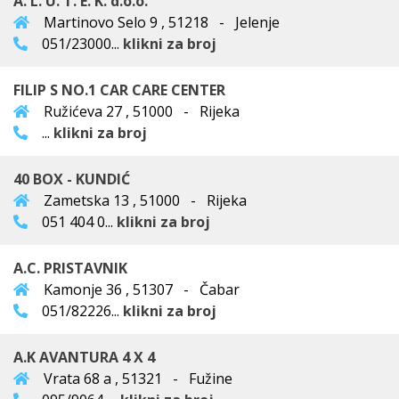
A. L. U. T. E. K. d.o.o.
Martinovo Selo 9 , 51218 - Jelenje
051/23000...
klikni za broj
FILIP S NO.1 CAR CARE CENTER
Ružićeva 27 , 51000 - Rijeka
...
klikni za broj
40 BOX - KUNDIĆ
Zametska 13 , 51000 - Rijeka
051 404 0...
klikni za broj
A.C. PRISTAVNIK
Kamonje 36 , 51307 - Čabar
051/82226...
klikni za broj
A.K AVANTURA 4 X 4
Vrata 68 a , 51321 - Fužine