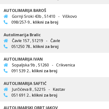
AUTOLIMARIJA BAROŠ
Gornji Sroki 43b , 51410 - Viškovo
098/257-9...
klikni za broj
Autolimarija Bralic
Čavle 157 , 51219 - Čavle
051250 78...
klikni za broj
AUTOLIMARIJA IVAN
Sopaljska 9b , 51260 - Crikvenica
091 539 2...
klikni za broj
AUTOLIMARIJA SAFTIĆ
Jurčićeva 8 , 52215 - Kastav
051 691 2...
klikni za broj
AUTOLIMARSKI OBRT JAKOV