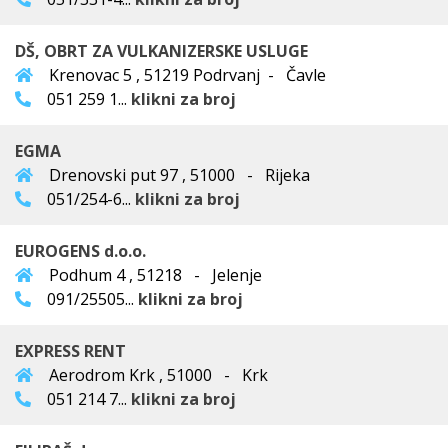
DŠ, OBRT ZA VULKANIZERSKE USLUGE
Krenovac 5 , 51219 Podrvanj - Čavle
051 259 1...
klikni za broj
EGMA
Drenovski put 97 , 51000 - Rijeka
051/254-6...
klikni za broj
EUROGENS d.o.o.
Podhum 4 , 51218 - Jelenje
091/25505...
klikni za broj
EXPRESS RENT
Aerodrom Krk , 51000 - Krk
051 214 7...
klikni za broj