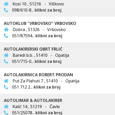
Kosi 10 , 51216 - Viškovo
098/610-8...
klikni za broj
AUTOKLUB "VRBOVSKO" VRBOVSKO
Dobra , 51326 - Vrbovsko
051/87594...
klikni za broj
AUTOLAKIRERSKI OBRT FRLIĆ
Baredi b.b. , 51410 - Opatija
051/715-0...
klikni za broj
AUTOLAKIRNICA ROBERT PRODAN
Put Za Plahuti 7 , 51410 - Opatija
051 712 2...
klikni za broj
AUTOLIMAR & AUTOLAKIRER
Kalić 14 , 51219 - Čavle
051/25078...
klikni za broj