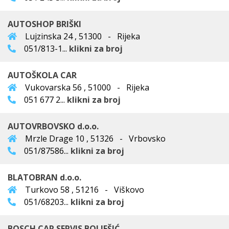
AUTOSHOP BRIŠKI
Lujzinska 24 , 51300 - Rijeka
051/813-1...
klikni za broj
AUTOŠKOLA CAR
Vukovarska 56 , 51000 - Rijeka
051 677 2...
klikni za broj
AUTOVRBOVSKO d.o.o.
Mrzle Drage 10 , 51326 - Vrbovsko
051/87586...
klikni za broj
BLATOBRAN d.o.o.
Turkovo 58 , 51216 - Viškovo
051/68203...
klikni za broj
BOSCH CAR SERVIS BOLJEŠIĆ