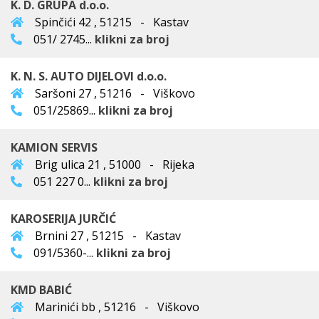
K. D. GRUPA d.o.o.
Spinčići 42 , 51215 - Kastav
051/ 2745...
klikni za broj
K. N. S. AUTO DIJELOVI d.o.o.
Saršoni 27 , 51216 - Viškovo
051/25869...
klikni za broj
KAMION SERVIS
Brig ulica 21 , 51000 - Rijeka
051 227 0...
klikni za broj
KAROSERIJA JURČIĆ
Brnini 27 , 51215 - Kastav
091/5360-...
klikni za broj
KMD BABIĆ
Marinići bb , 51216 - Viškovo