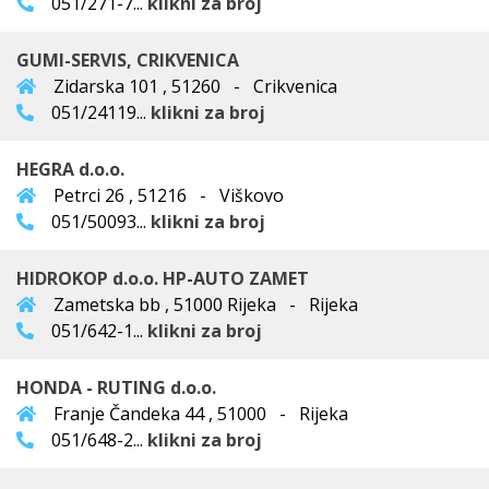
051/271-7...
klikni za broj
GUMI-SERVIS, CRIKVENICA
Zidarska 101 , 51260 - Crikvenica
051/24119...
klikni za broj
HEGRA d.o.o.
Petrci 26 , 51216 - Viškovo
051/50093...
klikni za broj
HIDROKOP d.o.o. HP-AUTO ZAMET
Zametska bb , 51000 Rijeka - Rijeka
051/642-1...
klikni za broj
HONDA - RUTING d.o.o.
Franje Čandeka 44 , 51000 - Rijeka
051/648-2...
klikni za broj