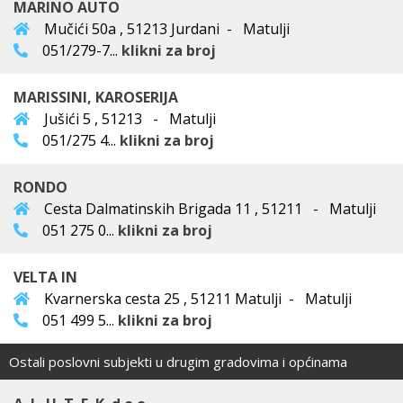
MARINO AUTO
Mučići 50a , 51213 Jurdani - Matulji
051/279-7...
klikni za broj
MARISSINI, KAROSERIJA
Jušići 5 , 51213 - Matulji
051/275 4...
klikni za broj
RONDO
Cesta Dalmatinskih Brigada 11 , 51211 - Matulji
051 275 0...
klikni za broj
VELTA IN
Kvarnerska cesta 25 , 51211 Matulji - Matulji
051 499 5...
klikni za broj
Ostali poslovni subjekti u drugim gradovima i općinama