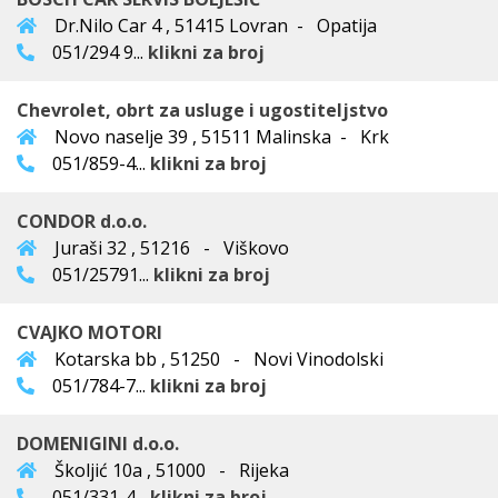
Dr.Nilo Car 4 , 51415 Lovran - Opatija
051/294 9...
klikni za broj
Chevrolet, obrt za usluge i ugostiteljstvo
Novo naselje 39 , 51511 Malinska - Krk
051/859-4...
klikni za broj
CONDOR d.o.o.
Juraši 32 , 51216 - Viškovo
051/25791...
klikni za broj
CVAJKO MOTORI
Kotarska bb , 51250 - Novi Vinodolski
051/784-7...
klikni za broj
DOMENIGINI d.o.o.
Školjić 10a , 51000 - Rijeka
051/331-4...
klikni za broj