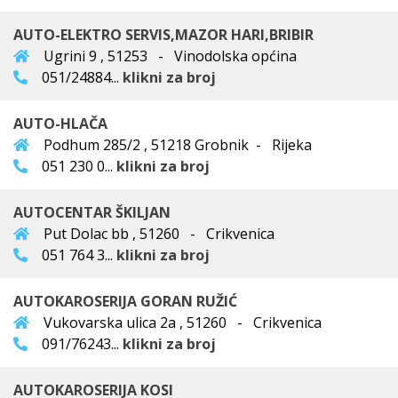
AUTO-ELEKTRO SERVIS,MAZOR HARI,BRIBIR
Ugrini 9 , 51253 - Vinodolska općina
051/24884...
klikni za broj
AUTO-HLAČA
Podhum 285/2 , 51218 Grobnik - Rijeka
051 230 0...
klikni za broj
AUTOCENTAR ŠKILJAN
Put Dolac bb , 51260 - Crikvenica
051 764 3...
klikni za broj
AUTOKAROSERIJA GORAN RUŽIĆ
Vukovarska ulica 2a , 51260 - Crikvenica
091/76243...
klikni za broj
AUTOKAROSERIJA KOSI