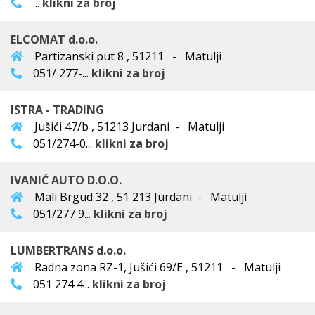
...
klikni za broj
ELCOMAT d.o.o.
Partizanski put 8 , 51211 - Matulji
051/ 277-...
klikni za broj
ISTRA - TRADING
Jušići 47/b , 51213 Jurdani - Matulji
051/274-0...
klikni za broj
IVANIĆ AUTO D.O.O.
Mali Brgud 32 , 51 213 Jurdani - Matulji
051/277 9...
klikni za broj
LUMBERTRANS d.o.o.
Radna zona RZ-1, Jušići 69/E , 51211 - Matulji
051 274 4...
klikni za broj