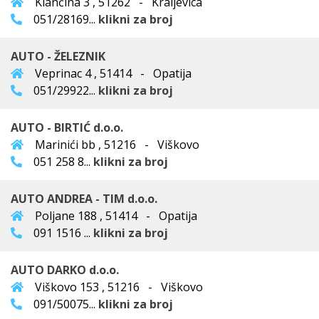
Klančina 3 , 51262 - Kraljevica
051/28169...
klikni za broj
AUTO - ŽELEZNIK
Veprinac 4 , 51414 - Opatija
051/29922...
klikni za broj
AUTO - BIRTIĆ d.o.o.
Marinići bb , 51216 - Viškovo
051 258 8...
klikni za broj
AUTO ANDREA - TIM d.o.o.
Poljane 188 , 51414 - Opatija
091 1516 ...
klikni za broj
AUTO DARKO d.o.o.
Viškovo 153 , 51216 - Viškovo
091/50075...
klikni za broj