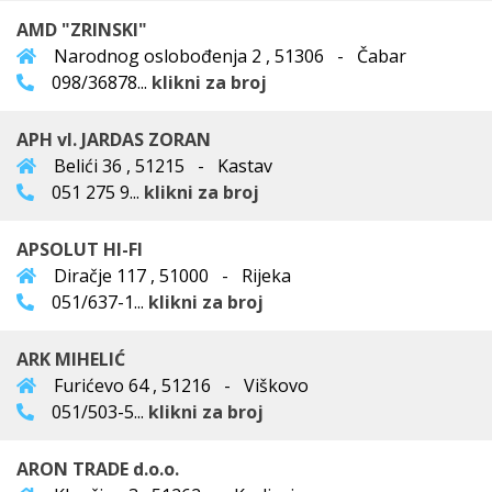
AMD "ZRINSKI"
Narodnog oslobođenja 2 , 51306 - Čabar
098/36878...
klikni za broj
APH vl. JARDAS ZORAN
Belići 36 , 51215 - Kastav
051 275 9...
klikni za broj
APSOLUT HI-FI
Diračje 117 , 51000 - Rijeka
051/637-1...
klikni za broj
ARK MIHELIĆ
Furićevo 64 , 51216 - Viškovo
051/503-5...
klikni za broj
ARON TRADE d.o.o.