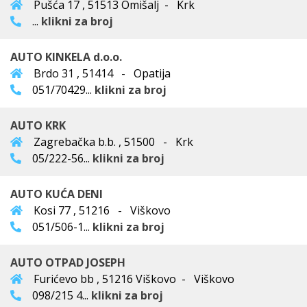
Pušća 17 , 51513 Omišalj - Krk
...
klikni za broj
AUTO KINKELA d.o.o.
Brdo 31 , 51414 - Opatija
051/70429...
klikni za broj
AUTO KRK
Zagrebačka b.b. , 51500 - Krk
05/222-56...
klikni za broj
AUTO KUĆA DENI
Kosi 77 , 51216 - Viškovo
051/506-1...
klikni za broj
AUTO OTPAD JOSEPH
Furićevo bb , 51216 Viškovo - Viškovo
098/215 4...
klikni za broj