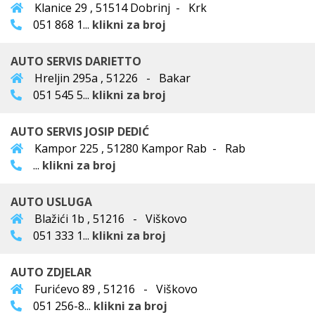
Klanice 29 , 51514 Dobrinj - Krk
051 868 1...
klikni za broj
AUTO SERVIS DARIETTO
Hreljin 295a , 51226 - Bakar
051 545 5...
klikni za broj
AUTO SERVIS JOSIP DEDIĆ
Kampor 225 , 51280 Kampor Rab - Rab
...
klikni za broj
AUTO USLUGA
Blažići 1b , 51216 - Viškovo
051 333 1...
klikni za broj
AUTO ZDJELAR
Furićevo 89 , 51216 - Viškovo
051 256-8...
klikni za broj