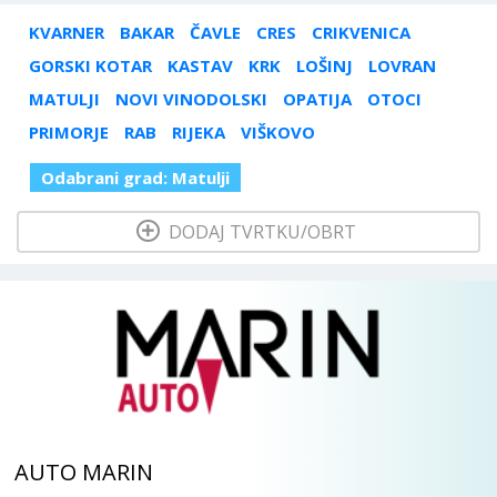
KVARNER
BAKAR
ČAVLE
CRES
CRIKVENICA
GORSKI KOTAR
KASTAV
KRK
LOŠINJ
LOVRAN
MATULJI
NOVI VINODOLSKI
OPATIJA
OTOCI
PRIMORJE
RAB
RIJEKA
VIŠKOVO
Odabrani grad:
Matulji
  DODAJ TVRTKU/OBRT 
AUTO MARIN