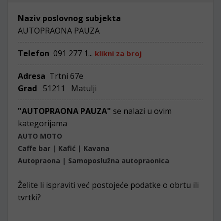
Naziv poslovnog subjekta
AUTOPRAONA PAUZA
Telefon
091 277 1...
klikni za broj
Adresa
Trtni 67e
Grad
51211 Matulji
"AUTOPRAONA PAUZA"
se nalazi u ovim
kategorijama
AUTO MOTO
Caffe bar | Kafić | Kavana
Autopraona | Samoposlužna autopraonica
Želite li ispraviti već postojeće podatke o obrtu ili
tvrtki?