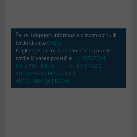
Želite li dopuniti informacije o svom obrtu ili
tvrtki kliknite
OVDJE
Pogledajte na koji su način sadržaj proširile
tvrtke iz Vašeg područja:
- EUROTON
INTERNATIONAL
- AUTO BROZIĆ
-
AUTOKAROSERIJA KUNDIĆ
-
AUTOLIMARIJA PROCAR