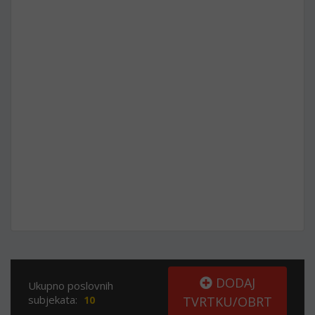
DODAJ
Ukupno poslovnih
subjekata:
10
TVRTKU/OBRT