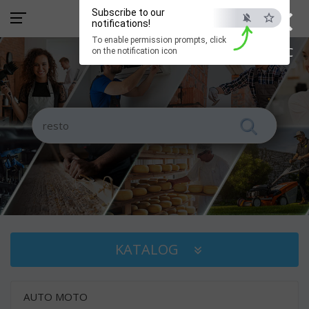
×
Subscribe to our
notifications!
To enable permission prompts, click
ESC
on the notification icon
KATALOG
AUTO MOTO