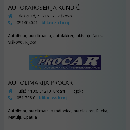
AUTOKAROSERIJA KUNDIĆ
Blažići 1d, 51216 - Viškovo
klikni za broj
091404041...
Autolimar, autolimarija, autolakirer, lakiranje farova,
Viškovo, Rijeka
AUTOLIMARIJA PROCAR
Jušići 113b, 51213 Jurdani - Rijeka
klikni za broj
051 706 0...
Autolimar, autolimarska radionica, autolakirer, Rijeka,
Matulji, Opatija