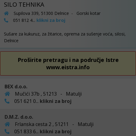
SILO TEHNIKA
Supilova 339, 51300 Delnice - Gorski kotar
klikni za broj
051 812 4...
Sušare za kukuruz, za žitarice, oprema za sušenje voća, silosi,
Delnice
Proširite pretragu i na područje Istre
www.eistra.info
BEX d.o.o.
Mučići 37b , 51213 - Matulji
051 621 0...
klikni za broj
D.M.Z. d.o.o.
Frlanska cesta 2 , 51211 - Matulji
051 833 6...
klikni za broj