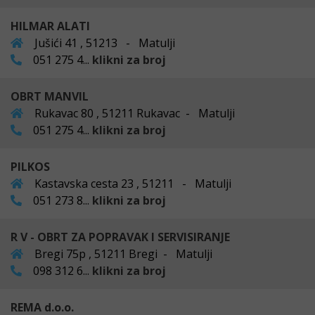
HILMAR ALATI
Jušići 41 , 51213 - Matulji
051 275 4...
klikni za broj
OBRT MANVIL
Rukavac 80 , 51211 Rukavac - Matulji
051 275 4...
klikni za broj
PILKOS
Kastavska cesta 23 , 51211 - Matulji
051 273 8...
klikni za broj
R V - OBRT ZA POPRAVAK I SERVISIRANJE
Bregi 75p , 51211 Bregi - Matulji
098 312 6...
klikni za broj
REMA d.o.o.