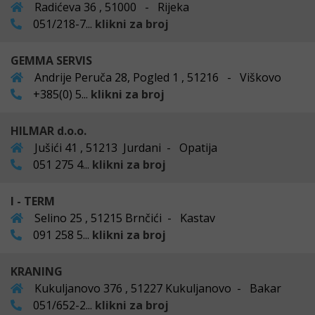
Radićeva 36 , 51000 - Rijeka
051/218-7...
klikni za broj
GEMMA SERVIS
Andrije Peruča 28, Pogled 1 , 51216 - Viškovo
+385(0) 5...
klikni za broj
HILMAR d.o.o.
Jušići 41 , 51213 Jurdani - Opatija
051 275 4...
klikni za broj
I - TERM
Selino 25 , 51215 Brnčići - Kastav
091 258 5...
klikni za broj
KRANING
Kukuljanovo 376 , 51227 Kukuljanovo - Bakar
051/652-2...
klikni za broj