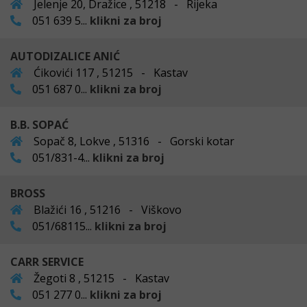
Jelenje 20, Dražice , 51218 - Rijeka
051 639 5...
klikni za broj
AUTODIZALICE ANIĆ
Ćikovići 117 , 51215 - Kastav
051 687 0...
klikni za broj
B.B. SOPAĆ
Sopač 8, Lokve , 51316 - Gorski kotar
051/831-4...
klikni za broj
BROSS
Blažići 16 , 51216 - Viškovo
051/68115...
klikni za broj
CARR SERVICE
Žegoti 8 , 51215 - Kastav
051 277 0...
klikni za broj