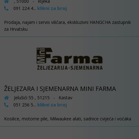
, 51000 - Rijeka
klikni za broj
091 224 4...
Prodaja, najam i servis viličara, ekskluzivni HANGCHA zastupnik
za Hrvatsku
ŽELJEZARA I SJEMENARNA MINI FARMA
Jelušići 55 , 51215 - Kastav
klikni za broj
051 256 5...
Kosilice, motorne pile, Milwaukee alati, sadnice cvijeća i voćaka