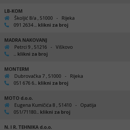
LB-KOM
Školjić 8/a , 51000 - Rijeka
091 2634 ...
klikni za broj
MADRA NAKOVANJ
Petrci 9 , 51216 - Viškovo
...
klikni za broj
MONTERM
Dubrovačka 7 , 51000 - Rijeka
051 676 6...
klikni za broj
MOTO d.o.o.
Eugena Kumičića 8 , 51410 - Opatija
051/71180...
klikni za broj
N. I R. TEHNIKA d.o.o.