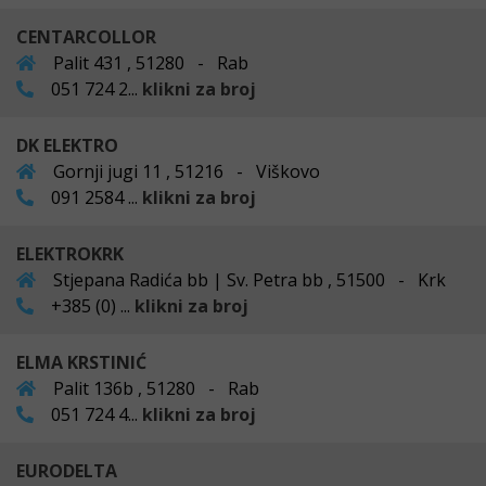
CENTARCOLLOR
Palit 431 , 51280 - Rab
051 724 2...
klikni za broj
DK ELEKTRO
Gornji jugi 11 , 51216 - Viškovo
091 2584 ...
klikni za broj
ELEKTROKRK
Stjepana Radića bb | Sv. Petra bb , 51500 - Krk
+385 (0) ...
klikni za broj
ELMA KRSTINIĆ
Palit 136b , 51280 - Rab
051 724 4...
klikni za broj
EURODELTA