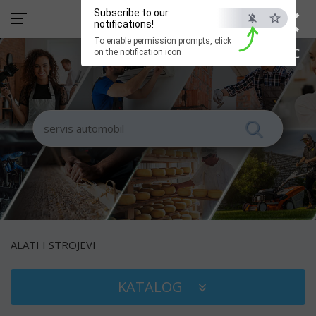
×
Subscribe to our
notifications!
To enable permission prompts, click
ESC
on the notification icon
ALATI I STROJEVI
KATALOG