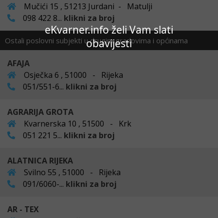
Mučići 15 , 51213 Jurdani - Matulji
098 422 8...
klikni za broj
eKvarner.info želi Vam slati
Ostali poslovni subjekti u drugim gradovima i općinama
obavijesti
AFAJA
Osječka 6 , 51000 - Rijeka
051/551-6...
klikni za broj
AGRARIJA GROTA
Kvarnerska 10 , 51500 - Krk
051 221 5...
klikni za broj
ALATNICA RIJEKA
Svilno 55 , 51000 - Rijeka
091/6060-...
klikni za broj
AR - TEX