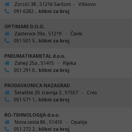
Zorzići 38 , 51216 Saršoni - Viškovo
091 6282 ...
klikni za broj
OPTIMARE D.O.O.
Zastenice 39a , 51219 - Čavle
051 501 5...
klikni za broj
PNEUMATIKAMETAL d.o.o.
Zaheji 25a , 51415 - Rijeka
051 291 0...
klikni za broj
PRODAVAONICA NAZAGRAD
Šetalište 20. travnja 3 , 51557 - Cres
051 571 1...
klikni za broj
RO-TEHNOLOGIJA d.o.o.
Nova cesta 86 , 51410 - Opatija
051 272 2...
klikni za broj