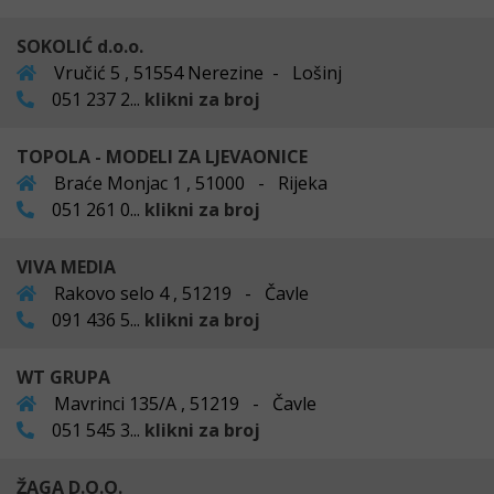
SOKOLIĆ d.o.o.
Vručić 5 , 51554 Nerezine - Lošinj
051 237 2...
klikni za broj
TOPOLA - MODELI ZA LJEVAONICE
Braće Monjac 1 , 51000 - Rijeka
051 261 0...
klikni za broj
VIVA MEDIA
Rakovo selo 4 , 51219 - Čavle
091 436 5...
klikni za broj
WT GRUPA
Mavrinci 135/A , 51219 - Čavle
051 545 3...
klikni za broj
ŽAGA D.O.O.