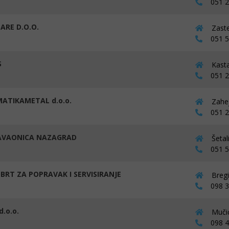
051 27
ARE D.O.O.
Zaste
051 50
S
Kasta
051 27
ATIKAMETAL d.o.o.
Zahej
051 29
AVAONICA NAZAGRAD
Šetal
051 57
OBRT ZA POPRAVAK I SERVISIRANJE
Bregi
098 31
.o.o.
Mučić
098 42