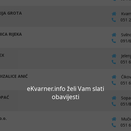
IJA GROTA
Kvarn
051 22
ICA RIJEKA
Sviln
091/6
EX
Jelen
051 63
IZALICE ANIĆ
Ćikov
051 68
eKvarner.info želi Vam slati
obavijesti
SOPAĆ
Sopač
051/8
o.o.
Mučić
051 62