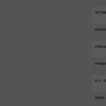
OPTIM
PILKO
PNEUM
PROD
R V - 
REMA d