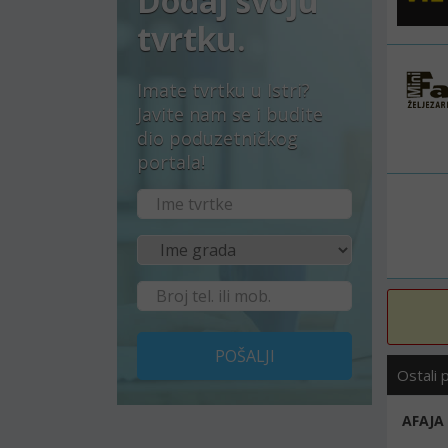
Dodaj svoju
tvrtku.
Imate tvrtku u Istri?
Javite nam se i budite
dio poduzetničkog
portala!
POŠALJI
Ostali 
AFAJA