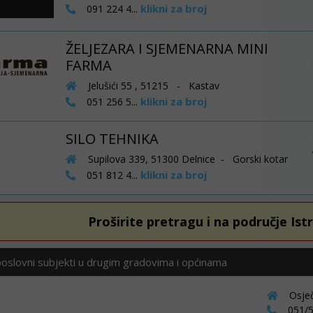
klikni za broj
091 224 4...
ŽELJEZARA I SJEMENARNA MINI
FARMA
Jelušići 55 , 51215 - Kastav
klikni za broj
051 256 5...
SILO TEHNIKA
Supilova 339, 51300 Delnice - Gorski kotar
klikni za broj
051 812 4...
Proširite pretragu i na područje Ist
poslovni subjekti u drugim gradovima i općinama
Osječ
051/5