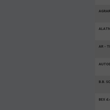
AGRAR
ALATN
AR - T
AUTOD
B.B. 
BEX d.