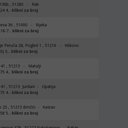
 136b , 51280 - Rab
4 4...
klikni za broj
eva 36 , 51000 - Rijeka
18-7...
klikni za broj
je Peruča 28, Pogled 1 , 51216 - Viškovo
) 5...
klikni za broj
i 41 , 51213 - Matulji
5 4...
klikni za broj
i 41 , 51213 Jurdani - Opatija
5 4...
klikni za broj
o 25 , 51215 Brnčići - Kastav
8 5...
klikni za broj
janovo 376 , 51227 Kukuljanovo - Bakar