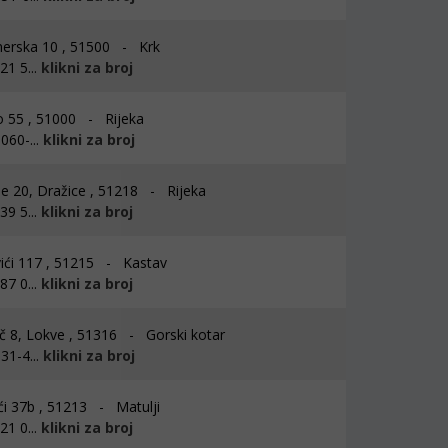
erska 10 , 51500 - Krk
1 5...
klikni za broj
o 55 , 51000 - Rijeka
060-...
klikni za broj
je 20, Dražice , 51218 - Rijeka
9 5...
klikni za broj
ići 117 , 51215 - Kastav
7 0...
klikni za broj
 8, Lokve , 51316 - Gorski kotar
31-4...
klikni za broj
i 37b , 51213 - Matulji
1 0...
klikni za broj