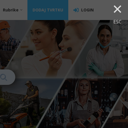
×
Rubrike
DODAJ TVRTKU
LOGIN
ESC