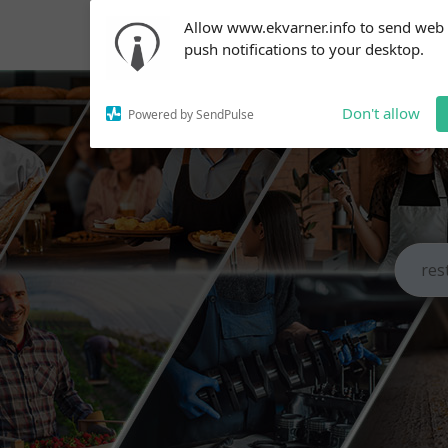
Subscribe to our
Allow www.ekvarner.info to send web
notifications!
push notifications to your desktop.
To enable permission prompts, click
on the notification icon
Don't allow
Powered by SendPulse