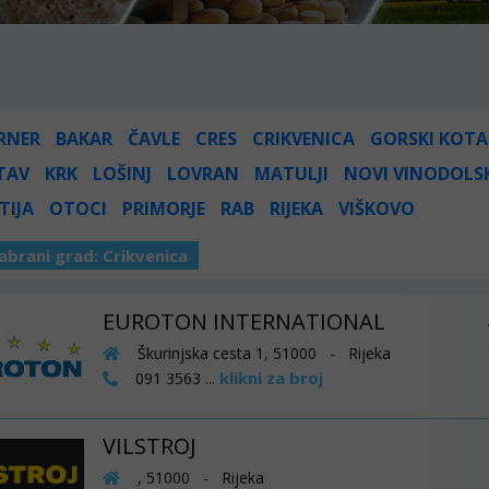
RNER
BAKAR
ČAVLE
CRES
CRIKVENICA
GORSKI KOTA
TAV
KRK
LOŠINJ
LOVRAN
MATULJI
NOVI VINODOLS
TIJA
OTOCI
PRIMORJE
RAB
RIJEKA
VIŠKOVO
abrani grad:
Crikvenica
EUROTON INTERNATIONAL
Škurinjska cesta 1, 51000 - Rijeka
klikni za broj
091 3563 ...
VILSTROJ
, 51000 - Rijeka