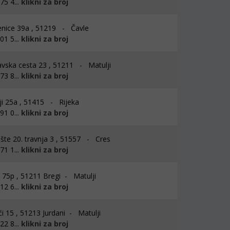
5 4...
klikni za broj
nice 39a , 51219 - Čavle
1 5...
klikni za broj
vska cesta 23 , 51211 - Matulji
3 8...
klikni za broj
i 25a , 51415 - Rijeka
1 0...
klikni za broj
ište 20. travnja 3 , 51557 - Cres
1 1...
klikni za broj
 75p , 51211 Bregi - Matulji
2 6...
klikni za broj
i 15 , 51213 Jurdani - Matulji
2 8...
klikni za broj