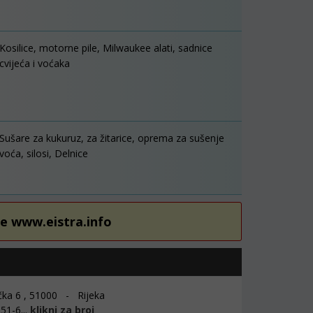
Kosilice, motorne pile, Milwaukee alati, sadnice
cvijeća i voćaka
Sušare za kukuruz, za žitarice, oprema za sušenje
voća, silosi, Delnice
re www.eistra.info
ka 6 , 51000 - Rijeka
51-6...
klikni za broj