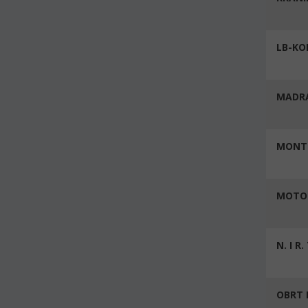
LB-K
MADR
MONT
MOTO 
N. I R
OBRT 