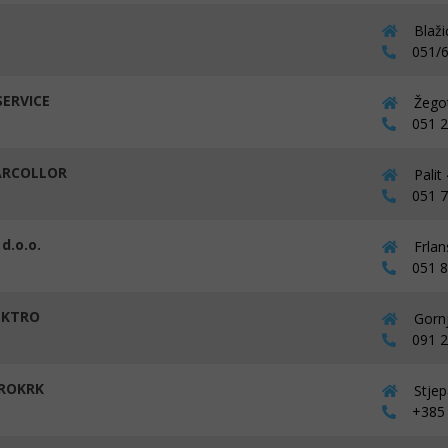
Blaži
051/6
SERVICE
Žegot
051 27
ARCOLLOR
Palit
051 72
 d.o.o.
Frlan
051 83
EKTRO
Gornj
091 25
ROKRK
Stjep
+385 (