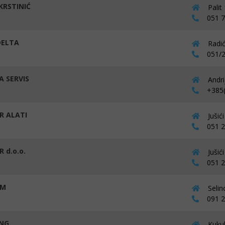
KRSTINIĆ
Palit
051 72
DELTA
Radić
051/2
 SERVIS
Andri
+385(0
R ALATI
Jušić
051 27
 d.o.o.
Jušić
051 27
RM
Selin
091 25
NG
Kukul