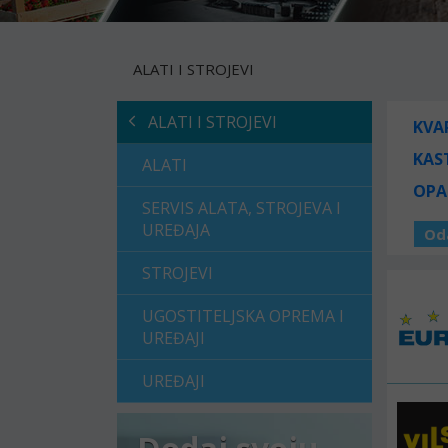
ALATI I STROJEVI
ALATI I STROJEVI
KVA
KAS
ALATI
OPA
SERVIS ALATA, STROJEVA I
UREĐAJA
Od
STROJEVI
UGOSTITELJSKA OPREMA I
UREĐAJI
UREĐAJI