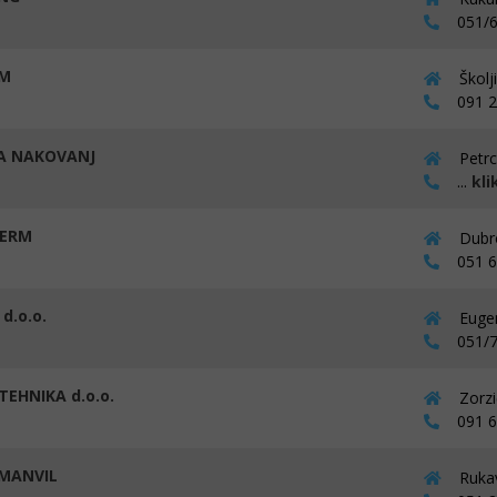
051/6
OM
Školj
091 26
A NAKOVANJ
Petrc
...
kli
ERM
Dubro
051 67
d.o.o.
Eugen
051/7
. TEHNIKA d.o.o.
Zorzi
091 62
MANVIL
Rukav