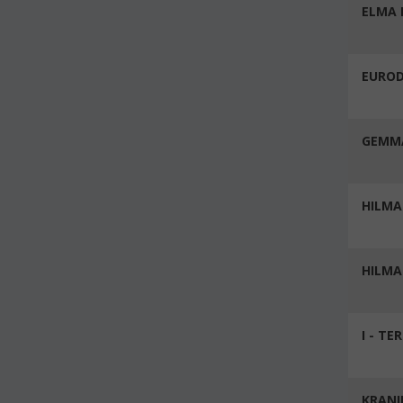
ELMA 
EURO
GEMMA
HILMA
HILMAR
I - TE
KRANI