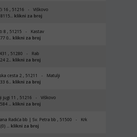
ći 16 , 51216 - Viškovo
8115...
klikni za broj
i 8 , 51215 - Kastav
7 0...
klikni za broj
 431 , 51280 - Rab
4 2...
klikni za broj
ska cesta 2 , 51211 - Matulji
3 6...
klikni za broj
i jugi 11 , 51216 - Viškovo
84 ...
klikni za broj
ana Radića bb | Sv. Petra bb , 51500 - Krk
0) ...
klikni za broj