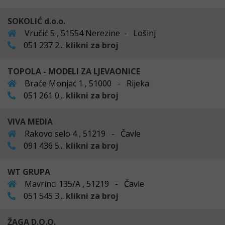
SOKOLIĆ d.o.o.
Vručić 5 , 51554 Nerezine - Lošinj
051 237 2...
klikni za broj
TOPOLA - MODELI ZA LJEVAONICE
Braće Monjac 1 , 51000 - Rijeka
051 261 0...
klikni za broj
VIVA MEDIA
Rakovo selo 4 , 51219 - Čavle
091 436 5...
klikni za broj
WT GRUPA
Mavrinci 135/A , 51219 - Čavle
051 545 3...
klikni za broj
ŽAGA D.O.O.