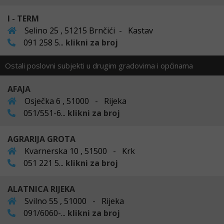
I - TERM
Selino 25 , 51215 Brnčići - Kastav
091 258 5...
klikni za broj
Ostali poslovni subjekti u drugim gradovima i općinama
AFAJA
Osječka 6 , 51000 - Rijeka
051/551-6...
klikni za broj
AGRARIJA GROTA
Kvarnerska 10 , 51500 - Krk
051 221 5...
klikni za broj
ALATNICA RIJEKA
Svilno 55 , 51000 - Rijeka
091/6060-...
klikni za broj