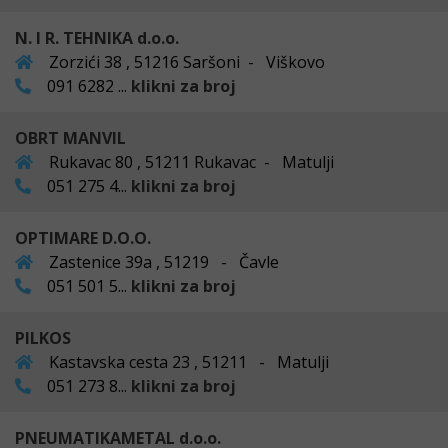
N. I R. TEHNIKA d.o.o.
Zorzići 38 , 51216 Saršoni - Viškovo
091 6282 ...
klikni za broj
OBRT MANVIL
Rukavac 80 , 51211 Rukavac - Matulji
051 275 4...
klikni za broj
OPTIMARE D.O.O.
Zastenice 39a , 51219 - Čavle
051 501 5...
klikni za broj
PILKOS
Kastavska cesta 23 , 51211 - Matulji
051 273 8...
klikni za broj
PNEUMATIKAMETAL d.o.o.