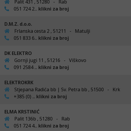
Palit 431 , 51280 - Rab
051 724 2...
klikni za broj
D.M.Z. d.o.o.
Frlanska cesta 2 , 51211 - Matulji
051 833 6...
klikni za broj
DK ELEKTRO
Gornji jugi 11 , 51216 - Viškovo
091 2584 ...
klikni za broj
ELEKTROKRK
Stjepana Radića bb | Sv. Petra bb , 51500 - Krk
+385 (0) ...
klikni za broj
ELMA KRSTINIĆ
Palit 136b , 51280 - Rab
051 724 4...
klikni za broj