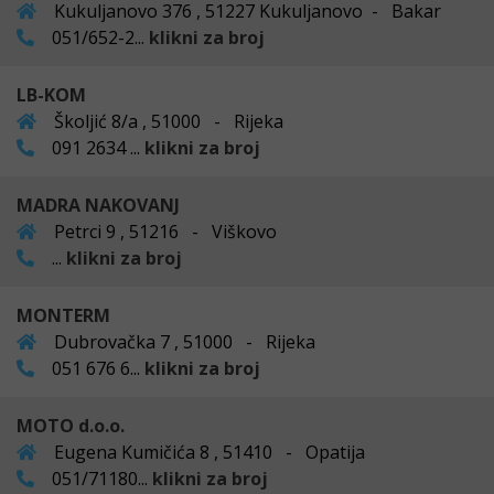
Kukuljanovo 376 , 51227 Kukuljanovo - Bakar
051/652-2...
klikni za broj
LB-KOM
Školjić 8/a , 51000 - Rijeka
091 2634 ...
klikni za broj
MADRA NAKOVANJ
Petrci 9 , 51216 - Viškovo
...
klikni za broj
MONTERM
Dubrovačka 7 , 51000 - Rijeka
051 676 6...
klikni za broj
MOTO d.o.o.
Eugena Kumičića 8 , 51410 - Opatija
051/71180...
klikni za broj