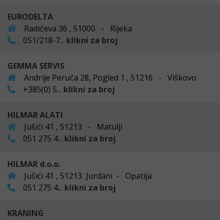
EURODELTA
Radićeva 36 , 51000 - Rijeka
051/218-7...
klikni za broj
GEMMA SERVIS
Andrije Peruča 28, Pogled 1 , 51216 - Viškovo
+385(0) 5...
klikni za broj
HILMAR ALATI
Jušići 41 , 51213 - Matulji
051 275 4...
klikni za broj
HILMAR d.o.o.
Jušići 41 , 51213 Jurdani - Opatija
051 275 4...
klikni za broj
KRANING