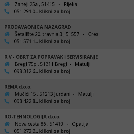
Zaheji 25a , 51415 - Rijeka
051 291 0...
klikni za broj
PRODAVAONICA NAZAGRAD
Šetalište 20. travnja 3 , 51557 - Cres
051 571 1...
klikni za broj
R V - OBRT ZA POPRAVAK I SERVISIRANJE
Bregi 75p , 51211 Bregi - Matulji
098 312 6...
klikni za broj
REMA d.o.o.
Mučići 15 , 51213 Jurdani - Matulji
098 422 8...
klikni za broj
RO-TEHNOLOGIJA d.o.o.
Nova cesta 86 , 51410 - Opatija
051 272 2...
klikni za broj