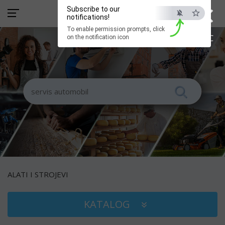
×
Subscribe to our
notifications!
To enable permission prompts, click
ESC
on the notification icon
ALATI I STROJEVI
KATALOG