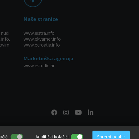
Naše stranice
 nudi
www.eistra.info
.info,
www.ekvarner.info
ovim
www.ecroatia.info
Marketinška agencija
www.estudio.hr
ačići
Analitički kolačići
Spremi odabir