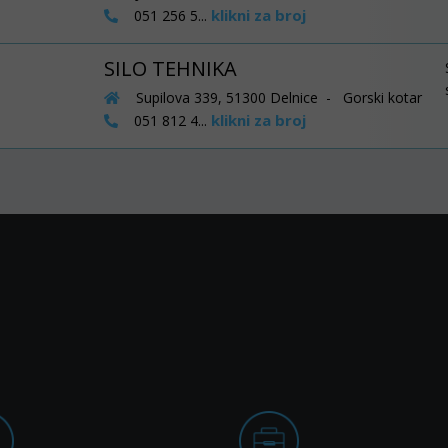
klikni za broj
051 256 5...
SILO TEHNIKA
Supilova 339, 51300 Delnice - Gorski kotar
klikni za broj
051 812 4...