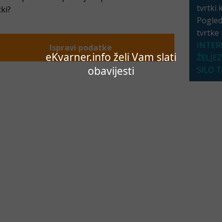
tvrtki 
tki?
Pogleda
tvrtke
INTER
Ispravi podatke
eKvarner.info želi Vam slati
ŽELJE
obavijesti
SILO 