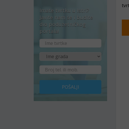
tvr
Imate tvrtku u Istri?
Javite nam se i budite
dio poduzetničkog
portala!
POŠALJI