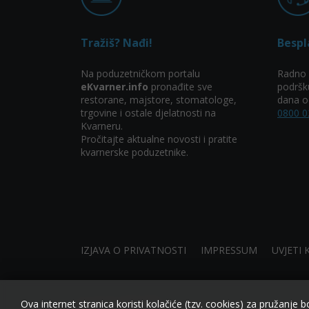
Tražiš? Nađi!
Bespl
Na poduzetničkom portalu
Radno 
eKvarner.info
pronađite sve
podršk
restorane, majstore, stomatologe,
dana od
trgovine i ostale djelatnosti na
0800 0
Kvarneru.
Pročitajte aktualne novosti i pratite
kvarnerske poduzetnike.
IZJAVA O PRIVATNOSTI
IMPRESSUM
UVJETI 
made by NIVAGO
Ova internet stranica koristi kolačiće (tzv. cookies) za pružanje b