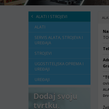
ALATI I STROJEVI
ALA
ALATI
Na
SERVIS ALATA, STROJEVA I
TO
UREĐAJA
Te
STROJEVI
Ad
UGOSTITELJSKA OPREMA I
Gr
UREĐAJI
"T
UREĐAJI
ovi
ALA
Dodaj svoju
Drv
tvrtku.
Žel