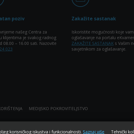
atan poziv
Zakažite sastanak
vrijeme našeg Centra za
Iskoristite mogućnosti koje vam
u klijentima je svakog radnog
oglašavanje na portalu eKvarner
 08.00 – 16.00 sati. Nazovite
ZAKAŽITE SASTANAK
s Vašim n
24 023
savjetnikom za oglašavanje.
KORIŠTENJA
MEDIJSKO POKROVITELJSTVO
oljeg korisničkog iskustva i funkcionalnosti.
Saznaj više
Tehnički kol