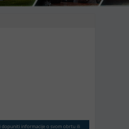
li dopuniti informacije o svom obrtu ili