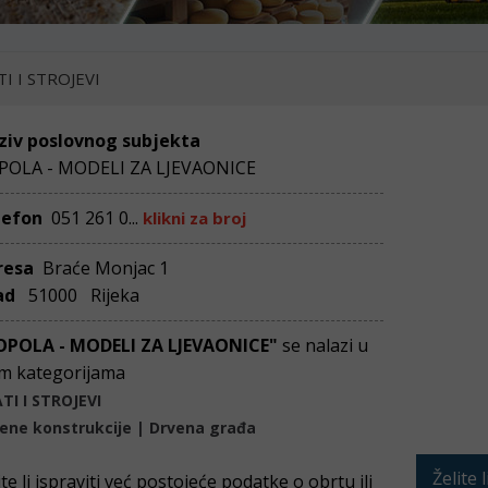
TI I STROJEVI
ziv poslovnog subjekta
POLA - MODELI ZA LJEVAONICE
lefon
051 261 0...
klikni za broj
resa
Braće Monjac 1
ad
51000 Rijeka
OPOLA - MODELI ZA LJEVAONICE"
se nalazi u
m kategorijama
TI I STROJEVI
ene konstrukcije | Drvena građa
Želite 
ite li ispraviti već postojeće podatke o obrtu ili