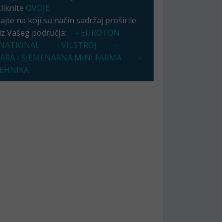
kliknite
OVDJE
jte na koji su način sadržaj proširile
 iz Vašeg područja:
- EUROTON
NATIONAL
- VILSTROJ
-
ZARA I SJEMENARNA MINI FARMA
-
TEHNIKA