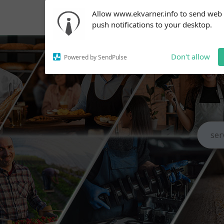
Subscribe to our
Allow www.ekvarner.info to send web
notifications!
push notifications to your desktop.
To enable permission prompts, click
on the notification icon
Don't allow
Powered by SendPulse