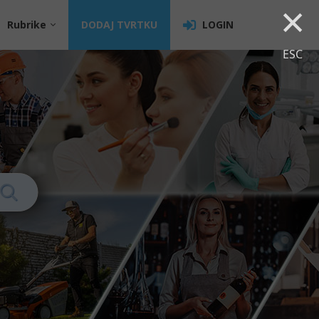
×
Rubrike
DODAJ TVRTKU
LOGIN
ESC