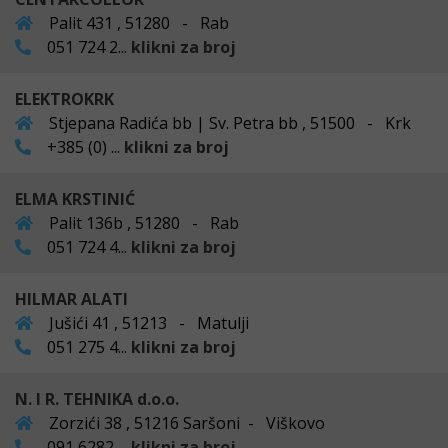
Palit 431 , 51280 - Rab
051 724 2...
klikni za broj
ELEKTROKRK
Stjepana Radića bb | Sv. Petra bb , 51500 - Krk
+385 (0) ...
klikni za broj
ELMA KRSTINIĆ
Palit 136b , 51280 - Rab
051 724 4...
klikni za broj
HILMAR ALATI
Jušići 41 , 51213 - Matulji
051 275 4...
klikni za broj
N. I R. TEHNIKA d.o.o.
Zorzići 38 , 51216 Saršoni - Viškovo
091 6282 ...
klikni za broj