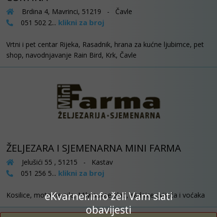
Brdina 4, Mavrinci, 51219 - Čavle
klikni za broj
051 502 2...
Vrtni i pet centar Rijeka, Rasadnik, hrana za kućne ljubimce, pet
shop, navodnjavanje Rain Bird, Krk, Čavle
ŽELJEZARA I SJEMENARNA MINI FARMA
Jelušići 55 , 51215 - Kastav
klikni za broj
051 256 5...
eKvarner.info želi Vam slati
Kosilice, motorne pile, Milwaukee alati, sadnice cvijeća i voćaka
obavijesti