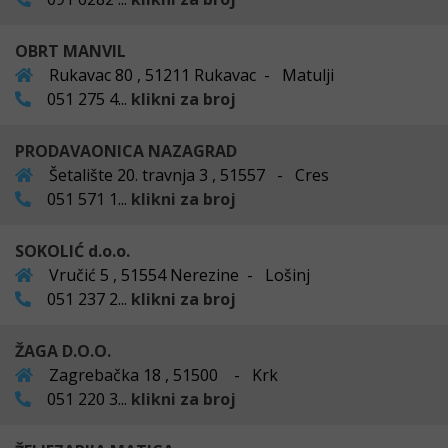
OBRT MANVIL
Rukavac 80 , 51211 Rukavac - Matulji
051 275 4...
klikni za broj
PRODAVAONICA NAZAGRAD
Šetalište 20. travnja 3 , 51557 - Cres
051 571 1...
klikni za broj
SOKOLIĆ d.o.o.
Vručić 5 , 51554 Nerezine - Lošinj
051 237 2...
klikni za broj
ŽAGA D.O.O.
Zagrebačka 18 , 51500 - Krk
051 220 3...
klikni za broj