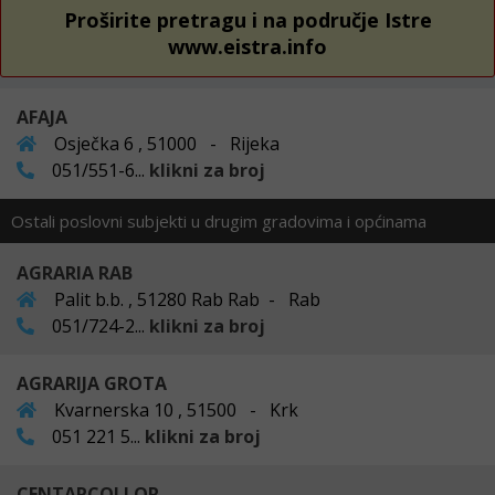
Proširite pretragu i na područje Istre
www.eistra.info
AFAJA
Osječka 6 , 51000 - Rijeka
051/551-6...
klikni za broj
Ostali poslovni subjekti u drugim gradovima i općinama
AGRARIA RAB
Palit b.b. , 51280 Rab Rab - Rab
051/724-2...
klikni za broj
AGRARIJA GROTA
Kvarnerska 10 , 51500 - Krk
051 221 5...
klikni za broj
CENTARCOLLOR