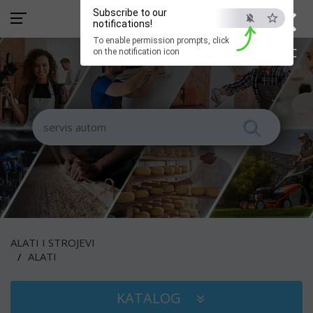
×
Subscribe to our
notifications!
To enable permission prompts, click
ESC
on the notification icon
ALATI I STROJEVI
ALATI
KATALOG