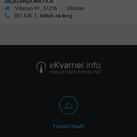
ŽELJEZARIJA MATICA
Viškovo 91 , 51216 - Viškovo
051 545 7...
klikni za broj
Tražiš? Nađi!