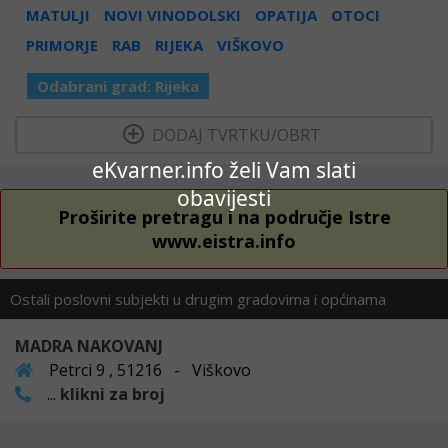
MATULJI
NOVI VINODOLSKI
OPATIJA
OTOCI
PRIMORJE
RAB
RIJEKA
VIŠKOVO
Odabrani grad:
Rijeka
  DODAJ TVRTKU/OBRT 
eKvarner.info želi Vam slati
obavijesti
Proširite pretragu i na područje Istre
www.eistra.info
Ostali poslovni subjekti u drugim gradovima i općinama
MADRA NAKOVANJ
Petrci 9 , 51216 - Viškovo
...
klikni za broj