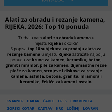
Alati za obradu i rezanje kamena,
RIJEKA, 2026: Top 10 ponuda
Trebaju vam
alati za obradu kamena
u
mjestu
Rijeka
i okolici?
S popisa
top 10 subjekata za prodaju alata za
rezanje kamena
u mjestu
Rijeka
zatražite najbolju
ponudu za:
krune za kamen, keramiku, beton,
granit i mramor, pile za kamen, dijamantne rezne
ploče za kamen, strojeve i diskove za rezanje
kamena, asfalta, betona, granita, mramora i
keramike, čekiće za kamen i ostalo.
KVARNER
BAKAR
ČAVLE
CRES
CRIKVENICA
GORSKI KOTAR
KASTAV
KRK
LOŠINJ
LOVRAN