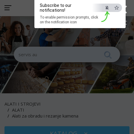
×
Subscribe to our
notifications!
To enable permission prompts, click
ESC
on the notification icon
ALATI I STROJEVI
ALATI
Alati za obradu i rezanje kamena
KATALOG