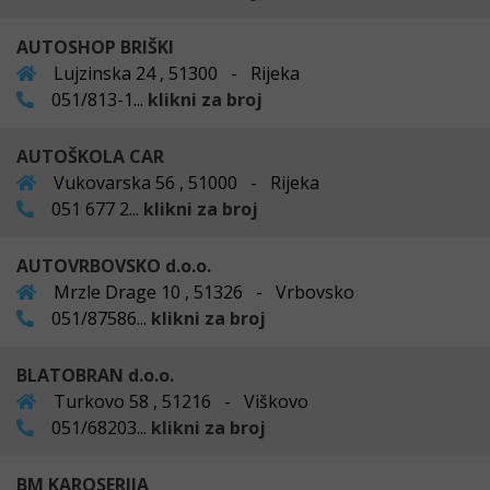
AUTOSHOP BRIŠKI
Lujzinska 24 , 51300 - Rijeka
051/813-1...
klikni za broj
AUTOŠKOLA CAR
Vukovarska 56 , 51000 - Rijeka
051 677 2...
klikni za broj
AUTOVRBOVSKO d.o.o.
Mrzle Drage 10 , 51326 - Vrbovsko
051/87586...
klikni za broj
BLATOBRAN d.o.o.
Turkovo 58 , 51216 - Viškovo
051/68203...
klikni za broj
BM KAROSERIJA