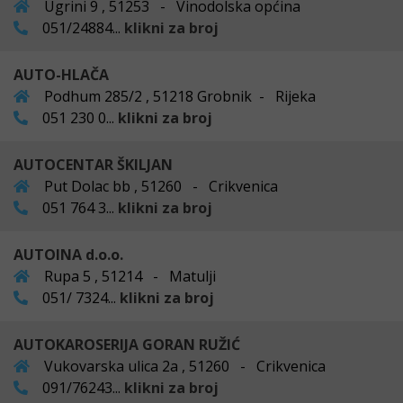
Ugrini 9 , 51253 - Vinodolska općina
051/24884...
klikni za broj
AUTO-HLAČA
Podhum 285/2 , 51218 Grobnik - Rijeka
051 230 0...
klikni za broj
AUTOCENTAR ŠKILJAN
Put Dolac bb , 51260 - Crikvenica
051 764 3...
klikni za broj
AUTOINA d.o.o.
Rupa 5 , 51214 - Matulji
051/ 7324...
klikni za broj
AUTOKAROSERIJA GORAN RUŽIĆ
Vukovarska ulica 2a , 51260 - Crikvenica
091/76243...
klikni za broj