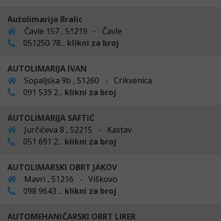
Autolimarija Bralic
Čavle 157 , 51219 - Čavle
051250 78...
klikni za broj
AUTOLIMARIJA IVAN
Sopaljska 9b , 51260 - Crikvenica
091 539 2...
klikni za broj
AUTOLIMARIJA SAFTIĆ
Jurčićeva 8 , 52215 - Kastav
051 691 2...
klikni za broj
AUTOLIMARSKI OBRT JAKOV
Mavri , 51216 - Viškovo
098 9643 ...
klikni za broj
AUTOMEHANIČARSKI OBRT LIKER