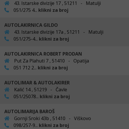
43. Istarske divizije 17 , 51211 - Matulji
051/275 4...
klikni za broj
AUTOLAKIRNICA GILDO
43. Istarske divizije 17a , 51211 - Matulji
051/275-4...
klikni za broj
AUTOLAKIRNICA ROBERT PRODAN
Put Za Plahuti 7 , 51410 - Opatija
051 712 2...
klikni za broj
AUTOLIMAR & AUTOLAKIRER
Kalić 14 , 51219 - Čavle
051/25078...
klikni za broj
AUTOLIMARIJA BAROŠ
Gornji Sroki 43b , 51410 - Viškovo
098/257-9...
klikni za broj