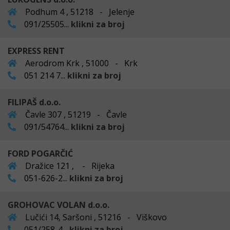
Podhum 4 , 51218 - Jelenje
091/25505...
klikni za broj
EXPRESS RENT
Aerodrom Krk , 51000 - Krk
051 214 7...
klikni za broj
FILIPAŠ d.o.o.
Čavle 307 , 51219 - Čavle
091/54764...
klikni za broj
FORD POGARČIĆ
Dražice 121 , - Rijeka
051-626-2...
klikni za broj
GROHOVAC VOLAN d.o.o.
Lučići 14, Saršoni , 51216 - Viškovo
051/258-4...
klikni za broj