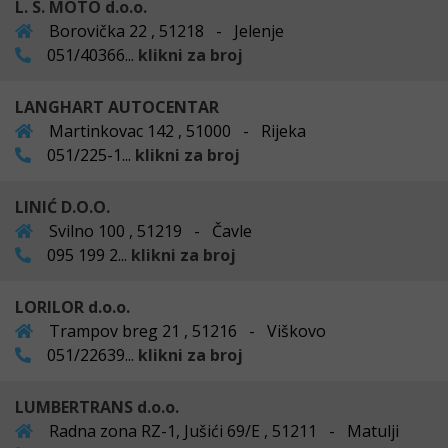
L. S. MOTO d.o.o.
Borovička 22 , 51218 - Jelenje
051/40366...
klikni za broj
LANGHART AUTOCENTAR
Martinkovac 142 , 51000 - Rijeka
051/225-1...
klikni za broj
LINIĆ D.O.O.
Svilno 100 , 51219 - Čavle
095 199 2...
klikni za broj
LORILOR d.o.o.
Trampov breg 21 , 51216 - Viškovo
051/22639...
klikni za broj
LUMBERTRANS d.o.o.
Radna zona RZ-1, Jušići 69/E , 51211 - Matulji