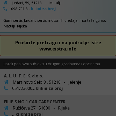
Jurdani, 59, 51213 - Matulji
klikni za broj
098 791 8...
Gumi servis Jurdani, servis motornih uređaja, montaža guma,
Matulji, Rijeka
Proširite pretragu i na područje Istre
www.eistra.info
Ostali poslovni subjekti u drugim gradovima i općinama
A. L. U. T. E. K. d.o.o.
Martinovo Selo 9 , 51218 - Jelenje
051/23000...
klikni za broj
FILIP S NO.1 CAR CARE CENTER
Ružićeva 27 , 51000 - Rijeka
...
klikni za broj