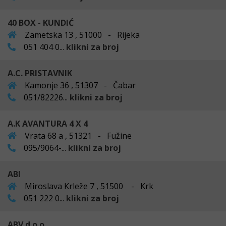
40 BOX - KUNDIĆ
Zametska 13 , 51000 - Rijeka
051 404 0...
klikni za broj
A.C. PRISTAVNIK
Kamonje 36 , 51307 - Čabar
051/82226...
klikni za broj
A.K AVANTURA 4 X 4
Vrata 68 a , 51321 - Fužine
095/9064-...
klikni za broj
ABI
Miroslava Krleže 7 , 51500 - Krk
051 222 0...
klikni za broj
ABV d.o.o.