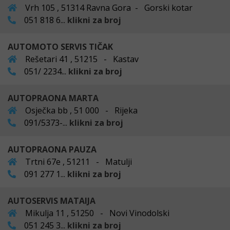
Vrh 105 , 51314 Ravna Gora - Gorski kotar
051 818 6...
klikni za broj
AUTOMOTO SERVIS TIČAK
Rešetari 41 , 51215 - Kastav
051/ 2234...
klikni za broj
AUTOPRAONA MARTA
Osječka bb , 51 000 - Rijeka
091/5373-...
klikni za broj
AUTOPRAONA PAUZA
Trtni 67e , 51211 - Matulji
091 277 1...
klikni za broj
AUTOSERVIS MATAIJA
Mikulja 11 , 51250 - Novi Vinodolski
051 245 3...
klikni za broj