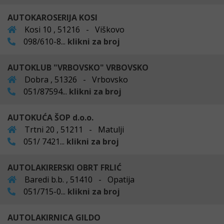
AUTOKAROSERIJA KOSI
Kosi 10 , 51216 - Viškovo
098/610-8...
klikni za broj
AUTOKLUB "VRBOVSKO" VRBOVSKO
Dobra , 51326 - Vrbovsko
051/87594...
klikni za broj
AUTOKUĆA ŠOP d.o.o.
Trtni 20 , 51211 - Matulji
051/ 7421...
klikni za broj
AUTOLAKIRERSKI OBRT FRLIĆ
Baredi b.b. , 51410 - Opatija
051/715-0...
klikni za broj
AUTOLAKIRNICA GILDO