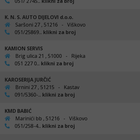
051/ 2745...
klikni za broj
K. N. S. AUTO DIJELOVI d.o.o.
Saršoni 27 , 51216 - Viškovo
051/25869...
klikni za broj
KAMION SERVIS
Brig ulica 21 , 51000 - Rijeka
051 227 0...
klikni za broj
KAROSERIJA JURČIĆ
Brnini 27 , 51215 - Kastav
091/5360-...
klikni za broj
KMD BABIĆ
Marinići bb , 51216 - Viškovo
051/258-4...
klikni za broj