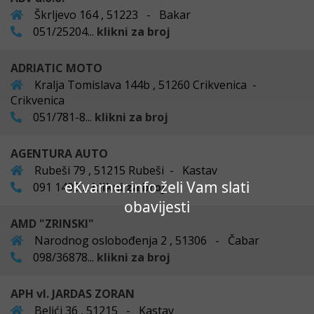
Škrljevo 164 , 51223 - Bakar
051/25204...
klikni za broj
ADRIATIC MOTO
Kralja Tomislava 144b , 51260 Crikvenica -
Crikvenica
051/781-8...
klikni za broj
AGENTURA AUTO
Rubeši 79 , 51215 Rubeši - Kastav
eKvarner.info želi Vam slati
091 1499 ...
klikni za broj
obavijesti
AMD "ZRINSKI"
Narodnog oslobođenja 2 , 51306 - Čabar
098/36878...
klikni za broj
APH vl. JARDAS ZORAN
Belići 36 , 51215 - Kastav