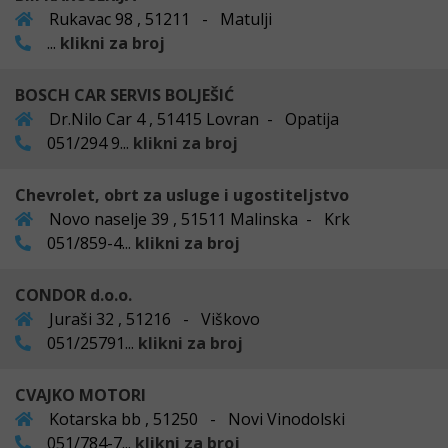
Rukavac 98 , 51211 - Matulji
...
klikni za broj
BOSCH CAR SERVIS BOLJEŠIĆ
Dr.Nilo Car 4 , 51415 Lovran - Opatija
051/294 9...
klikni za broj
Chevrolet, obrt za usluge i ugostiteljstvo
Novo naselje 39 , 51511 Malinska - Krk
051/859-4...
klikni za broj
CONDOR d.o.o.
Juraši 32 , 51216 - Viškovo
051/25791...
klikni za broj
CVAJKO MOTORI
Kotarska bb , 51250 - Novi Vinodolski
051/784-7...
klikni za broj