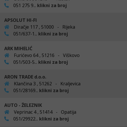
051 275 9...
klikni za broj
APSOLUT HI-FI
Diračje 117 , 51000 - Rijeka
051/637-1...
klikni za broj
ARK MIHELIĆ
Furićevo 64 , 51216 - Viškovo
051/503-5...
klikni za broj
ARON TRADE d.o.o.
Klančina 3 , 51262 - Kraljevica
051/28169...
klikni za broj
AUTO - ŽELEZNIK
Veprinac 4 , 51414 - Opatija
051/29922...
klikni za broj