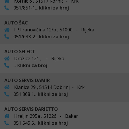
Kornić 6 , 51517 Kornić - Krk
051/851-1...
klikni za broj
AUTO ŠAC
I.P.Franovičina 12/b , 51000 - Rijeka
051/633-2...
klikni za broj
AUTO SELECT
Dražice 121 , - Rijeka
...
klikni za broj
AUTO SERVIS DAMIR
Klanice 29 , 51514 Dobrinj - Krk
051 868 1...
klikni za broj
AUTO SERVIS DARIETTO
Hreljin 295a , 51226 - Bakar
051 545 5...
klikni za broj