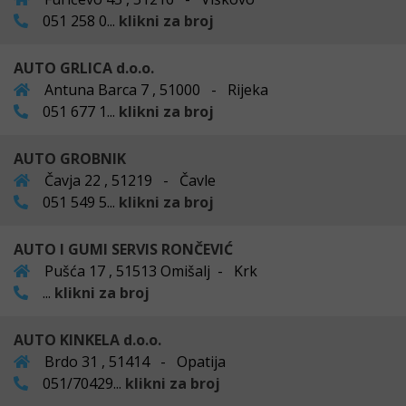
051 258 0...
klikni za broj
AUTO GRLICA d.o.o.
Antuna Barca 7 , 51000 - Rijeka
051 677 1...
klikni za broj
AUTO GROBNIK
Čavja 22 , 51219 - Čavle
051 549 5...
klikni za broj
AUTO I GUMI SERVIS RONČEVIĆ
Pušća 17 , 51513 Omišalj - Krk
...
klikni za broj
AUTO KINKELA d.o.o.
Brdo 31 , 51414 - Opatija
051/70429...
klikni za broj