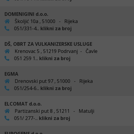
DOMENIGINI d.o.o.
Školjić 10a , 51000 - Rijeka
051/331-4...
klikni za broj
DŠ, OBRT ZA VULKANIZERSKE USLUGE
Krenovac 5 , 51219 Podrvanj - Čavle
051 259 1...
klikni za broj
EGMA
Drenovski put 97 , 51000 - Rijeka
051/254-6...
klikni za broj
ELCOMAT d.o.o.
Partizanski put 8 , 51211 - Matulji
051/ 277-...
klikni za broj
EUROGENS d.o.o.