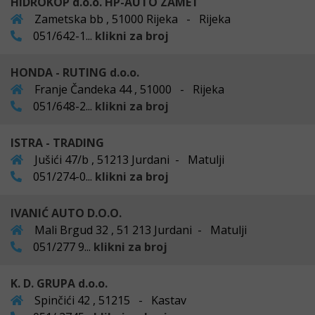
HIDROKOP d.o.o. HP-AUTO ZAMET
Zametska bb , 51000 Rijeka - Rijeka
051/642-1...
klikni za broj
HONDA - RUTING d.o.o.
Franje Čandeka 44 , 51000 - Rijeka
051/648-2...
klikni za broj
ISTRA - TRADING
Jušići 47/b , 51213 Jurdani - Matulji
051/274-0...
klikni za broj
IVANIĆ AUTO D.O.O.
Mali Brgud 32 , 51 213 Jurdani - Matulji
051/277 9...
klikni za broj
K. D. GRUPA d.o.o.
Spinčići 42 , 51215 - Kastav