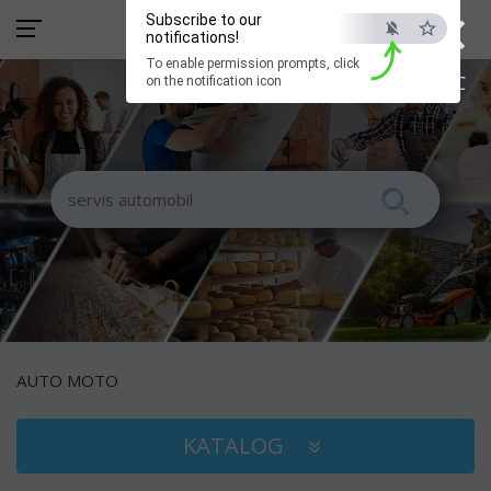
×
Subscribe to our
notifications!
To enable permission prompts, click
ESC
on the notification icon
AUTO MOTO
KATALOG