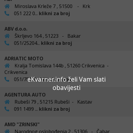
Miroslava Krleže 7 , 51500 - Krk
051 222 0...
klikni za broj
ABV d.o.o.
Škrljevo 164 , 51223 - Bakar
051/25204...
klikni za broj
ADRIATIC MOTO
Kralja Tomislava 144b , 51260 Crikvenica -
Crikvenica
eKvarner.info želi Vam slati
051/781-8...
klikni za broj
obavijesti
AGENTURA AUTO
Rubeši 79 , 51215 Rubeši - Kastav
091 1499 ...
klikni za broj
AMD "ZRINSKI"
Narodnog oslobođenja 2 , 51306 - Čabar