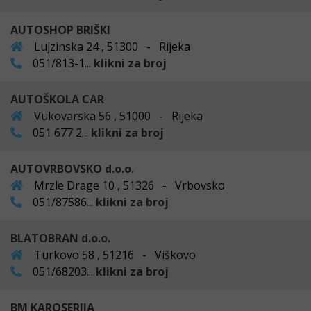
AUTOSHOP BRIŠKI
Lujzinska 24 , 51300 - Rijeka
051/813-1...
klikni za broj
AUTOŠKOLA CAR
Vukovarska 56 , 51000 - Rijeka
051 677 2...
klikni za broj
AUTOVRBOVSKO d.o.o.
Mrzle Drage 10 , 51326 - Vrbovsko
051/87586...
klikni za broj
BLATOBRAN d.o.o.
Turkovo 58 , 51216 - Viškovo
051/68203...
klikni za broj
BM KAROSERIJA