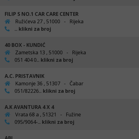
FILIP S NO.1 CAR CARE CENTER
Ružićeva 27 , 51000 - Rijeka
...
klikni za broj
40 BOX - KUNDIĆ
Zametska 13 , 51000 - Rijeka
051 404 0...
klikni za broj
A.C. PRISTAVNIK
Kamonje 36 , 51307 - Čabar
051/82226...
klikni za broj
A.K AVANTURA 4 X 4
Vrata 68 a , 51321 - Fužine
095/9064-...
klikni za broj
ABI