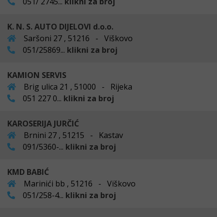
051/ 2745...
klikni za broj
K. N. S. AUTO DIJELOVI d.o.o.
Saršoni 27 , 51216 - Viškovo
051/25869...
klikni za broj
KAMION SERVIS
Brig ulica 21 , 51000 - Rijeka
051 227 0...
klikni za broj
KAROSERIJA JURČIĆ
Brnini 27 , 51215 - Kastav
091/5360-...
klikni za broj
KMD BABIĆ
Marinići bb , 51216 - Viškovo
051/258-4...
klikni za broj