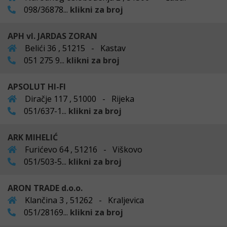
098/36878...
klikni za broj
APH vl. JARDAS ZORAN
Belići 36 , 51215 - Kastav
051 275 9...
klikni za broj
APSOLUT HI-FI
Diračje 117 , 51000 - Rijeka
051/637-1...
klikni za broj
ARK MIHELIĆ
Furićevo 64 , 51216 - Viškovo
051/503-5...
klikni za broj
ARON TRADE d.o.o.
Klančina 3 , 51262 - Kraljevica
051/28169...
klikni za broj