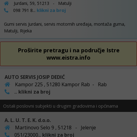
Jurdani, 59, 51213 - Matulji
klikni za broj
098 791 8...
Gumi servis Jurdani, servis motornih uređaja, montaža guma,
Matulji, Rijeka
Proširite pretragu i na područje Istre
www.eistra.info
AUTO SERVIS JOSIP DEDIĆ
Kampor 225 , 51280 Kampor Rab - Rab
...
klikni za broj
Ostali poslovni subjekti u drugim gradovima i općinama
A. L. U. T. E. K. d.o.o.
Martinovo Selo 9 , 51218 - Jelenje
051/23000...
klikni za broj