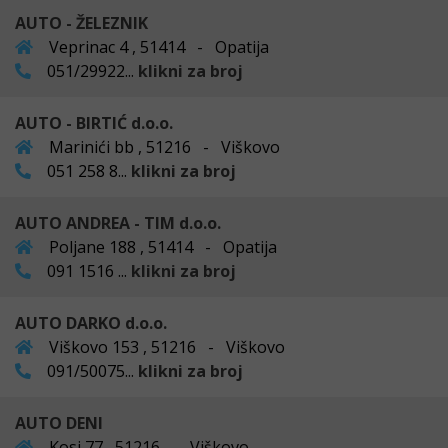
AUTO - ŽELEZNIK
Veprinac 4 , 51414 - Opatija
051/29922...
klikni za broj
AUTO - BIRTIĆ d.o.o.
Marinići bb , 51216 - Viškovo
051 258 8...
klikni za broj
AUTO ANDREA - TIM d.o.o.
Poljane 188 , 51414 - Opatija
091 1516 ...
klikni za broj
AUTO DARKO d.o.o.
Viškovo 153 , 51216 - Viškovo
091/50075...
klikni za broj
AUTO DENI
Kosi 77 , 51216 - Viškovo