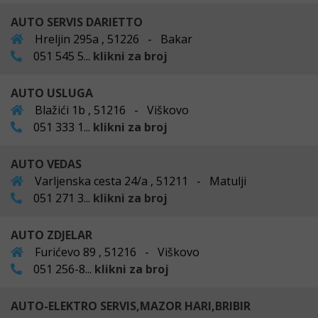
AUTO SERVIS DARIETTO
Hreljin 295a , 51226 - Bakar
051 545 5...
klikni za broj
AUTO USLUGA
Blažići 1b , 51216 - Viškovo
051 333 1...
klikni za broj
AUTO VEDAS
Varljenska cesta 24/a , 51211 - Matulji
051 271 3...
klikni za broj
AUTO ZDJELAR
Furićevo 89 , 51216 - Viškovo
051 256-8...
klikni za broj
AUTO-ELEKTRO SERVIS,MAZOR HARI,BRIBIR