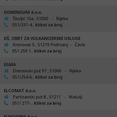
DOMENIGINI d.o.o.
Školjić 10a , 51000 - Rijeka
051/331-4...
klikni za broj
DŠ, OBRT ZA VULKANIZERSKE USLUGE
Krenovac 5 , 51219 Podrvanj - Čavle
051 259 1...
klikni za broj
EGMA
Drenovski put 97 , 51000 - Rijeka
051/254-6...
klikni za broj
ELCOMAT d.o.o.
Partizanski put 8 , 51211 - Matulji
051/ 277-...
klikni za broj
EUROGENS d.o.o.