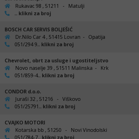
Rukavac 98 , 51211 - Matulji
...
klikni za broj
BOSCH CAR SERVIS BOLJEŠIĆ
Dr.Nilo Car 4 , 51415 Lovran - Opatija
051/294 9...
klikni za broj
Chevrolet, obrt za usluge i ugostiteljstvo
Novo naselje 39 , 51511 Malinska - Krk
051/859-4...
klikni za broj
CONDOR d.o.o.
Juraši 32 , 51216 - Viškovo
051/25791...
klikni za broj
CVAJKO MOTORI
Kotarska bb , 51250 - Novi Vinodolski
051/784-7...
klikni za broj