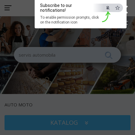
×
Subscribe to our
notifications!
To enable permission prompts, click
ESC
on the notification icon
AUTO MOTO
KATALOG