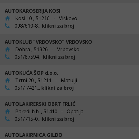
AUTOKAROSERIJA KOSI
Kosi 10 , 51216 - Viškovo
098/610-8...
klikni za broj
AUTOKLUB "VRBOVSKO" VRBOVSKO
Dobra , 51326 - Vrbovsko
051/87594...
klikni za broj
AUTOKUĆA ŠOP d.o.o.
Trtni 20 , 51211 - Matulji
051/ 7421...
klikni za broj
AUTOLAKIRERSKI OBRT FRLIĆ
Baredi b.b. , 51410 - Opatija
051/715-0...
klikni za broj
AUTOLAKIRNICA GILDO