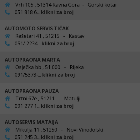
Vrh 105 , 51314 Ravna Gora - Gorski kotar
051 818 6...
klikni za broj
AUTOMOTO SERVIS TIČAK
Rešetari 41 , 51215 - Kastav
051/ 2234...
klikni za broj
AUTOPRAONA MARTA
Osječka bb , 51 000 - Rijeka
091/5373-...
klikni za broj
AUTOPRAONA PAUZA
Trtni 67e , 51211 - Matulji
091 277 1...
klikni za broj
AUTOSERVIS MATAIJA
Mikulja 11 , 51250 - Novi Vinodolski
051 245 3...
klikni za broj