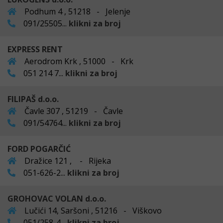
Podhum 4 , 51218 - Jelenje
091/25505...
klikni za broj
EXPRESS RENT
Aerodrom Krk , 51000 - Krk
051 214 7...
klikni za broj
FILIPAŠ d.o.o.
Čavle 307 , 51219 - Čavle
091/54764...
klikni za broj
FORD POGARČIĆ
Dražice 121 , - Rijeka
051-626-2...
klikni za broj
GROHOVAC VOLAN d.o.o.
Lučići 14, Saršoni , 51216 - Viškovo
051/258-4...
klikni za broj