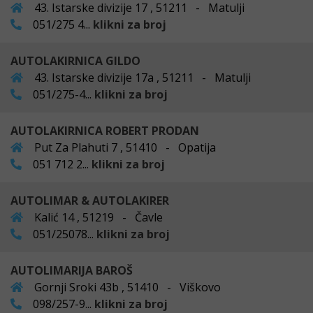
43. Istarske divizije 17 , 51211 - Matulji
051/275 4...
klikni za broj
AUTOLAKIRNICA GILDO
43. Istarske divizije 17a , 51211 - Matulji
051/275-4...
klikni za broj
AUTOLAKIRNICA ROBERT PRODAN
Put Za Plahuti 7 , 51410 - Opatija
051 712 2...
klikni za broj
AUTOLIMAR & AUTOLAKIRER
Kalić 14 , 51219 - Čavle
051/25078...
klikni za broj
AUTOLIMARIJA BAROŠ
Gornji Sroki 43b , 51410 - Viškovo
098/257-9...
klikni za broj