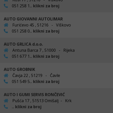
051 258 1...
klikni za broj
AUTO GIOVANNI AUTOLIMAR
Furićevo 45 , 51216 - Viškovo
051 258 0...
klikni za broj
AUTO GRLICA d.o.o.
Antuna Barca 7 , 51000 - Rijeka
051 677 1...
klikni za broj
AUTO GROBNIK
Čavja 22 , 51219 - Čavle
051 549 5...
klikni za broj
AUTO I GUMI SERVIS RONČEVIĆ
Pušća 17 , 51513 Omišalj - Krk
...
klikni za broj