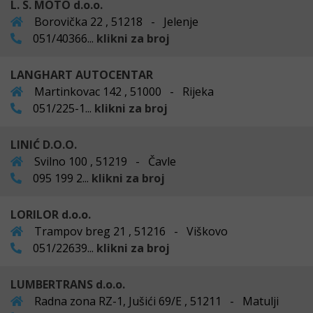
L. S. MOTO d.o.o.
Borovička 22 , 51218 - Jelenje
051/40366...
klikni za broj
LANGHART AUTOCENTAR
Martinkovac 142 , 51000 - Rijeka
051/225-1...
klikni za broj
LINIĆ D.O.O.
Svilno 100 , 51219 - Čavle
095 199 2...
klikni za broj
LORILOR d.o.o.
Trampov breg 21 , 51216 - Viškovo
051/22639...
klikni za broj
LUMBERTRANS d.o.o.
Radna zona RZ-1, Jušići 69/E , 51211 - Matulji