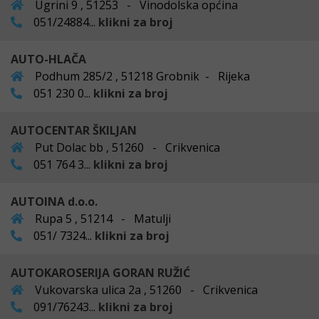
Ugrini 9 , 51253 - Vinodolska općina
051/24884...
klikni za broj
AUTO-HLAČA
Podhum 285/2 , 51218 Grobnik - Rijeka
051 230 0...
klikni za broj
AUTOCENTAR ŠKILJAN
Put Dolac bb , 51260 - Crikvenica
051 764 3...
klikni za broj
AUTOINA d.o.o.
Rupa 5 , 51214 - Matulji
051/ 7324...
klikni za broj
AUTOKAROSERIJA GORAN RUŽIĆ
Vukovarska ulica 2a , 51260 - Crikvenica
091/76243...
klikni za broj