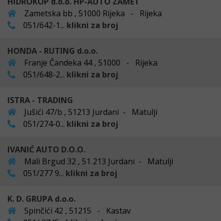
HIDROKOP d.o.o. HP-AUTO ZAMET
Zametska bb , 51000 Rijeka - Rijeka
051/642-1...
klikni za broj
HONDA - RUTING d.o.o.
Franje Čandeka 44 , 51000 - Rijeka
051/648-2...
klikni za broj
ISTRA - TRADING
Jušići 47/b , 51213 Jurdani - Matulji
051/274-0...
klikni za broj
IVANIĆ AUTO D.O.O.
Mali Brgud 32 , 51 213 Jurdani - Matulji
051/277 9...
klikni za broj
K. D. GRUPA d.o.o.
Spinčići 42 , 51215 - Kastav