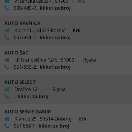
Vršanska cesta 7 , 51500 - Krk
098/449-7...
klikni za broj
AUTO RAVNICA
Kornić 6 , 51517 Kornić - Krk
051/851-1...
klikni za broj
AUTO ŠAC
I.P.Franovičina 12/b , 51000 - Rijeka
051/633-2...
klikni za broj
AUTO SELECT
Dražice 121 , - Rijeka
...
klikni za broj
AUTO SERVIS DAMIR
Klanice 29 , 51514 Dobrinj - Krk
051 868 1...
klikni za broj