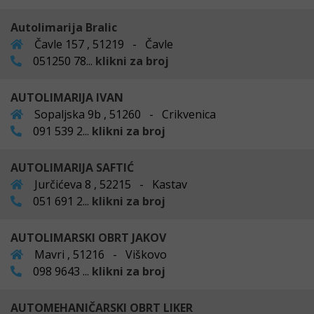
Autolimarija Bralic
Čavle 157 , 51219 - Čavle
051250 78...
klikni za broj
AUTOLIMARIJA IVAN
Sopaljska 9b , 51260 - Crikvenica
091 539 2...
klikni za broj
AUTOLIMARIJA SAFTIĆ
Jurčićeva 8 , 52215 - Kastav
051 691 2...
klikni za broj
AUTOLIMARSKI OBRT JAKOV
Mavri , 51216 - Viškovo
098 9643 ...
klikni za broj
AUTOMEHANIČARSKI OBRT LIKER