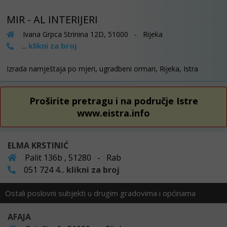
MIR - AL INTERIJERI
Ivana Grpca Strinina 12D, 51000 - Rijeka
klikni za broj
...
Izrada namještaja po mjeri, ugradbeni ormari, Rijeka, Istra
Proširite pretragu i na područje Istre
www.eistra.info
ELMA KRSTINIĆ
Palit 136b , 51280 - Rab
051 724 4...
klikni za broj
Ostali poslovni subjekti u drugim gradovima i općinama
AFAJA