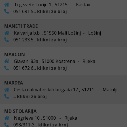
Trg svete Lucije 1 , 51215 - Kastav
051 691 5...
klikni za broj
MANETI TRADE
Kalvarija b.b. , 51550 Mali Lošinj - Lošinj
051 233 5...
klikni za broj
MARCON
Glavani 83a , 51000 Kostrena - Rijeka
051 672 6...
klikni za broj
MARDEA
Cesta dalmatinskih brigada 17 , 51211 - Matulji
...
klikni za broj
MD STOLARIJA
Negrieva 10 , 51000 - Rijeka
098/311-3...
klikni za broj