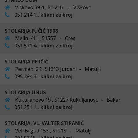
STAKLO DOM
Viškovo 39 d , 51 216 - Viškovo
051 214 1...
klikni za broj
STOLARIJA FUČIĆ 1908
Melin I/11 , 51557 - Cres
051 571 4...
klikni za broj
STOLARIJA PERČIĆ
Permani 24 , 51213 Jurdani - Matulji
095 384 3...
klikni za broj
STOLARIJA UNUS
Kukuljanovo 19 , 51227 Kukuljanovo - Bakar
051 251 1...
klikni za broj
STOLARIJA, VL. VALTER STIPANIĆ
Veli Brgud 153 , 51213 - Matulji