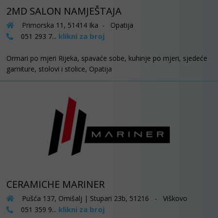
2MD SALON NAMJEŠTAJA
Primorska 11, 51414 Ika - Opatija
klikni za broj
051 293 7...
Ormari po mjeri Rijeka, spavaće sobe, kuhinje po mjeri, sjedeće
garniture, stolovi i stolice, Opatija
CERAMICHE MARINER
Pušća 137, Omišalj | Stupari 23b, 51216 - Viškovo
klikni za broj
051 359 9...