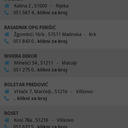
Kalina 2 , 51000 - Rijeka
051 587 4...
klikni za broj
RASADNIK OPG PERIŠIĆ
Žgombići 16/b , 51511 Malinska - Krk
051 843 0...
klikni za broj
RIVIERA DEKOR
Mihelići 34 , 51211 - Matulji
051 275 0...
klikni za broj
ROLETAR PREDOVIĆ
Vrtače 7, Marčelji , 51216 - Viškovo
...
klikni za broj
ROSET
Kosi 78a , 51216 - Viškovo
051 637 5...
klikni za broj