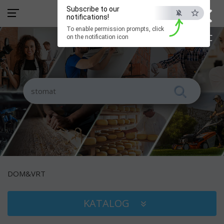
×
Subscribe to our
notifications!
To enable permission prompts, click
ESC
on the notification icon
DOM&VRT
KATALOG