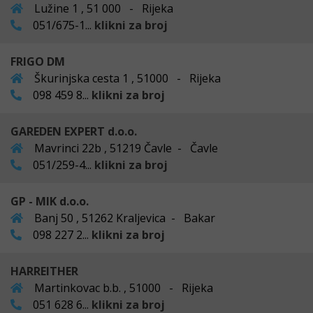
Lužine 1 , 51 000 - Rijeka
051/675-1...
klikni za broj
FRIGO DM
Škurinjska cesta 1 , 51000 - Rijeka
098 459 8...
klikni za broj
GAREDEN EXPERT d.o.o.
Mavrinci 22b , 51219 Čavle - Čavle
051/259-4...
klikni za broj
GP - MIK d.o.o.
Banj 50 , 51262 Kraljevica - Bakar
098 227 2...
klikni za broj
HARREITHER
Martinkovac b.b. , 51000 - Rijeka
051 628 6...
klikni za broj