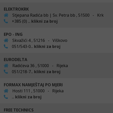
ELEKTROKRK
Stjepana Radića bb | Sv. Petra bb , 51500 - Krk
+385 (0) ...
klikni za broj
EPO - ING
Skvažići 4 , 51216 - Viškovo
051/543-0...
klikni za broj
EURODELTA
Radićeva 36 , 51000 - Rijeka
051/218-7...
klikni za broj
FORMAX NAMJEŠTAJ PO MJERI
Hosti 111 , 51000 - Rijeka
...
klikni za broj
FREE TECHNICS