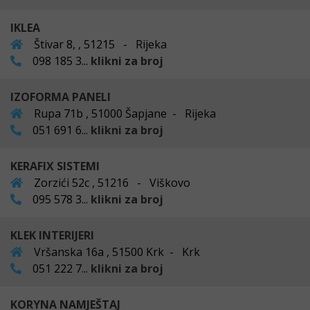
IKLEA
Štivar 8, , 51215 - Rijeka
098 185 3...
klikni za broj
IZOFORMA PANELI
Rupa 71b , 51000 Šapjane - Rijeka
051 691 6...
klikni za broj
KERAFIX SISTEMI
Zorzići 52c , 51216 - Viškovo
095 578 3...
klikni za broj
KLEK INTERIJERI
Vršanska 16a , 51500 Krk - Krk
051 222 7...
klikni za broj
KORYNA NAMJEŠTAJ