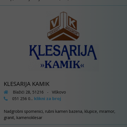
KLESARIJA KAMIK
Blažići 28, 51216 - Viškovo
klikni za broj
051 256 0...
Nadgrobni spomenici, rubni kamen bazena, klupice, mramor,
granit, kamenoklesar