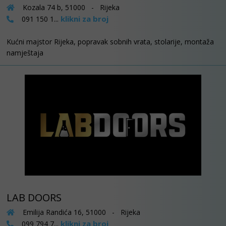
Kozala 74 b, 51000 - Rijeka
klikni za broj
091 150 1...
Kućni majstor Rijeka, popravak sobnih vrata, stolarije, montaža
namještaja
LAB DOORS
Emilija Randića 16, 51000 - Rijeka
klikni za broj
099 794 7...