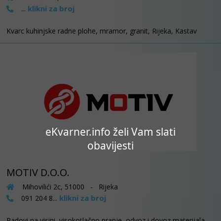
klikni za broj
...
Kvarc kuhinjske radne plohe, mramor, granit, Rijeka, Kastav
eKvarner.info želi Vam slati
obavijesti
MOTIV D.O.O.
Mihovilići 2c, 51000 - Rijeka
klikni za broj
091 204 8...
Radovi na visini, visokotlačno pranje, odvoz i dovoz materijala,