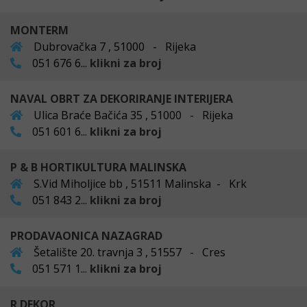
MONTERM
Dubrovačka 7 , 51000 - Rijeka
051 676 6...
klikni za broj
NAVAL OBRT ZA DEKORIRANJE INTERIJERA
Ulica Braće Bačića 35 , 51000 - Rijeka
051 601 6...
klikni za broj
P & B HORTIKULTURA MALINSKA
S.Vid Miholjice bb , 51511 Malinska - Krk
051 843 2...
klikni za broj
PRODAVAONICA NAZAGRAD
Šetalište 20. travnja 3 , 51557 - Cres
051 571 1...
klikni za broj
R DEKOR