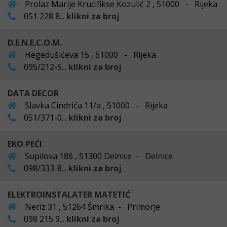
Prolaz Marije Krucifikse Kozulić 2 , 51000 - Rijeka
051 228 8...
klikni za broj
D.E.N.E.C.O.M.
Hegedušićeva 15 , 51000 - Rijeka
095/212-5...
klikni za broj
DATA DECOR
Slavka Cindrića 11/a , 51000 - Rijeka
051/371-0...
klikni za broj
EKO PEĆI
Supilova 186 , 51300 Delnice - Delnice
098/333-8...
klikni za broj
ELEKTROINSTALATER MATETIĆ
Neriz 31 , 51264 Šmrika - Primorje
098 215 9...
klikni za broj