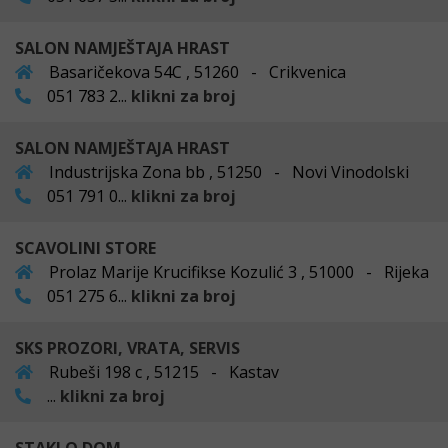
SALON NAMJEŠTAJA HRAST
Basaričekova 54C , 51260 - Crikvenica
051 783 2...
klikni za broj
SALON NAMJEŠTAJA HRAST
Industrijska Zona bb , 51250 - Novi Vinodolski
051 791 0...
klikni za broj
SCAVOLINI STORE
Prolaz Marije Krucifikse Kozulić 3 , 51000 - Rijeka
051 275 6...
klikni za broj
SKS PROZORI, VRATA, SERVIS
Rubeši 198 c , 51215 - Kastav
...
klikni za broj