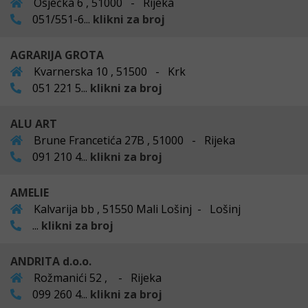
Osječka 6 , 51000 - Rijeka
051/551-6...
klikni za broj
AGRARIJA GROTA
Kvarnerska 10 , 51500 - Krk
051 221 5...
klikni za broj
ALU ART
Brune Francetića 27B , 51000 - Rijeka
091 210 4...
klikni za broj
AMELIE
Kalvarija bb , 51550 Mali Lošinj - Lošinj
...
klikni za broj
ANDRITA d.o.o.
Rožmanići 52 , - Rijeka
099 260 4...
klikni za broj