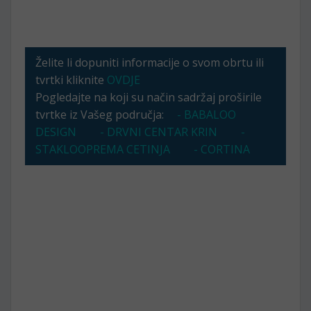
Želite li dopuniti informacije o svom obrtu ili
tvrtki kliknite
OVDJE
Pogledajte na koji su način sadržaj proširile
tvrtke iz Vašeg područja:
- BABALOO
DESIGN
- DRVNI CENTAR KRIN
-
STAKLOOPREMA CETINJA
- CORTINA