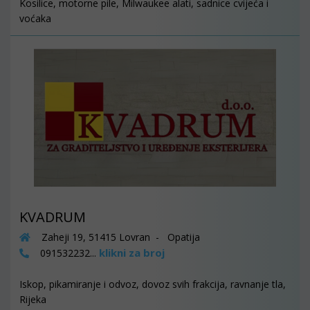
Kosilice, motorne pile, Milwaukee alati, sadnice cvijeća i
voćaka
KVADRUM
Zaheji 19, 51415 Lovran - Opatija
klikni za broj
091532232...
Iskop, pikamiranje i odvoz, dovoz svih frakcija, ravnanje tla,
Rijeka