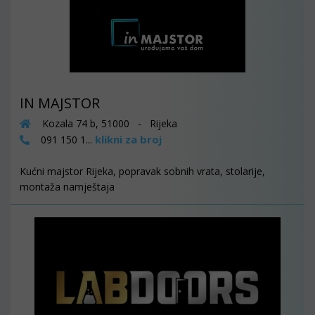
IN MAJSTOR
Kozala 74 b, 51000 - Rijeka
klikni za broj
091 150 1...
Kućni majstor Rijeka, popravak sobnih vrata, stolarije,
montaža namještaja