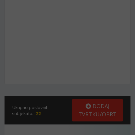
DODAJ
Ukupno poslovnih
subjekata:
22
TVRTKU/OBRT