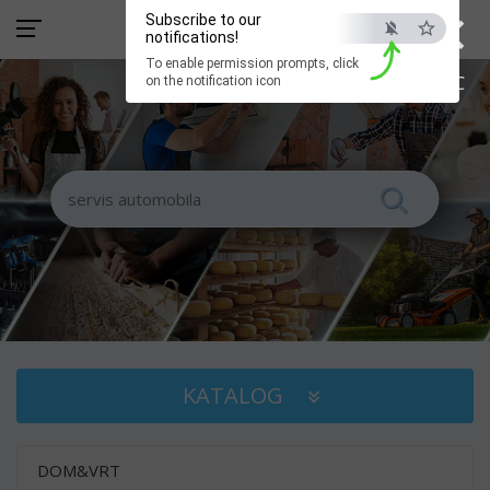
×
Subscribe to our
notifications!
To enable permission prompts, click
ESC
on the notification icon
KATALOG
DOM&VRT