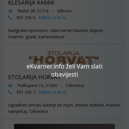
KLESARIJA KAMIK
Blažići 28, 51216 - Viškovo
klikni za broj
051 256 0...
Nadgrobni spomenici, rubni kamen bazena, klupice,
mramor, granit, kamenoklesar
eKvarner.info želi Vam slati
obavijesti
STOLARIJA HORVAT
Podšupera 19, 51260 - Crikvenica
klikni za broj
051 242 7...
Ugradbeni ormari, kuhinje po mjeri, drvena stubišta, masivni
namještaj, Crikvenica