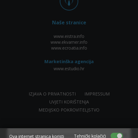
Naše stranice
www.eistra.info
www.ekvarner.info
www.ecroatia.info
Marketinška agencija
www.estudio.hr
IZJAVA O PRIVATNOSTI
IMPRESSUM
UVJETI KORIŠTENJA
MEDIJSKO POKROVITELJSTVO
×
Allow www.ekvarner.info to send web push
Tehnički kolačići
Ova internet stranica koristi