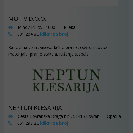
MOTIV D.O.O.
Mihovilići 2c, 51000 - Rijeka
klikni za broj
091 204 8...
Radovi na visini, visokotlačno pranje, odvoz i dovoz
materijala, pranje stakala, rušenje stabala
NEPTUN KLESARIJA
Cesta Lovranska Draga b.b., 51415 Lovran - Opatija
klikni za broj
051 293 2...