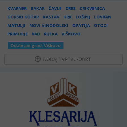
KVARNER
BAKAR
ČAVLE
CRES
CRIKVENICA
GORSKI KOTAR
KASTAV
KRK
LOŠINJ
LOVRAN
MATULJI
NOVI VINODOLSKI
OPATIJA
OTOCI
PRIMORJE
RAB
RIJEKA
VIŠKOVO
Odabrani grad:
Viškovo
  DODAJ TVRTKU/OBRT 