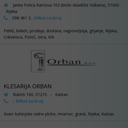
Janka Polića Kamova 103 (bivše skladište Vulkana), 51000 -
Rijeka
klikni za broj
098 461 3...
Peleti, briketi, prodaja, dostava, najpovoljnija, grijanje, Rijeka,
Crikvenica, Poreč, Istra, Krk
KLESARIJA ORBAN
Rubeši 160, 51215 - Kastav
klikni za broj
...
Kvarc kuhinjske radne plohe, mramor, granit, Rijeka, Kastav