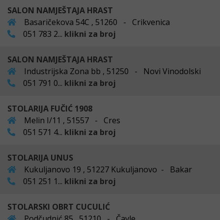
SALON NAMJEŠTAJA HRAST
Basaričekova 54C , 51260 - Crikvenica
051 783 2...
klikni za broj
SALON NAMJEŠTAJA HRAST
Industrijska Zona bb , 51250 - Novi Vinodolski
051 791 0...
klikni za broj
STOLARIJA FUČIĆ 1908
Melin I/11 , 51557 - Cres
051 571 4...
klikni za broj
STOLARIJA UNUS
Kukuljanovo 19 , 51227 Kukuljanovo - Bakar
051 251 1...
klikni za broj
STOLARSKI OBRT CUCULIĆ
Podčudnić 85 , 51210 - Čavle