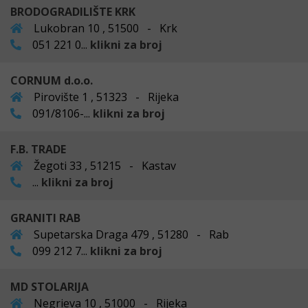
BRODOGRADILIŠTE KRK
Lukobran 10 , 51500 - Krk
051 221 0...
klikni za broj
CORNUM d.o.o.
Pirovište 1 , 51323 - Rijeka
091/8106-...
klikni za broj
F.B. TRADE
Žegoti 33 , 51215 - Kastav
...
klikni za broj
GRANITI RAB
Supetarska Draga 479 , 51280 - Rab
099 212 7...
klikni za broj
MD STOLARIJA
Negrieva 10 , 51000 - Rijeka