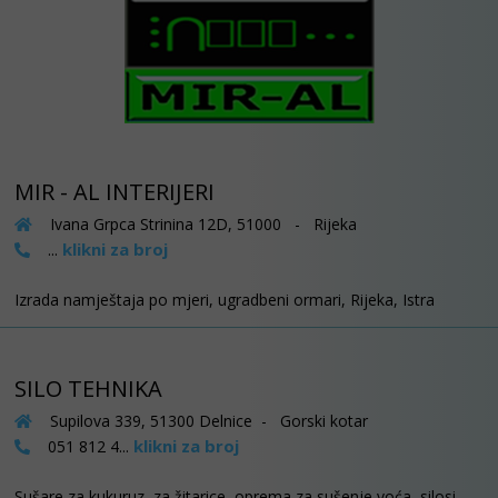
MIR - AL INTERIJERI
Ivana Grpca Strinina 12D, 51000 - Rijeka
klikni za broj
...
Izrada namještaja po mjeri, ugradbeni ormari, Rijeka, Istra
SILO TEHNIKA
Supilova 339, 51300 Delnice - Gorski kotar
klikni za broj
051 812 4...
Sušare za kukuruz, za žitarice, oprema za sušenje voća, silosi,