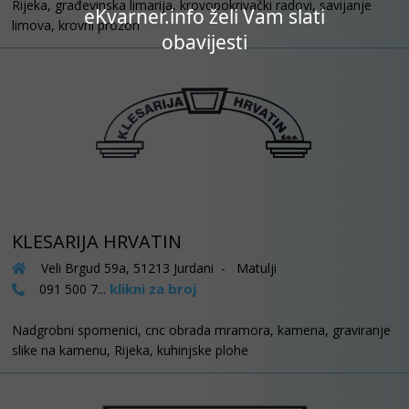
Rijeka, građevinska limarija, krovopokrivački radovi, savijanje
eKvarner.info želi Vam slati
limova, krovni prozori
obavijesti
KLESARIJA HRVATIN
Veli Brgud 59a, 51213 Jurdani - Matulji
klikni za broj
091 500 7...
Nadgrobni spomenici, cnc obrada mramora, kamena, graviranje
slike na kamenu, Rijeka, kuhinjske plohe