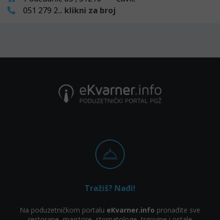
051 279 2...
klikni za broj
Tražiš? Nađi!
Na poduzetničkom portalu
eKvarner.info
pronađite sve
restorane, majstore, stomatologe, trgovine i ostale