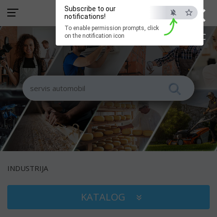
×
Subscribe to our
notifications!
To enable permission prompts, click
ESC
on the notification icon
INDUSTRIJA
KATALOG