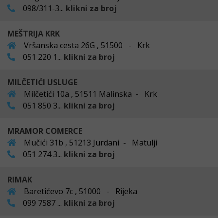
098/311-3...
klikni za broj
MEŠTRIJA KRK
Vršanska cesta 26G , 51500 - Krk
051 220 1...
klikni za broj
MILČETIĆI USLUGE
Milčetići 10a , 51511 Malinska - Krk
051 850 3...
klikni za broj
MRAMOR COMERCE
Mučići 31b , 51213 Jurdani - Matulji
051 274 3...
klikni za broj
RIMAK
Baretićevo 7c , 51000 - Rijeka
099 7587 ...
klikni za broj