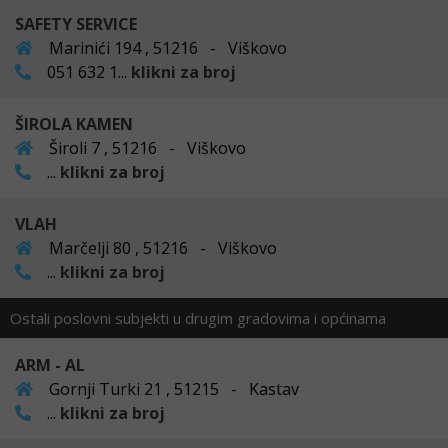
SAFETY SERVICE
Marinići 194 , 51216 - Viškovo
051 632 1...
klikni za broj
ŠIROLA KAMEN
Široli 7 , 51216 - Viškovo
...
klikni za broj
VLAH
Marčelji 80 , 51216 - Viškovo
...
klikni za broj
Ostali poslovni subjekti u drugim gradovima i općinama
ARM - AL
Gornji Turki 21 , 51215 - Kastav
...
klikni za broj