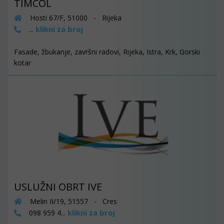
TIMCOL
Hosti 67/F, 51000 - Rijeka
klikni za broj
...
Fasade, žbukanje, završni radovi, Rijeka, Istra, Krk, Gorski
kotar
USLUŽNI OBRT IVE
Melin II/19, 51557 - Cres
klikni za broj
098 959 4...