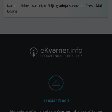
Kameni zidovi, kamini, roštilji, gradnja suhozida, Cres , Mali
Lošinj
Tražiš? Nađi!
Na poduzetničkom portalu
eKvarner.info
pronađite sve