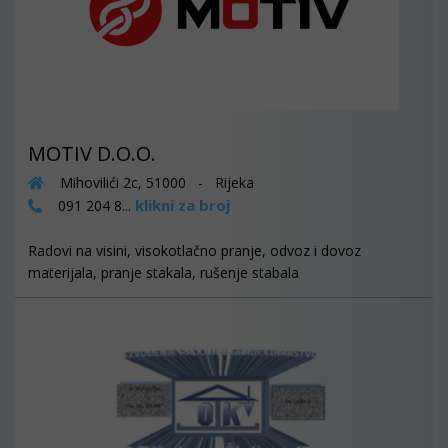
MOTIV D.O.O.
Mihovilići 2c, 51000 - Rijeka
klikni za broj
091 204 8...
Radovi na visini, visokotlačno pranje, odvoz i dovoz
materijala, pranje stakala, rušenje stabala