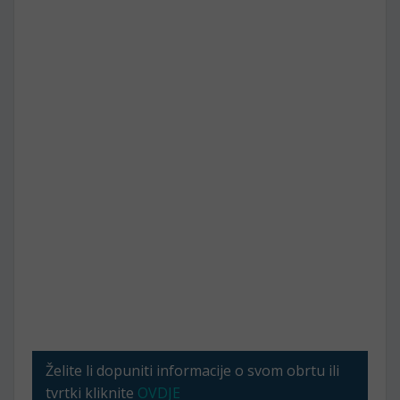
Želite li dopuniti informacije o svom obrtu ili
tvrtki kliknite
OVDJE