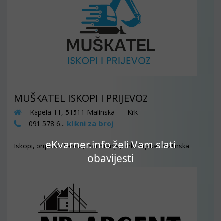
MUŠKATEL ISKOPI I PRIJEVOZ
Kapela 11, 51511 Malinska - Krk
klikni za broj
091 578 6...
eKvarner.info želi Vam slati
Iskopi, prijevoz tereta, malčiranje, Krk, Rijeka, Malinska
obavijesti