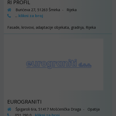
RI PROFIL
Burićeva 27, 51263 Šmirka - Rijeka
klikni za broj
...
Fasade, krovovi, adaptacije objekata, gradnja, Rijeka
EUROGRANITI
Špigaroli 6/a, 51417 Mošćenička Draga - Opatija
klikni za broj
051 290 0...