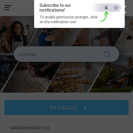
×
Subscribe to our
notifications!
To enable permission prompts, click
ESC
on the notification icon
KATALOG
GRAĐEVINARSTVO