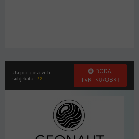
DODAJ
Ukupno poslovnih
subjekata:
22
TVRTKU/OBRT