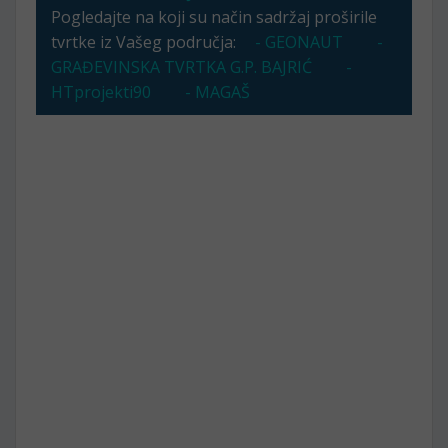
Pogledajte na koji su način sadržaj proširile
tvrtke iz Vašeg područja:
- GEONAUT
-
GRAĐEVINSKA TVRTKA G.P. BAJRIĆ
-
HTprojekti90
- MAGAŠ