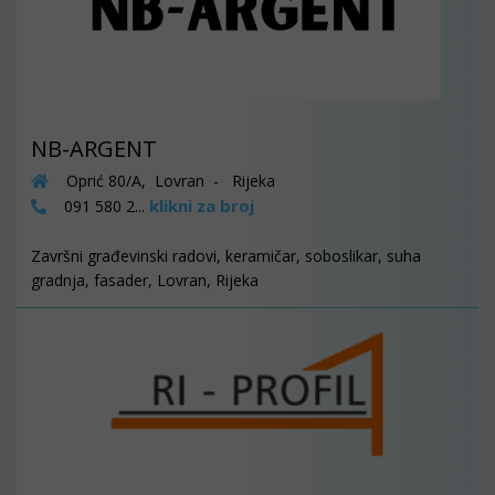
NB-ARGENT
Oprić 80/A, Lovran - Rijeka
klikni za broj
091 580 2...
Završni građevinski radovi, keramičar, soboslikar, suha
gradnja, fasader, Lovran, Rijeka