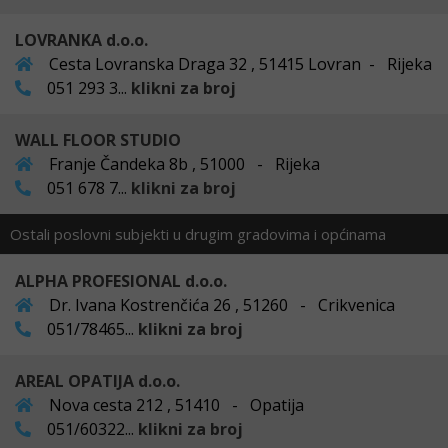
LOVRANKA d.o.o.
Cesta Lovranska Draga 32 , 51415 Lovran - Rijeka
051 293 3...
klikni za broj
WALL FLOOR STUDIO
Franje Čandeka 8b , 51000 - Rijeka
051 678 7...
klikni za broj
Ostali poslovni subjekti u drugim gradovima i općinama
ALPHA PROFESIONAL d.o.o.
Dr. Ivana Kostrenčića 26 , 51260 - Crikvenica
051/78465...
klikni za broj
AREAL OPATIJA d.o.o.
Nova cesta 212 , 51410 - Opatija
051/60322...
klikni za broj