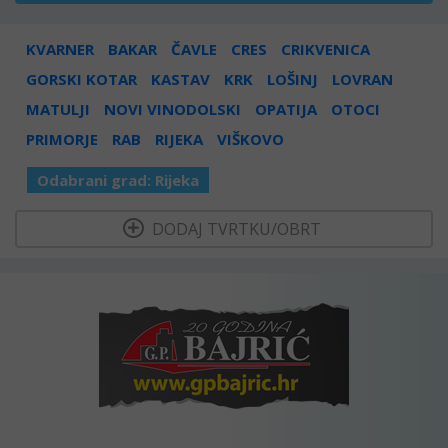
KVARNER
BAKAR
ČAVLE
CRES
CRIKVENICA
GORSKI KOTAR
KASTAV
KRK
LOŠINJ
LOVRAN
MATULJI
NOVI VINODOLSKI
OPATIJA
OTOCI
PRIMORJE
RAB
RIJEKA
VIŠKOVO
Odabrani grad:
Rijeka
  DODAJ TVRTKU/OBRT 