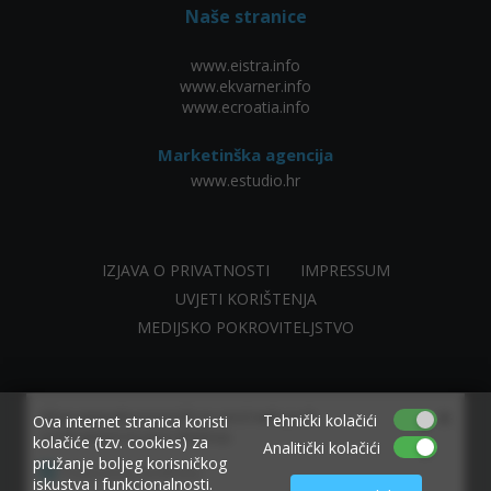
Naše stranice
www.eistra.info
www.ekvarner.info
www.ecroatia.info
Marketinška agencija
www.estudio.hr
IZJAVA O PRIVATNOSTI
IMPRESSUM
UVJETI KORIŠTENJA
MEDIJSKO POKROVITELJSTVO
×
Allow www.ekvarner.info to send web push
Tehnički kolačići
Ova internet stranica koristi
notifications to your desktop.
kolačiće (tzv. cookies) za
Analitički kolačići
pružanje boljeg korisničkog
Powered by SendPulse
iskustva i funkcionalnosti.