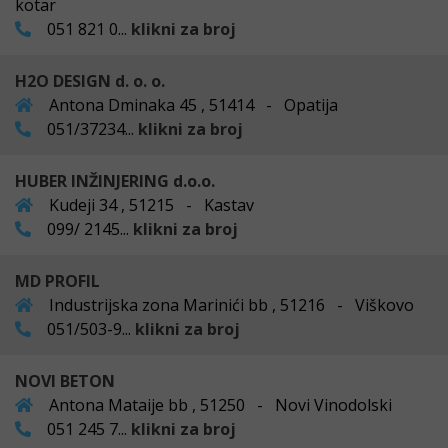
kotar
051 821 0...
klikni za broj
H2O DESIGN d. o. o.
Antona Dminaka 45 , 51414 - Opatija
051/37234...
klikni za broj
HUBER INŽINJERING d.o.o.
Kudeji 34 , 51215 - Kastav
099/ 2145...
klikni za broj
MD PROFIL
Industrijska zona Marinići bb , 51216 - Viškovo
051/503-9...
klikni za broj
NOVI BETON
Antona Mataije bb , 51250 - Novi Vinodolski
051 245 7...
klikni za broj