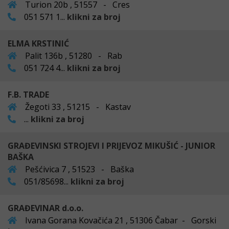
Turion 20b , 51557 - Cres
051 571 1...
klikni za broj
ELMA KRSTINIĆ
Palit 136b , 51280 - Rab
051 724 4...
klikni za broj
F.B. TRADE
Žegoti 33 , 51215 - Kastav
...
klikni za broj
GRAĐEVINSKI STROJEVI I PRIJEVOZ MIKUŠIĆ - JUNIOR
BAŠKA
Pešćivica 7 , 51523 - Baška
051/85698...
klikni za broj
GRAĐEVINAR d.o.o.
Ivana Gorana Kovačića 21 , 51306 Čabar - Gorski