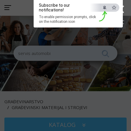
×
Subscribe to our
notifications!
To enable permission prompts, click
ESC
on the notification icon
GRAĐEVINARSTVO
GRAĐEVINSKI MATERIJAL I STROJEVI
KATALOG