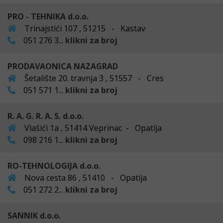
PRO - TEHNIKA d.o.o.
Trinajstići 107 , 51215 - Kastav
051 276 3...
klikni za broj
PRODAVAONICA NAZAGRAD
Šetalište 20. travnja 3 , 51557 - Cres
051 571 1...
klikni za broj
R. A. G. R. A. S. d.o.o.
Vlašići 1a , 51414 Veprinac - Opatija
098 216 1...
klikni za broj
RO-TEHNOLOGIJA d.o.o.
Nova cesta 86 , 51410 - Opatija
051 272 2...
klikni za broj
SANNIK d.o.o.