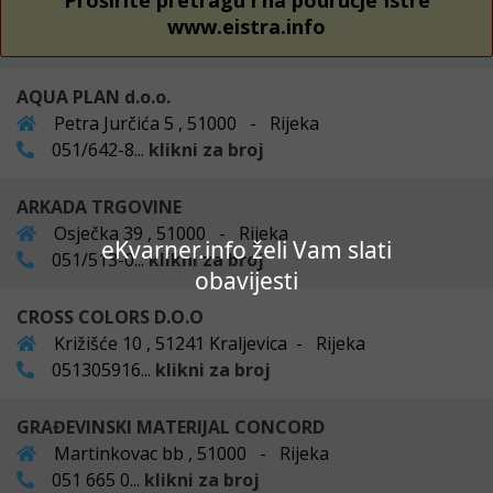
Proširite pretragu i na područje Istre
www.eistra.info
AQUA PLAN d.o.o.
Petra Jurčića 5 , 51000 - Rijeka
051/642-8...
klikni za broj
ARKADA TRGOVINE
Osječka 39 , 51000 - Rijeka
eKvarner.info želi Vam slati
051/513-0...
klikni za broj
obavijesti
CROSS COLORS D.O.O
Križišće 10 , 51241 Kraljevica - Rijeka
051305916...
klikni za broj
GRAĐEVINSKI MATERIJAL CONCORD
Martinkovac bb , 51000 - Rijeka
051 665 0...
klikni za broj