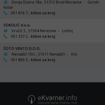
Donja Dobra 18a , 51312 Brod Moravice - Gorski
kotar
051 816 7...
klikni za broj
SOKOLIĆ d.o.o.
Vručić 5 , 51554 Nerezine - Lošinj
051 237 2...
klikni za broj
ŠOTO VENTO D.O.O.
Nenadići 10/c , 51511 Nenadići - Krk
051 869 3...
klikni za broj