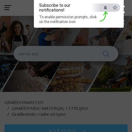
×
Subscribe to our
notifications!
To enable permission prompts, click
ESC
on the notification icon
GRAĐEVINARSTVO
GRAĐEVINSKI MATERIJAL I STROJEVI
Građevinski i radni strojevi
KATALOG