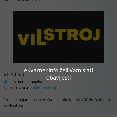
eKvarner.info želi Vam slati
VILSTROJ
obavijesti
, 51000 - Rijeka
klikni za broj
091 224 4...
Prodaja, najam i servis viličara, ekskluzivni HANGCHA zastupnik
za Hrvatsku