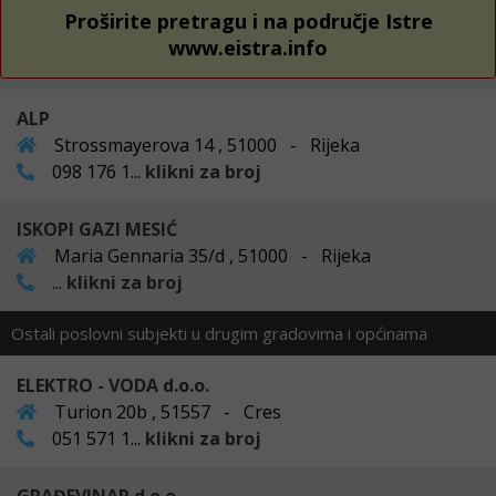
Proširite pretragu i na područje Istre
www.eistra.info
ALP
Strossmayerova 14 , 51000 - Rijeka
098 176 1...
klikni za broj
ISKOPI GAZI MESIĆ
Maria Gennaria 35/d , 51000 - Rijeka
...
klikni za broj
Ostali poslovni subjekti u drugim gradovima i općinama
ELEKTRO - VODA d.o.o.
Turion 20b , 51557 - Cres
051 571 1...
klikni za broj