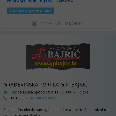
PRIMORJE
RAB
RIJEKA
VIŠKOVO
Odabrani grad:
Rijeka
  DODAJ TVRTKU/OBRT 
GRAĐEVINSKA TVRTKA G.P. BAJRIĆ
Josipa Lenca Spodolčeva 11, 51000 - Rijeka
klikni za broj
051 630 1...
Fasade, fasaderski radovi, fasader, krovopokrivač, hidroizolacije
ravnih krovova, Rijeka