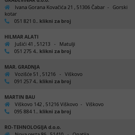
GRAĐEVINAR d.o.o.
Ivana Gorana Kovačića 21 , 51306 Čabar - Gorski
kotar
051 821 0...
klikni za broj
HILMAR ALATI
Jušići 41 , 51213 - Matulji
051 275 4...
klikni za broj
MAR. GRADNJA
Vozišće 51 , 51216 - Viškovo
091 257 4...
klikni za broj
MARTIN BAU
Viškovo 142 , 51216 Viškovo - Viškovo
095 884 1...
klikni za broj
RO-TEHNOLOGIJA d.o.o.
Nova cesta 86 , 51410 - Opatija