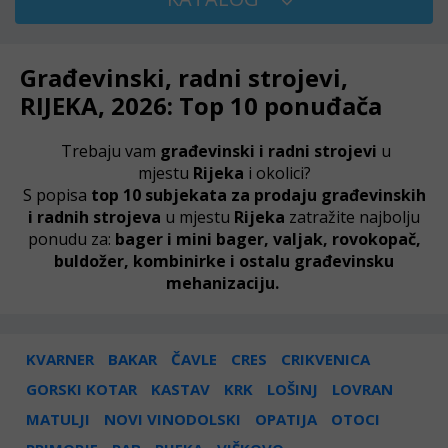
Građevinski, radni strojevi,
RIJEKA, 2026: Top 10 ponuđača
Trebaju vam
građevinski i radni strojevi
u
mjestu
Rijeka
i okolici?
S popisa
top 10 subjekata za prodaju građevinskih
i radnih strojeva
u mjestu
Rijeka
zatražite najbolju
ponudu za:
bager i mini bager, valjak, rovokopač,
buldožer, kombinirke i ostalu građevinsku
mehanizaciju.
KVARNER
BAKAR
ČAVLE
CRES
CRIKVENICA
GORSKI KOTAR
KASTAV
KRK
LOŠINJ
LOVRAN
MATULJI
NOVI VINODOLSKI
OPATIJA
OTOCI