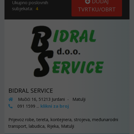
DODAJ
Ukupno poslovnih
subjekata:
4
TVRTKU/OBRT
BIDRAL SERVICE
Mučići 16, 51213 Jurdani - Matulji
klikni za broj
091 1599 ...
Prijevoz robe, tereta, kontejnera, strojeva, međunarodni
transport, labudica, Rijeka, Matulji