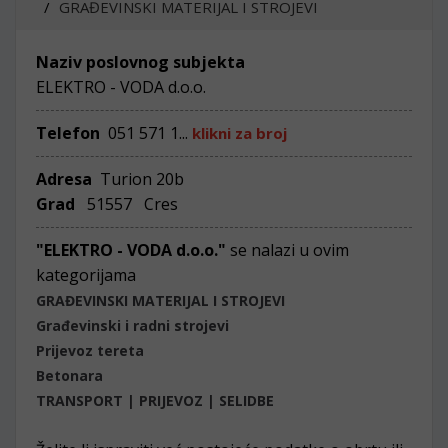
GRAĐEVINSKI MATERIJAL I STROJEVI
Naziv poslovnog subjekta
ELEKTRO - VODA d.o.o.
Telefon
051 571 1...
klikni za broj
Adresa
Turion 20b
Grad
51557 Cres
"ELEKTRO - VODA d.o.o."
se nalazi u ovim
kategorijama
GRAĐEVINSKI MATERIJAL I STROJEVI
Građevinski i radni strojevi
Prijevoz tereta
Betonara
TRANSPORT | PRIJEVOZ | SELIDBE