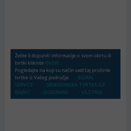
Želite li dopuniti informacije o svom obrtu ili
tvrtki kliknite
OVDJE
Pogledajte na koji su način sadržaj proširile
tvrtke iz Vašeg područja:
- BIDRAL
SERVICE
- GRAĐEVINSKA TVRTKA G.P.
BAJRIĆ
- QUADRANS
- VILSTROJ