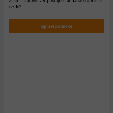
Želite li ispraviti već postojeće podatke o obrtu ili
tvrtki?
Ispravi podatke