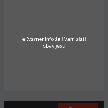
eKvarner.info želi Vam slati
obavijesti