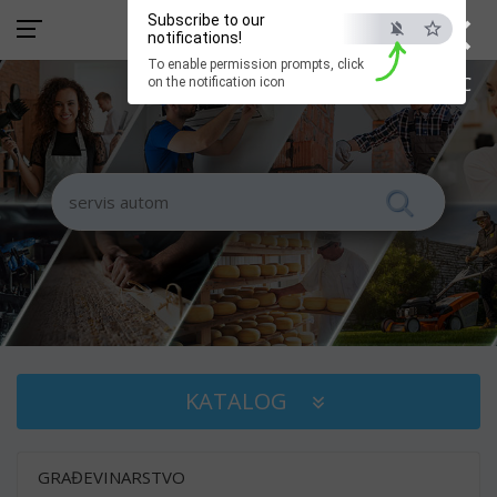
×
Subscribe to our
notifications!
To enable permission prompts, click
ESC
on the notification icon
KATALOG
GRAĐEVINARSTVO