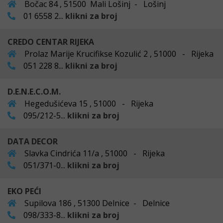
Bočac 84 , 51500 Mali Lošinj - Lošinj
01 6558 2...
klikni za broj
CREDO CENTAR RIJEKA
Prolaz Marije Krucifikse Kozulić 2 , 51000 - Rijeka
051 228 8...
klikni za broj
D.E.N.E.C.O.M.
Hegedušićeva 15 , 51000 - Rijeka
095/212-5...
klikni za broj
DATA DECOR
Slavka Cindrića 11/a , 51000 - Rijeka
051/371-0...
klikni za broj
EKO PEĆI
Supilova 186 , 51300 Delnice - Delnice
098/333-8...
klikni za broj