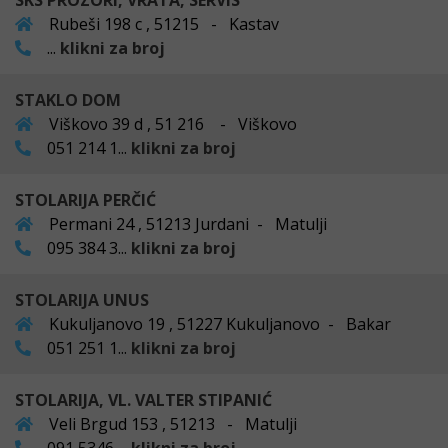
SKS PROZORI, VRATA, SERVIS
Rubeši 198 c , 51215 - Kastav
...
klikni za broj
STAKLO DOM
Viškovo 39 d , 51 216 - Viškovo
051 214 1...
klikni za broj
STOLARIJA PERČIĆ
Permani 24 , 51213 Jurdani - Matulji
095 384 3...
klikni za broj
STOLARIJA UNUS
Kukuljanovo 19 , 51227 Kukuljanovo - Bakar
051 251 1...
klikni za broj
STOLARIJA, VL. VALTER STIPANIĆ
Veli Brgud 153 , 51213 - Matulji