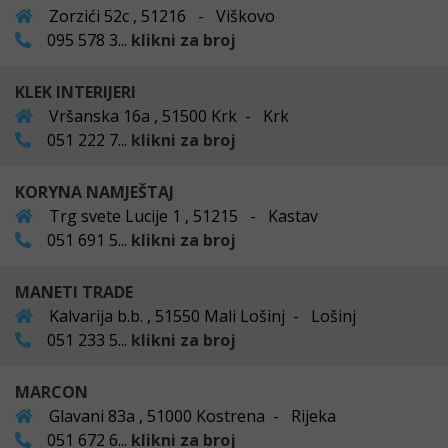
Zorzići 52c , 51216 - Viškovo
095 578 3...
klikni za broj
KLEK INTERIJERI
Vršanska 16a , 51500 Krk - Krk
051 222 7...
klikni za broj
KORYNA NAMJEŠTAJ
Trg svete Lucije 1 , 51215 - Kastav
051 691 5...
klikni za broj
MANETI TRADE
Kalvarija b.b. , 51550 Mali Lošinj - Lošinj
051 233 5...
klikni za broj
MARCON
Glavani 83a , 51000 Kostrena - Rijeka
051 672 6...
klikni za broj