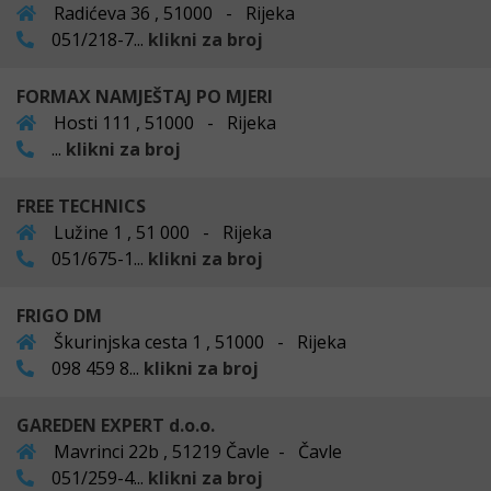
Radićeva 36 , 51000 - Rijeka
051/218-7...
klikni za broj
FORMAX NAMJEŠTAJ PO MJERI
Hosti 111 , 51000 - Rijeka
...
klikni za broj
FREE TECHNICS
Lužine 1 , 51 000 - Rijeka
051/675-1...
klikni za broj
FRIGO DM
Škurinjska cesta 1 , 51000 - Rijeka
098 459 8...
klikni za broj
GAREDEN EXPERT d.o.o.
Mavrinci 22b , 51219 Čavle - Čavle
051/259-4...
klikni za broj