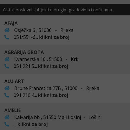
Ostali poslovni subjekti u drugim gradovima i općinama
AFAJA
Osječka 6 , 51000 - Rijeka
051/551-6...
klikni za broj
AGRARIJA GROTA
Kvarnerska 10 , 51500 - Krk
051 221 5...
klikni za broj
ALU ART
Brune Francetića 27B , 51000 - Rijeka
091 210 4...
klikni za broj
AMELIE
Kalvarija bb , 51550 Mali Lošinj - Lošinj
...
klikni za broj