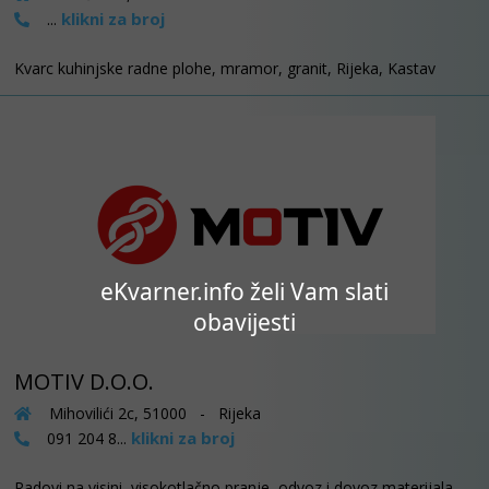
klikni za broj
...
Kvarc kuhinjske radne plohe, mramor, granit, Rijeka, Kastav
eKvarner.info želi Vam slati
obavijesti
MOTIV D.O.O.
Mihovilići 2c, 51000 - Rijeka
klikni za broj
091 204 8...
Radovi na visini, visokotlačno pranje, odvoz i dovoz materijala,