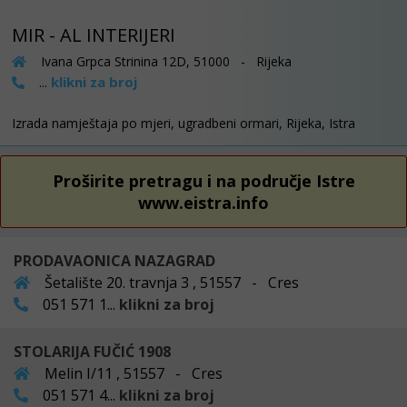
MIR - AL INTERIJERI
Ivana Grpca Strinina 12D, 51000 - Rijeka
klikni za broj
...
Izrada namještaja po mjeri, ugradbeni ormari, Rijeka, Istra
Proširite pretragu i na područje Istre
www.eistra.info
PRODAVAONICA NAZAGRAD
Šetalište 20. travnja 3 , 51557 - Cres
051 571 1...
klikni za broj
STOLARIJA FUČIĆ 1908
Melin I/11 , 51557 - Cres
051 571 4...
klikni za broj