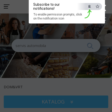
×
Subscribe to our
notifications!
To enable permission prompts, click
ESC
on the notification icon
DOM&VRT
KATALOG