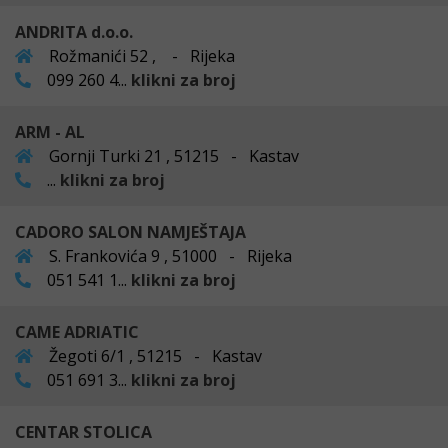
ANDRITA d.o.o.
Rožmanići 52 , - Rijeka
099 260 4...
klikni za broj
ARM - AL
Gornji Turki 21 , 51215 - Kastav
...
klikni za broj
CADORO SALON NAMJEŠTAJA
S. Frankovića 9 , 51000 - Rijeka
051 541 1...
klikni za broj
CAME ADRIATIC
Žegoti 6/1 , 51215 - Kastav
051 691 3...
klikni za broj
CENTAR STOLICA