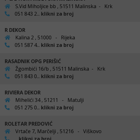
S.Vid Miholjice bb , 51511 Malinska - Krk
051 843 2...
klikni za broj
R DEKOR
Kalina 2 , 51000 - Rijeka
051 587 4...
klikni za broj
RASADNIK OPG PERIŠIĆ
Žgombići 16/b , 51511 Malinska - Krk
051 843 0...
klikni za broj
RIVIERA DEKOR
Mihelići 34 , 51211 - Matulji
051 275 0...
klikni za broj
ROLETAR PREDOVIĆ
Vrtače 7, Marčelji , 51216 - Viškovo
...
klikni za broj