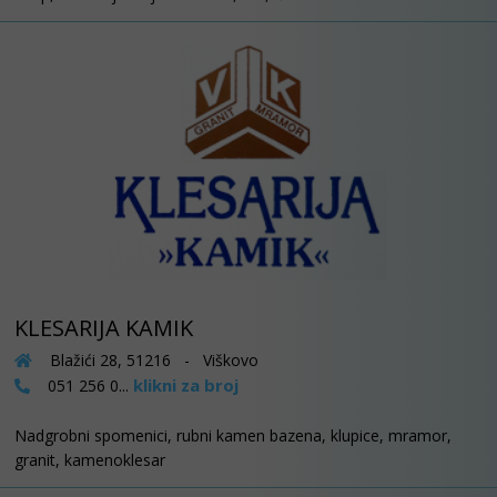
KLESARIJA KAMIK
Blažići 28, 51216 - Viškovo
klikni za broj
051 256 0...
Nadgrobni spomenici, rubni kamen bazena, klupice, mramor,
granit, kamenoklesar