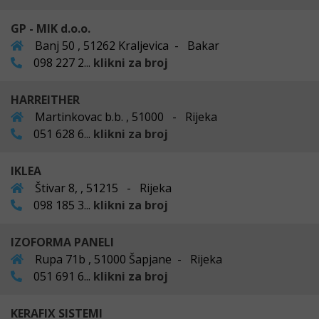
GP - MIK d.o.o.
Banj 50 , 51262 Kraljevica - Bakar
098 227 2...
klikni za broj
HARREITHER
Martinkovac b.b. , 51000 - Rijeka
051 628 6...
klikni za broj
IKLEA
Štivar 8, , 51215 - Rijeka
098 185 3...
klikni za broj
IZOFORMA PANELI
Rupa 71b , 51000 Šapjane - Rijeka
051 691 6...
klikni za broj
KERAFIX SISTEMI