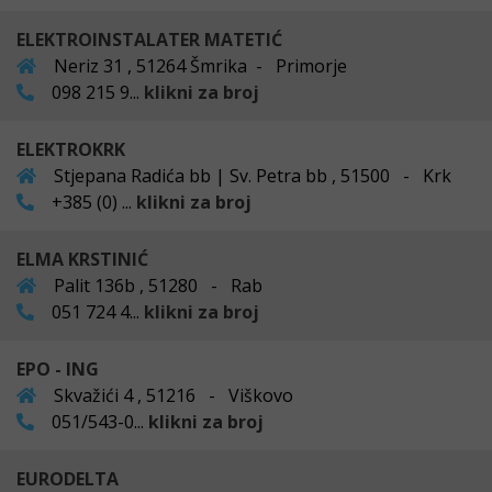
ELEKTROINSTALATER MATETIĆ
Neriz 31 , 51264 Šmrika - Primorje
098 215 9...
klikni za broj
ELEKTROKRK
Stjepana Radića bb | Sv. Petra bb , 51500 - Krk
+385 (0) ...
klikni za broj
ELMA KRSTINIĆ
Palit 136b , 51280 - Rab
051 724 4...
klikni za broj
EPO - ING
Skvažići 4 , 51216 - Viškovo
051/543-0...
klikni za broj
EURODELTA