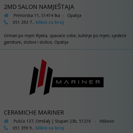
2MD SALON NAMJEŠTAJA
Primorska 11, 51414 Ika - Opatija
klikni za broj
051 293 7...
Ormari po mjeri Rijeka, spavaće sobe, kuhinje po mjeri, sjedeće
garniture, stolovi i stolice, Opatija
CERAMICHE MARINER
Pušća 137, Omišalj | Stupari 23b, 51216 - Viškovo
klikni za broj
051 359 9...