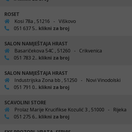
ROSET
Kosi 78a , 51216 - Viškovo
051 637 5...
klikni za broj
SALON NAMJEŠTAJA HRAST
Basaričekova 54C , 51260 - Crikvenica
051 783 2...
klikni za broj
SALON NAMJEŠTAJA HRAST
Industrijska Zona bb , 51250 - Novi Vinodolski
051 791 0...
klikni za broj
SCAVOLINI STORE
Prolaz Marije Krucifikse Kozulić 3 , 51000 - Rijeka
051 275 6...
klikni za broj