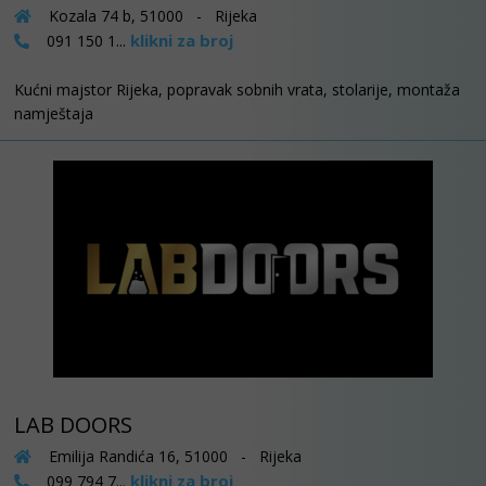
Kozala 74 b, 51000 - Rijeka
klikni za broj
091 150 1...
Kućni majstor Rijeka, popravak sobnih vrata, stolarije, montaža
namještaja
LAB DOORS
Emilija Randića 16, 51000 - Rijeka
klikni za broj
099 794 7...