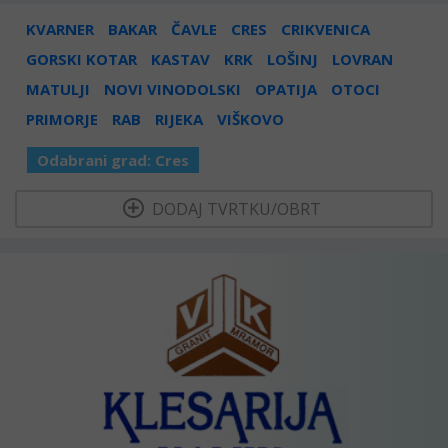
KVARNER
BAKAR
ČAVLE
CRES
CRIKVENICA
GORSKI KOTAR
KASTAV
KRK
LOŠINJ
LOVRAN
MATULJI
NOVI VINODOLSKI
OPATIJA
OTOCI
PRIMORJE
RAB
RIJEKA
VIŠKOVO
Odabrani grad:
Cres
  DODAJ TVRTKU/OBRT 