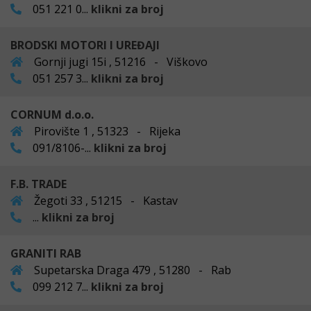
051 221 0...
klikni za broj
BRODSKI MOTORI I UREĐAJI
Gornji jugi 15i , 51216 - Viškovo
051 257 3...
klikni za broj
CORNUM d.o.o.
Pirovište 1 , 51323 - Rijeka
091/8106-...
klikni za broj
F.B. TRADE
Žegoti 33 , 51215 - Kastav
...
klikni za broj
GRANITI RAB
Supetarska Draga 479 , 51280 - Rab
099 212 7...
klikni za broj