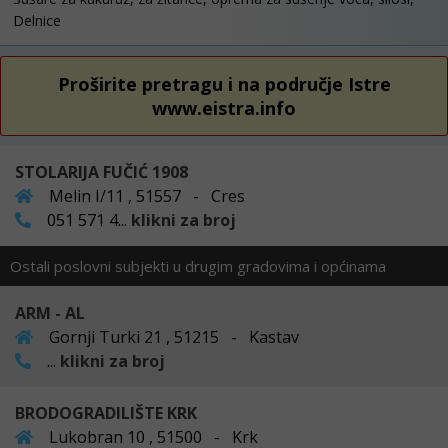
Delnice
Proširite pretragu i na područje Istre
www.eistra.info
STOLARIJA FUČIĆ 1908
Melin I/11 , 51557 - Cres
051 571 4...
klikni za broj
Ostali poslovni subjekti u drugim gradovima i općinama
ARM - AL
Gornji Turki 21 , 51215 - Kastav
...
klikni za broj
BRODOGRADILIŠTE KRK
Lukobran 10 , 51500 - Krk