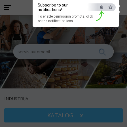
×
Subscribe to our
notifications!
To enable permission prompts, click
ESC
on the notification icon
INDUSTRIJA
KATALOG