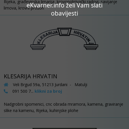
Rijeka, građevinska limarija, krovopokrivački radovi, savijanje
eKvarner.info želi Vam slati
limova, krovni prozori
obavijesti
KLESARIJA HRVATIN
Veli Brgud 59a, 51213 Jurdani - Matulji
klikni za broj
091 500 7...
Nadgrobni spomenici, cnc obrada mramora, kamena, graviranje
slike na kamenu, Rijeka, kuhinjske plohe