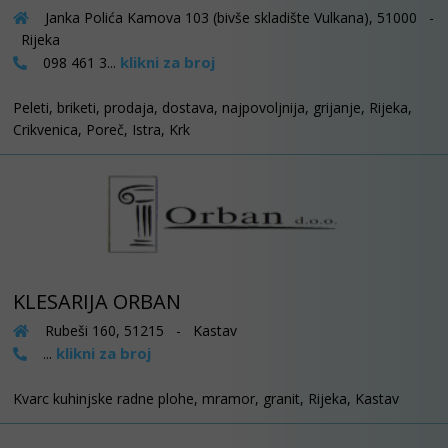
Janka Polića Kamova 103 (bivše skladište Vulkana), 51000 -
Rijeka
klikni za broj
098 461 3...
Peleti, briketi, prodaja, dostava, najpovoljnija, grijanje, Rijeka,
Crikvenica, Poreč, Istra, Krk
KLESARIJA ORBAN
Rubeši 160, 51215 - Kastav
klikni za broj
...
Kvarc kuhinjske radne plohe, mramor, granit, Rijeka, Kastav