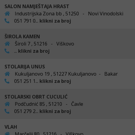
SALON NAMJEŠTAJA HRAST
Industrijska Zona bb , 51250 - Novi Vinodolski
051 791 0...
klikni za broj
ŠIROLA KAMEN
Široli 7 , 51216 - Viškovo
...
klikni za broj
STOLARIJA UNUS
Kukuljanovo 19 , 51227 Kukuljanovo - Bakar
051 251 1...
klikni za broj
STOLARSKI OBRT CUCULIĆ
Podčudnić 85 , 51210 - Čavle
051 279 2...
klikni za broj
VLAH
Marčelji 80 , 51216 - Viškovo