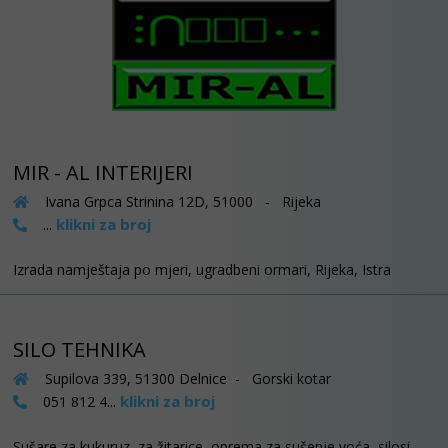
MIR - AL INTERIJERI
Ivana Grpca Strinina 12D, 51000 - Rijeka
klikni za broj
...
Izrada namještaja po mjeri, ugradbeni ormari, Rijeka, Istra
SILO TEHNIKA
Supilova 339, 51300 Delnice - Gorski kotar
klikni za broj
051 812 4...
Sušare za kukuruz, za žitarice, oprema za sušenje voća, silosi,