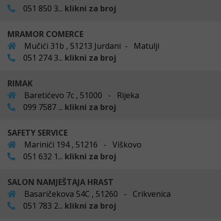
051 850 3...
klikni za broj
MRAMOR COMERCE
Mučići 31b , 51213 Jurdani - Matulji
051 274 3...
klikni za broj
RIMAK
Baretićevo 7c , 51000 - Rijeka
099 7587 ...
klikni za broj
SAFETY SERVICE
Marinići 194 , 51216 - Viškovo
051 632 1...
klikni za broj
SALON NAMJEŠTAJA HRAST
Basaričekova 54C , 51260 - Crikvenica
051 783 2...
klikni za broj