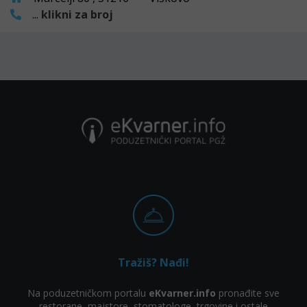
...
klikni za broj
Tražiš? Nađi!
Na poduzetničkom portalu
eKvarner.info
pronađite sve
restorane, majstore, stomatologe, trgovine i ostale