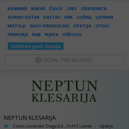
KVARNER
BAKAR
ČAVLE
CRES
CRIKVENICA
GORSKI KOTAR
KASTAV
KRK
LOŠINJ
LOVRAN
MATULJI
NOVI VINODOLSKI
OPATIJA
OTOCI
PRIMORJE
RAB
RIJEKA
VIŠKOVO
Odabrani grad:
Opatija
  DODAJ TVRTKU/OBRT 
NEPTUN KLESARIJA
Cesta Lovranska Draga b.b., 51415 Lovran - Opatija