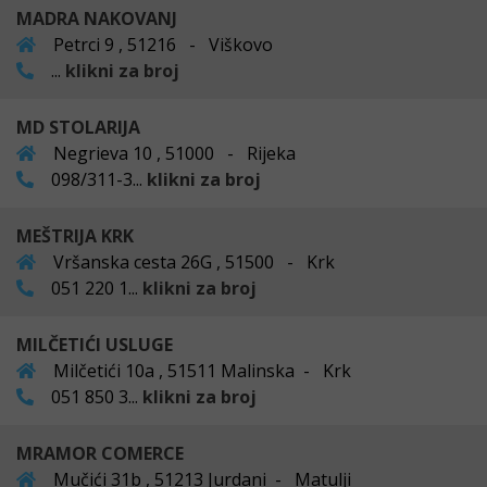
MADRA NAKOVANJ
Petrci 9 , 51216 - Viškovo
...
klikni za broj
MD STOLARIJA
Negrieva 10 , 51000 - Rijeka
098/311-3...
klikni za broj
MEŠTRIJA KRK
Vršanska cesta 26G , 51500 - Krk
051 220 1...
klikni za broj
MILČETIĆI USLUGE
Milčetići 10a , 51511 Malinska - Krk
051 850 3...
klikni za broj
MRAMOR COMERCE
Mučići 31b , 51213 Jurdani - Matulji