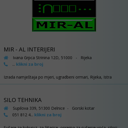
MIR - AL INTERIJERI
Ivana Grpca Strinina 12D, 51000 - Rijeka
klikni za broj
...
Izrada namještaja po mjeri, ugradbeni ormari, Rijeka, Istra
SILO TEHNIKA
Supilova 339, 51300 Delnice - Gorski kotar
klikni za broj
051 812 4...
Sušare za kukuruz, za žitarice, oprema za sušenje voća, silosi,