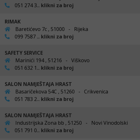
051 274 3...
klikni za broj
RIMAK
Baretićevo 7c , 51000 - Rijeka
099 7587 ...
klikni za broj
SAFETY SERVICE
Marinići 194 , 51216 - Viškovo
051 632 1...
klikni za broj
SALON NAMJEŠTAJA HRAST
Basaričekova 54C , 51260 - Crikvenica
051 783 2...
klikni za broj
SALON NAMJEŠTAJA HRAST
Industrijska Zona bb , 51250 - Novi Vinodolski
051 791 0...
klikni za broj