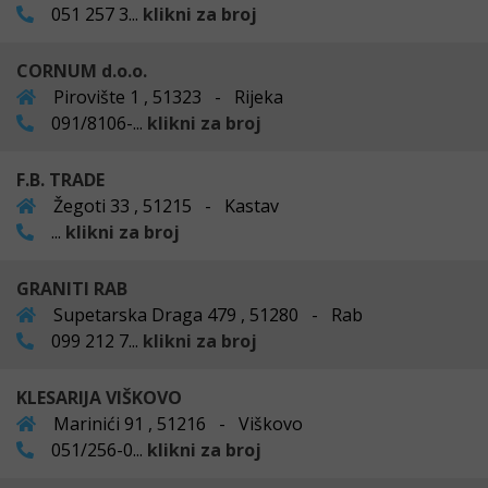
051 257 3...
klikni za broj
CORNUM d.o.o.
Pirovište 1 , 51323 - Rijeka
091/8106-...
klikni za broj
F.B. TRADE
Žegoti 33 , 51215 - Kastav
...
klikni za broj
GRANITI RAB
Supetarska Draga 479 , 51280 - Rab
099 212 7...
klikni za broj
KLESARIJA VIŠKOVO
Marinići 91 , 51216 - Viškovo
051/256-0...
klikni za broj