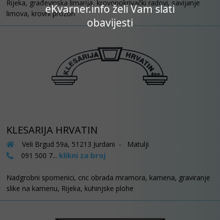
Rijeka, građevinska limarija, krovopokrivački radovi, savijanje
eKvarner.info želi Vam slati
limova, krovni prozori
obavijesti
KLESARIJA HRVATIN
Veli Brgud 59a, 51213 Jurdani - Matulji
klikni za broj
091 500 7...
Nadgrobni spomenici, cnc obrada mramora, kamena, graviranje
slike na kamenu, Rijeka, kuhinjske plohe