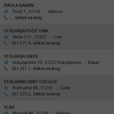
ŠIROLA KAMEN
Široli 7 , 51216 - Viškovo
...
klikni za broj
STOLARIJA FUČIĆ 1908
Melin I/11 , 51557 - Cres
051 571 4...
klikni za broj
STOLARIJA UNUS
Kukuljanovo 19 , 51227 Kukuljanovo - Bakar
051 251 1...
klikni za broj
STOLARSKI OBRT CUCULIĆ
Podčudnić 85 , 51210 - Čavle
051 279 2...
klikni za broj
VLAH
Marčelji 80 , 51216 - Viškovo