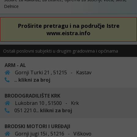
Delnice
Proširite pretragu i na područje Istre
www.eistra.info
Ostali poslovni subjekti u drugim gradovima i općinama
ARM - AL
Gornji Turki 21 , 51215 - Kastav
...
klikni za broj
BRODOGRADILIŠTE KRK
Lukobran 10 , 51500 - Krk
051 221 0...
klikni za broj
BRODSKI MOTORI I UREĐAJI
Gornji jugi 15i , 51216 - Viškovo