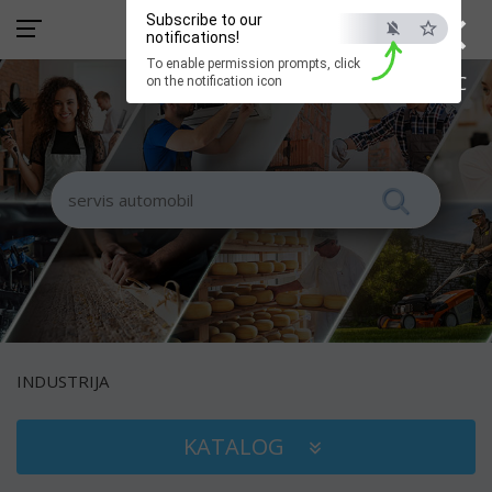
×
Subscribe to our
notifications!
To enable permission prompts, click
ESC
on the notification icon
INDUSTRIJA
KATALOG