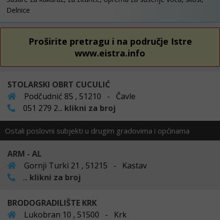
Delnice
Proširite pretragu i na područje Istre
www.eistra.info
STOLARSKI OBRT CUCULIĆ
Podčudnić 85 , 51210 - Čavle
051 279 2...
klikni za broj
Ostali poslovni subjekti u drugim gradovima i općinama
ARM - AL
Gornji Turki 21 , 51215 - Kastav
...
klikni za broj
BRODOGRADILIŠTE KRK
Lukobran 10 , 51500 - Krk