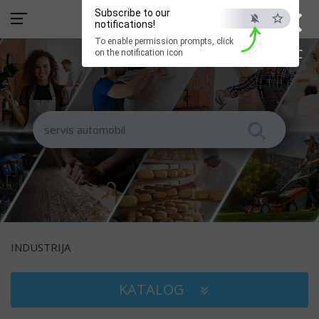
×
Subscribe to our
notifications!
To enable permission prompts, click
ESC
on the notification icon
INDUSTRIJA
KATALOG