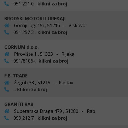
051 221 0...
klikni za broj
BRODSKI MOTORI I UREĐAJI
Gornji jugi 15i , 51216 - Viškovo
051 257 3...
klikni za broj
CORNUM d.o.o.
Pirovište 1 , 51323 - Rijeka
091/8106-...
klikni za broj
F.B. TRADE
Žegoti 33 , 51215 - Kastav
...
klikni za broj
GRANITI RAB
Supetarska Draga 479 , 51280 - Rab
099 212 7...
klikni za broj