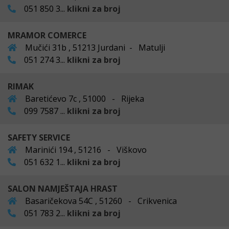
051 850 3...
klikni za broj
MRAMOR COMERCE
Mučići 31b , 51213 Jurdani - Matulji
051 274 3...
klikni za broj
RIMAK
Baretićevo 7c , 51000 - Rijeka
099 7587 ...
klikni za broj
SAFETY SERVICE
Marinići 194 , 51216 - Viškovo
051 632 1...
klikni za broj
SALON NAMJEŠTAJA HRAST
Basaričekova 54C , 51260 - Crikvenica
051 783 2...
klikni za broj