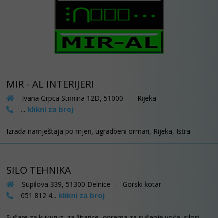
MIR - AL INTERIJERI
Ivana Grpca Strinina 12D, 51000 - Rijeka
klikni za broj
...
Izrada namještaja po mjeri, ugradbeni ormari, Rijeka, Istra
SILO TEHNIKA
Supilova 339, 51300 Delnice - Gorski kotar
klikni za broj
051 812 4...
Sušare za kukuruz, za žitarice, oprema za sušenje voća, silosi,