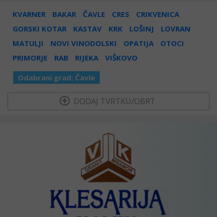
KVARNER
BAKAR
ČAVLE
CRES
CRIKVENICA
GORSKI KOTAR
KASTAV
KRK
LOŠINJ
LOVRAN
MATULJI
NOVI VINODOLSKI
OPATIJA
OTOCI
PRIMORJE
RAB
RIJEKA
VIŠKOVO
Odabrani grad:
Čavle
  DODAJ TVRTKU/OBRT 