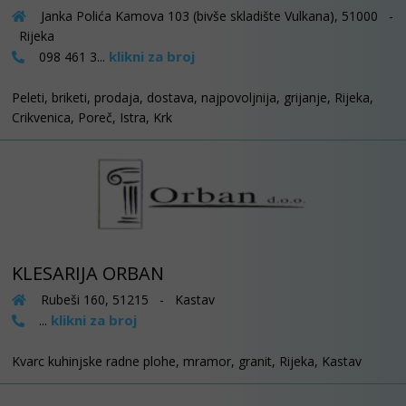
Janka Polića Kamova 103 (bivše skladište Vulkana), 51000 -
Rijeka
klikni za broj
098 461 3...
Peleti, briketi, prodaja, dostava, najpovoljnija, grijanje, Rijeka,
Crikvenica, Poreč, Istra, Krk
KLESARIJA ORBAN
Rubeši 160, 51215 - Kastav
klikni za broj
...
Kvarc kuhinjske radne plohe, mramor, granit, Rijeka, Kastav