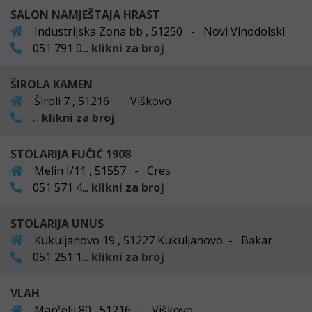
SALON NAMJEŠTAJA HRAST
Industrijska Zona bb , 51250 - Novi Vinodolski
051 791 0...
klikni za broj
ŠIROLA KAMEN
Široli 7 , 51216 - Viškovo
...
klikni za broj
STOLARIJA FUČIĆ 1908
Melin I/11 , 51557 - Cres
051 571 4...
klikni za broj
STOLARIJA UNUS
Kukuljanovo 19 , 51227 Kukuljanovo - Bakar
051 251 1...
klikni za broj
VLAH
Marčelji 80 , 51216 - Viškovo