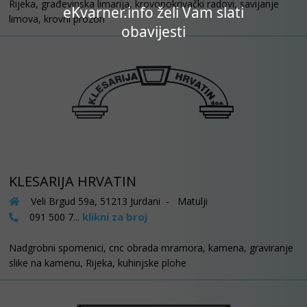
Rijeka, građevinska limarija, krovopokrivački radovi, savijanje
eKvarner.info želi Vam slati
limova, krovni prozori
obavijesti
KLESARIJA HRVATIN
Veli Brgud 59a, 51213 Jurdani - Matulji
klikni za broj
091 500 7...
Nadgrobni spomenici, cnc obrada mramora, kamena, graviranje
slike na kamenu, Rijeka, kuhinjske plohe