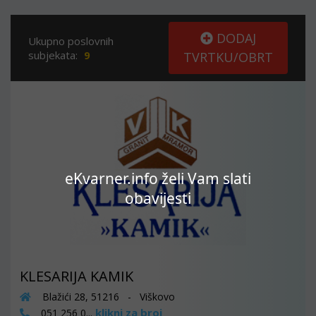
DODAJ
Ukupno poslovnih
subjekata:
9
TVRTKU/OBRT
eKvarner.info želi Vam slati
obavijesti
KLESARIJA KAMIK
Blažići 28, 51216 - Viškovo
klikni za broj
051 256 0...