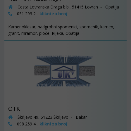
Cesta Lovranska Draga b.b., 51415 Lovran - Opatija
klikni za broj
051 293 2...
Kamenoklesar, nadgrobni spomenici, spomenik, kamen,
granit, mramor, ploče, Rijeka, Opatija
OTK
Škrljevo 49, 51223 Škrljevo - Bakar
klikni za broj
098 259 4...