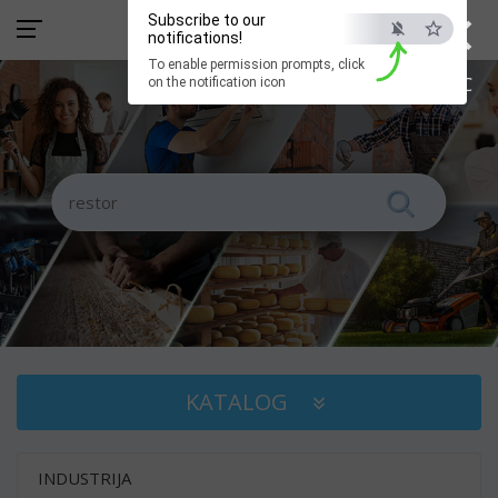
×
Subscribe to our
notifications!
To enable permission prompts, click
ESC
on the notification icon
KATALOG
INDUSTRIJA