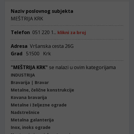
Naziv poslovnog subjekta
MEŠTRIJA KRK
Telefon
051 220 1...
klikni za broj
Adresa
Vršanska cesta 26G
Grad
51500 Krk
"MEŠTRIJA KRK"
se nalazi u ovim kategorijama
INDUSTRIJA
Bravarija | Bravar
Metalne, čelične konstrukcije
Kovana bravarija
Metalne i željezne ograde
Nadstrešnice
Metalna galanterija
Inox, inoks ograde