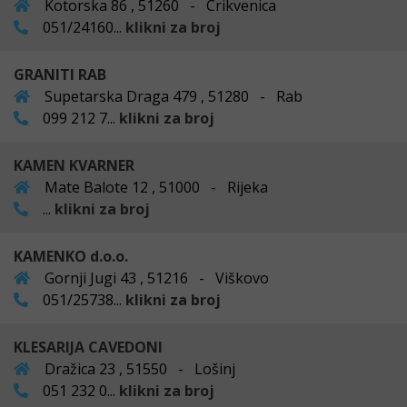
Kotorska 86 , 51260 - Crikvenica
051/24160...
klikni za broj
GRANITI RAB
Supetarska Draga 479 , 51280 - Rab
099 212 7...
klikni za broj
KAMEN KVARNER
Mate Balote 12 , 51000 - Rijeka
...
klikni za broj
KAMENKO d.o.o.
Gornji Jugi 43 , 51216 - Viškovo
051/25738...
klikni za broj
KLESARIJA CAVEDONI
Dražica 23 , 51550 - Lošinj
051 232 0...
klikni za broj