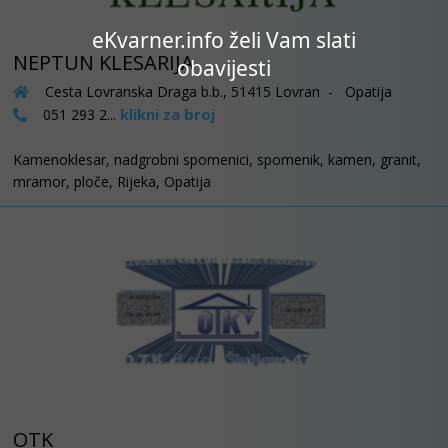
eKvarner.info želi Vam slati
NEPTUN KLESARIJA
obavijesti
Cesta Lovranska Draga b.b., 51415 Lovran - Opatija
klikni za broj
051 293 2...
Kamenoklesar, nadgrobni spomenici, spomenik, kamen, granit,
mramor, ploče, Rijeka, Opatija
OTK