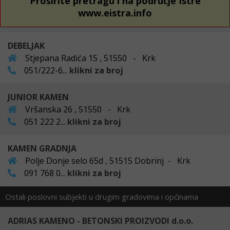
Proširite pretragu i na područje Istre
www.eistra.info
DEBELJAK
Stjepana Radića 15 , 51550 - Krk
051/222-6...
klikni za broj
JUNIOR KAMEN
Vršanska 26 , 51550 - Krk
051 222 2...
klikni za broj
KAMEN GRADNJA
Polje Donje selo 65d , 51515 Dobrinj - Krk
091 768 0...
klikni za broj
Ostali poslovni subjekti u drugim gradovima i općinama
ADRIAS KAMENO - BETONSKI PROIZVODI d.o.o.