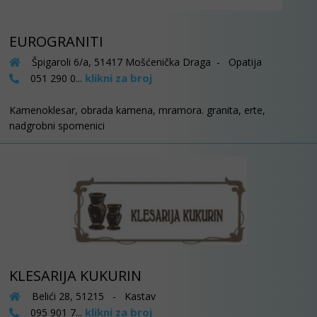
EUROGRANITI
Špigaroli 6/a, 51417 Mošćenička Draga - Opatija
klikni za broj
051 290 0...
Kamenoklesar, obrada kamena, mramora. granita, erte,
nadgrobni spomenici
KLESARIJA KUKURIN
Belići 28, 51215 - Kastav
klikni za broj
095 901 7...