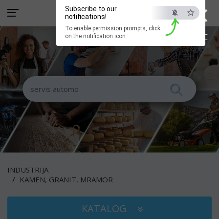
×
Subscribe to our
notifications!
To enable permission prompts, click
ESC
on the notification icon
INDUSTRIJA
KAMEN, GRANIT, MRAMOR
KATALOG