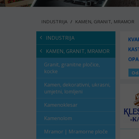
INDUSTRIJA
KAMEN, GRANIT, MRAMOR
INDUSTRIJA
KVA
KAS
KAMEN, GRANIT, MRAMOR
OPA
Granit, granitne pločice,
kocke
Od
Kamen, dekorativni, ukrasni,
umjetni, lomljeni
Kamenoklesar
Kamenolom
Mramor | Mramorne ploče