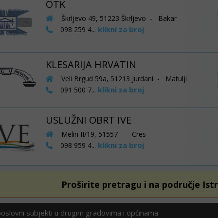
OTK
Škrljevo 49, 51223 Škrljevo - Bakar
klikni za broj
098 259 4...
KLESARIJA HRVATIN
Veli Brgud 59a, 51213 Jurdani - Matulji
klikni za broj
091 500 7...
USLUŽNI OBRT IVE
Melin II/19, 51557 - Cres
klikni za broj
098 959 4...
Proširite pretragu i na područje Ist
poslovni subjekti u drugim gradovima i općinama