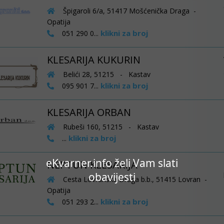
Špigaroli 6/a, 51417 Mošćenička Draga -
Opatija
klikni za broj
051 290 0...
KLESARIJA KUKURIN
Belići 28, 51215 - Kastav
klikni za broj
095 901 7...
KLESARIJA ORBAN
Rubeši 160, 51215 - Kastav
klikni za broj
...
eKvarner.info želi Vam slati
NEPTUN KLESARIJA
obavijesti
Cesta Lovranska Draga b.b., 51415 Lovran -
Opatija
klikni za broj
051 293 2...