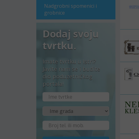
Nadgrobni spomenici i
grobnice
Dodaj svoju
tvrtku.
Imate tvrtku u Istri?
Javite nam se i budite
dio poduzetničkog
portala!