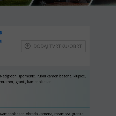
R
KI
DODAJ TVRTKU/OBRT
Nadgrobni spomenici, rubni kamen bazena, klupice,
mramor, granit, kamenoklesar
Kamenoklesar, obrada kamena, mramora. granita,