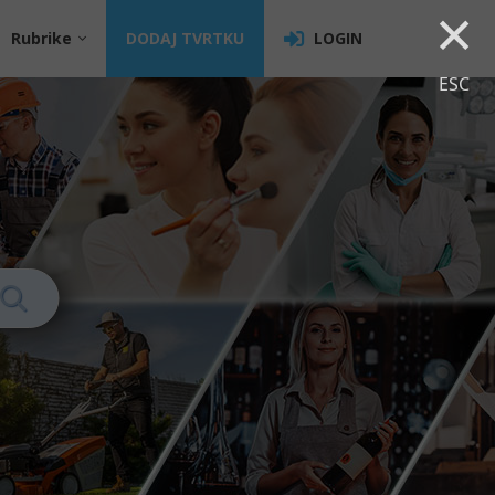
×
Rubrike
DODAJ TVRTKU
LOGIN
ESC