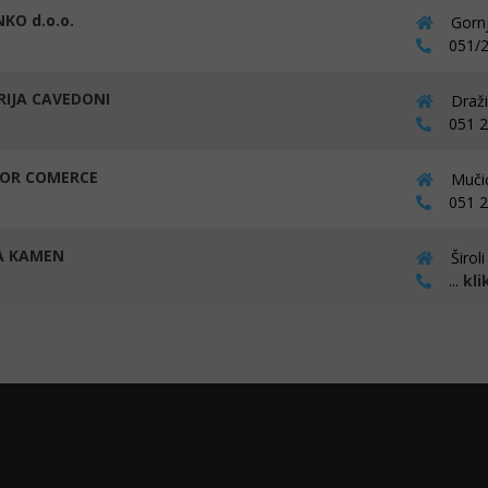
KO d.o.o.
Gornj
051/2
RIJA CAVEDONI
Draži
051 23
OR COMERCE
Mučić
051 27
A KAMEN
Širol
...
kli