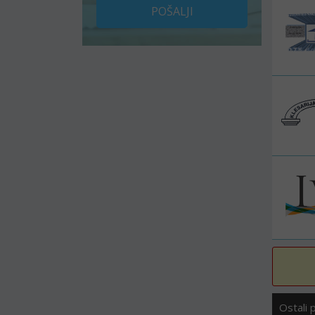
POŠALJI
Ostali 