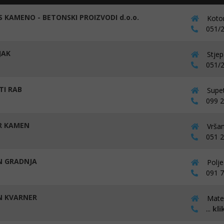
S KAMENO - BETONSKI PROIZVODI d.o.o.
Kotor
051/2
JAK
Stjep
051/2
TI RAB
Supet
099 21
R KAMEN
Vršan
051 22
N GRADNJA
Polje
091 76
N KVARNER
Mate 
...
kli