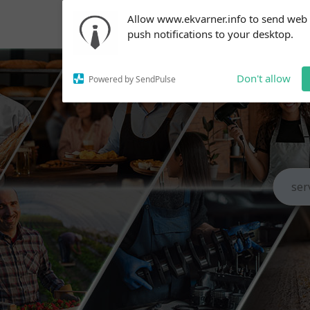
Subscribe to our
Allow www.ekvarner.info to send web
notifications!
push notifications to your desktop.
To enable permission prompts, click
on the notification icon
Don't allow
Powered by SendPulse