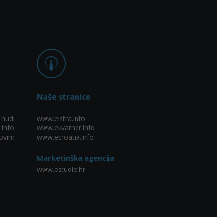
Naše stranice
 nudi
www.eistra.info
.info,
www.ekvarner.info
ovim
www.ecroatia.info
Marketinška agencija
www.estudio.hr