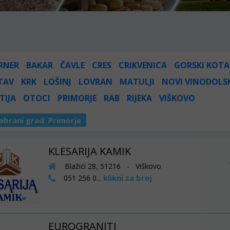
RNER
BAKAR
ČAVLE
CRES
CRIKVENICA
GORSKI KOTA
TAV
KRK
LOŠINJ
LOVRAN
MATULJI
NOVI VINODOLS
TIJA
OTOCI
PRIMORJE
RAB
RIJEKA
VIŠKOVO
abrani grad:
Primorje
KLESARIJA KAMIK
Blažići 28, 51216 - Viškovo
klikni za broj
051 256 0...
EUROGRANITI