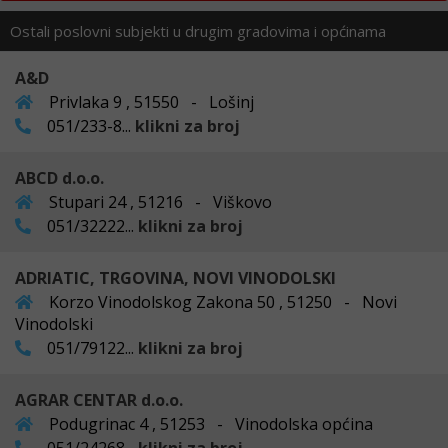
Ostali poslovni subjekti u drugim gradovima i općinama
A&D
Privlaka 9 , 51550 - Lošinj
051/233-8...
klikni za broj
ABCD d.o.o.
Stupari 24 , 51216 - Viškovo
051/32222...
klikni za broj
ADRIATIC, TRGOVINA, NOVI VINODOLSKI
Korzo Vinodolskog Zakona 50 , 51250 - Novi
Vinodolski
051/79122...
klikni za broj
AGRAR CENTAR d.o.o.
Podugrinac 4 , 51253 - Vinodolska općina