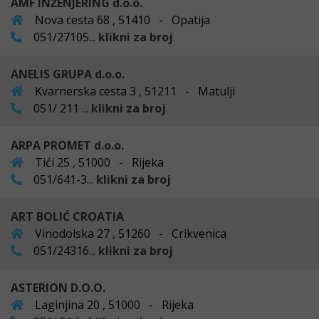
AMF INŽENJERING d.o.o.
Nova cesta 68 , 51410 - Opatija
051/27105...
klikni za broj
ANELIS GRUPA d.o.o.
Kvarnerska cesta 3 , 51211 - Matulji
051/ 211 ...
klikni za broj
ARPA PROMET d.o.o.
Tići 25 , 51000 - Rijeka
051/641-3...
klikni za broj
ART BOLIĆ CROATIA
Vinodolska 27 , 51260 - Crikvenica
051/24316...
klikni za broj
ASTERION D.O.O.
Laginjina 20 , 51000 - Rijeka