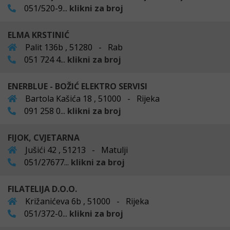
051/520-9...
klikni za broj
ELMA KRSTINIĆ
Palit 136b , 51280 - Rab
051 724 4...
klikni za broj
ENERBLUE - BOŽIĆ ELEKTRO SERVISI
Bartola Kašića 18 , 51000 - Rijeka
091 258 0...
klikni za broj
FIJOK, CVJETARNA
Jušići 42 , 51213 - Matulji
051/27677...
klikni za broj
FILATELIJA D.O.O.
Križanićeva 6b , 51000 - Rijeka
051/372-0...
klikni za broj