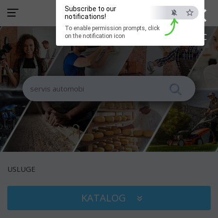
×
Subscribe to our
notifications!
To enable permission prompts, click
ESC
on the notification icon
USLUGE
KATALOG