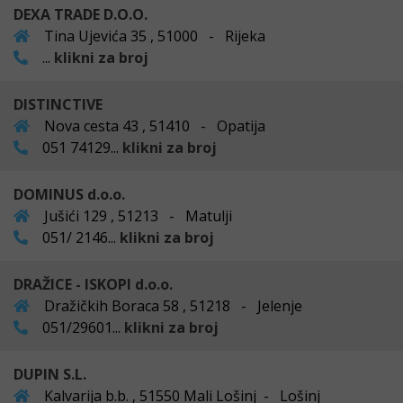
DEXA TRADE D.O.O.
Tina Ujevića 35 , 51000 - Rijeka
...
klikni za broj
DISTINCTIVE
Nova cesta 43 , 51410 - Opatija
051 74129...
klikni za broj
DOMINUS d.o.o.
Jušići 129 , 51213 - Matulji
051/ 2146...
klikni za broj
DRAŽICE - ISKOPI d.o.o.
Dražičkih Boraca 58 , 51218 - Jelenje
051/29601...
klikni za broj
DUPIN S.L.
Kalvarija b.b. , 51550 Mali Lošinj - Lošinj