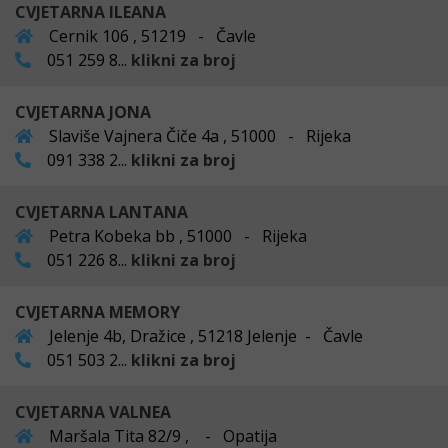
CVJETARNA ILEANA
Cernik 106 , 51219 - Čavle
051 259 8...
klikni za broj
CVJETARNA JONA
Slaviše Vajnera Čiče 4a , 51000 - Rijeka
091 338 2...
klikni za broj
CVJETARNA LANTANA
Petra Kobeka bb , 51000 - Rijeka
051 226 8...
klikni za broj
CVJETARNA MEMORY
Jelenje 4b, Dražice , 51218 Jelenje - Čavle
051 503 2...
klikni za broj
CVJETARNA VALNEA
Maršala Tita 82/9 , - Opatija