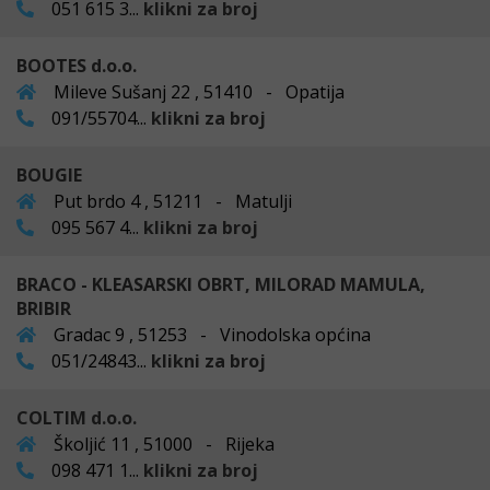
051 615 3...
klikni za broj
BOOTES d.o.o.
Mileve Sušanj 22 , 51410 - Opatija
091/55704...
klikni za broj
BOUGIE
Put brdo 4 , 51211 - Matulji
095 567 4...
klikni za broj
BRACO - KLEASARSKI OBRT, MILORAD MAMULA,
BRIBIR
Gradac 9 , 51253 - Vinodolska općina
051/24843...
klikni za broj
COLTIM d.o.o.
Školjić 11 , 51000 - Rijeka
098 471 1...
klikni za broj