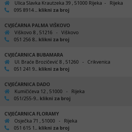
Ulica Slavka Krautzeka 39 , 51000 Rijeka - Rijeka
095 8914 ...
klikni za broj
CVJEĆARNA PALMA VIŠKOVO
Viškovo 8 , 51216 - Viškovo
051 256 8...
klikni za broj
CVJEĆARNICA BUBAMARA
Ul. Braće Brozičević 8 , 51260 - Crikvenica
051 241 9...
klikni za broj
CVJEĆARNICA DADO
Kumičićeva 12 , 51000 - Rijeka
051/255-9...
klikni za broj
CVJEĆARNICA FLORAMY
Osječka 71 , 51000 - Rijeka
051 615 1...
klikni za broj