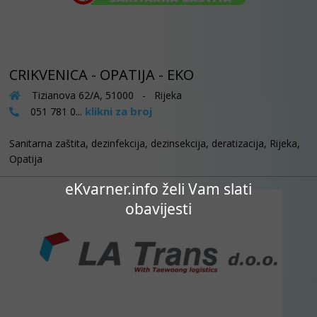
CRIKVENICA - OPATIJA - EKO
Tizianova 62/A, 51000 - Rijeka
klikni za broj
051 781 0...
Sanitarna zaštita, dezinfekcija, dezinsekcija, deratizacija, Rijeka,
Opatija
eKvarner.info želi Vam slati
obavijesti