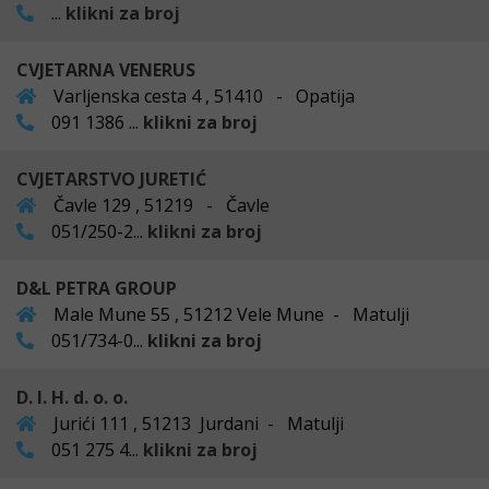
...
klikni za broj
CVJETARNA VENERUS
Varljenska cesta 4 , 51410 - Opatija
091 1386 ...
klikni za broj
CVJETARSTVO JURETIĆ
Čavle 129 , 51219 - Čavle
051/250-2...
klikni za broj
D&L PETRA GROUP
Male Mune 55 , 51212 Vele Mune - Matulji
051/734-0...
klikni za broj
D. I. H. d. o. o.
Jurići 111 , 51213 Jurdani - Matulji
051 275 4...
klikni za broj