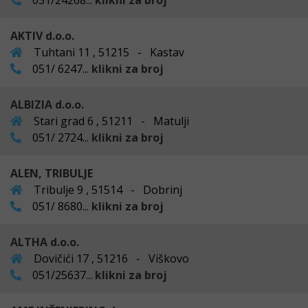
051/24268...
klikni za broj
AKTIV d.o.o.
Tuhtani 11 , 51215 - Kastav
051/ 6247...
klikni za broj
ALBIZIA d.o.o.
Stari grad 6 , 51211 - Matulji
051/ 2724...
klikni za broj
ALEN, TRIBULJE
Tribulje 9 , 51514 - Dobrinj
051/ 8680...
klikni za broj
ALTHA d.o.o.
Dovičići 17 , 51216 - Viškovo
051/25637...
klikni za broj