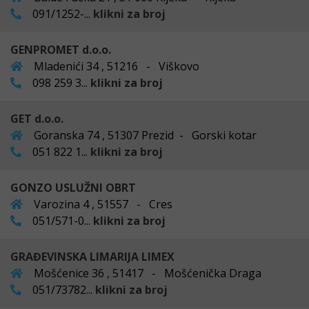
091/1252-...
klikni za broj
GENPROMET d.o.o.
Mladenići 34 , 51216 - Viškovo
098 259 3...
klikni za broj
GET d.o.o.
Goranska 74 , 51307 Prezid - Gorski kotar
051 822 1...
klikni za broj
GONZO USLUŽNI OBRT
Varozina 4 , 51557 - Cres
051/571-0...
klikni za broj
GRAĐEVINSKA LIMARIJA LIMEX
Mošćenice 36 , 51417 - Mošćenička Draga
051/73782...
klikni za broj