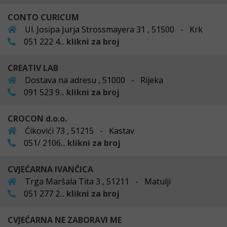
CONTO CURICUM
Ul. Josipa Jurja Strossmayera 31 , 51500 - Krk
051 222 4...
klikni za broj
CREATIV LAB
Dostava na adresu , 51000 - Rijeka
091 523 9...
klikni za broj
CROCON d.o.o.
Ćikovići 73 , 51215 - Kastav
051/ 2106...
klikni za broj
CVJEĆARNA IVANČICA
Trga Maršala Tita 3 , 51211 - Matulji
051 277 2...
klikni za broj
CVJEĆARNA NE ZABORAVI ME