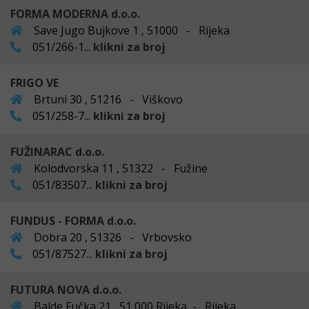
FORMA MODERNA d.o.o.
Save Jugo Bujkove 1 , 51000 - Rijeka
051/266-1...
klikni za broj
FRIGO VE
Brtuni 30 , 51216 - Viškovo
051/258-7...
klikni za broj
FUŽINARAC d.o.o.
Kolodvorska 11 , 51322 - Fužine
051/83507...
klikni za broj
FUNDUS - FORMA d.o.o.
Dobra 20 , 51326 - Vrbovsko
051/87527...
klikni za broj
FUTURA NOVA d.o.o.
Balde Fučka 21 , 51 000 Rijeka - Rijeka