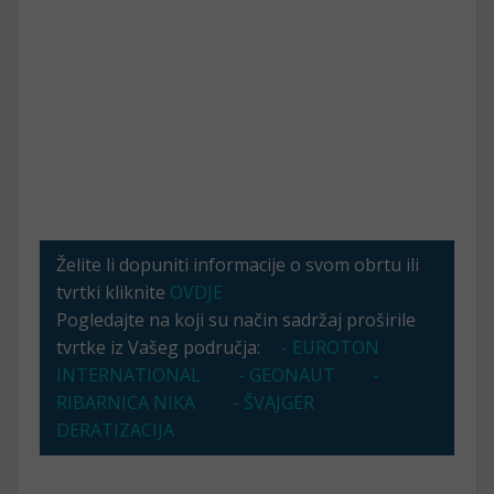
Želite li dopuniti informacije o svom obrtu ili
tvrtki kliknite
OVDJE
Pogledajte na koji su način sadržaj proširile
tvrtke iz Vašeg područja:
- EUROTON
INTERNATIONAL
- GEONAUT
-
RIBARNICA NIKA
- ŠVAJGER
DERATIZACIJA