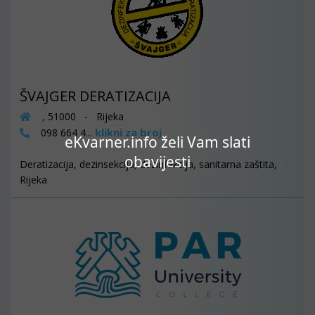
ŠVAJGER DERATIZACIJA
, 51000 - Rijeka
klikni za broj
098 664 4...
eKvarner.info želi Vam slati
obavijesti
Deratizacija, dezinsekcija, dezinfekcija, sanitarna zaštita,
Rijeka