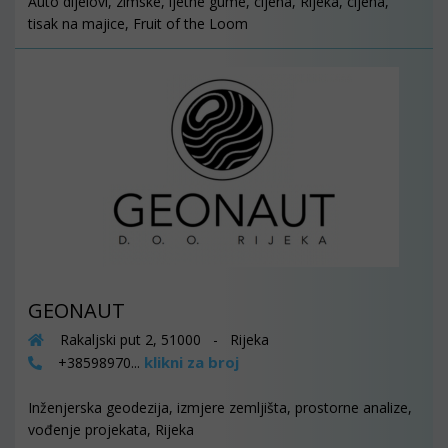
Auto dijelovi, zimske, ljetne gume, cijena, Rijeka, cijena,
tisak na majice, Fruit of the Loom
GEONAUT
Rakaljski put 2, 51000 - Rijeka
klikni za broj
+38598970...
Inženjerska geodezija, izmjere zemljišta, prostorne analize,
vođenje projekata, Rijeka