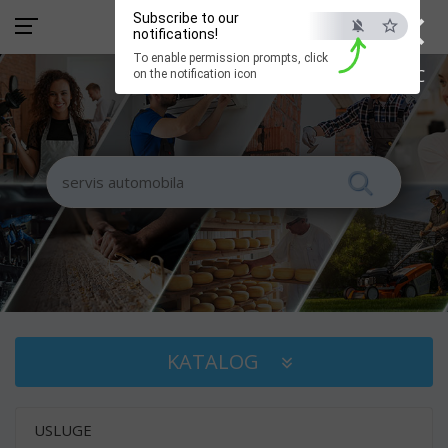
×
Subscribe to our
notifications!
To enable permission prompts, click
ESC
on the notification icon
KATALOG
USLUGE