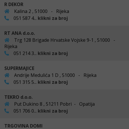
R DEKOR
Kalina 2 , 51000 - Rijeka
051 587 4...
klikni za broj
RT ANA d.o.o.
Trg 128 Brigade Hrvatske Vojske 9-1 , 51000 -
Rijeka
051 214 3...
klikni za broj
SUPERMAJICE
Andrije Medulića 1 D , 51000 - Rijeka
051 315 5...
klikni za broj
TEKRO d.o.o.
Put Dukino 8 , 51211 Pobri - Opatija
051 706 0...
klikni za broj
TRGOVINA DOMI