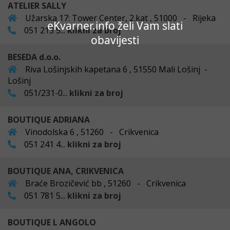
ATELIER SALLY
Užarska 17: Tower Center, 2.kat , 51000 - Rijeka
eKvarner.info želi Vam slati
051 213 5...
klikni za broj
obavijesti
BESEDA d.o.o.
Riva Lošinjskih kapetana 6 , 51550 Mali Lošinj -
Lošinj
051/231-0...
klikni za broj
BOUTIQUE ADRIANA
Vinodolska 6 , 51260 - Crikvenica
051 241 4...
klikni za broj
BOUTIQUE ANA, CRIKVENICA
Braće Brozičević bb , 51260 - Crikvenica
051 781 5...
klikni za broj
BOUTIQUE L ANGOLO