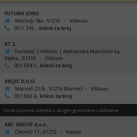
FUTURA SONS
Marčelji 18a , 51216 - Viškovo
051/ 316 ...
klikni za broj
RT 2
Furićevo 1,Viškovo | Aleksandra Manzzoni 5a,
Rijeka , 51216 - Viškovo
051 504 1...
klikni za broj
VRLJIĆ D.O.O.
Marinići 21/b , 51216 Marinići - Viškovo
051 682 4...
klikni za broj
Ostali poslovni subjekti u drugim gradovima i općinama
ABC GROUP d.o.o.
Ćikovići 17 , 51215 - Kastav