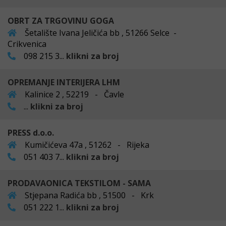
OBRT ZA TRGOVINU GOGA
Šetalište Ivana Jeličića bb , 51266 Selce -
Crikvenica
098 215 3...
klikni za broj
OPREMANJE INTERIJERA LHM
Kalinice 2 , 52219 - Čavle
...
klikni za broj
PRESS d.o.o.
Kumičićeva 47a , 51262 - Rijeka
051 403 7...
klikni za broj
PRODAVAONICA TEKSTILOM - SAMA
Stjepana Radića bb , 51500 - Krk
051 222 1...
klikni za broj