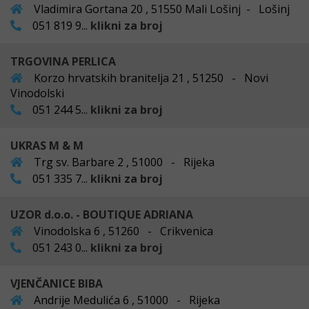
Vladimira Gortana 20 , 51550 Mali Lošinj - Lošinj
051 819 9...
klikni za broj
TRGOVINA PERLICA
Korzo hrvatskih branitelja 21 , 51250 - Novi
Vinodolski
051 244 5...
klikni za broj
UKRAS M & M
Trg sv. Barbare 2 , 51000 - Rijeka
051 335 7...
klikni za broj
UZOR d.o.o. - BOUTIQUE ADRIANA
Vinodolska 6 , 51260 - Crikvenica
051 243 0...
klikni za broj
VJENČANICE BIBA
Andrije Medulića 6 , 51000 - Rijeka