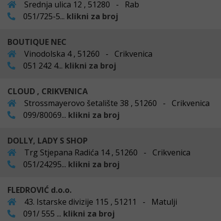
Srednja ulica 12 , 51280 - Rab
051/725-5...
klikni za broj
BOUTIQUE NEC
Vinodolska 4 , 51260 - Crikvenica
051 242 4...
klikni za broj
CLOUD , CRIKVENICA
Strossmayerovo šetalište 38 , 51260 - Crikvenica
099/80069...
klikni za broj
DOLLY, LADY S SHOP
Trg Stjepana Radića 14 , 51260 - Crikvenica
051/24295...
klikni za broj
FLEDROVIĆ d.o.o.
43. Istarske divizije 115 , 51211 - Matulji
091/ 555 ...
klikni za broj