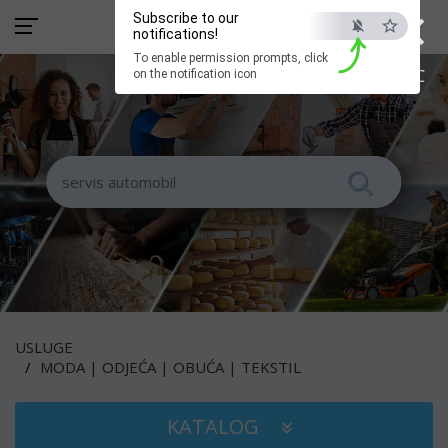
×
Subscribe to our
notifications!
To enable permission prompts, click
ESC
on the notification icon
USLUGE
MODA | ODJEĆA | OBUĆA | TEKSTIL
KATALOG