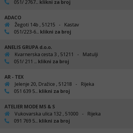
051/ 2767...
klikni za broj
ADACO
Žegoti 14b , 51215 - Kastav
051/223-6...
klikni za broj
ANELIS GRUPA d.o.o.
Kvarnerska cesta 3 , 51211 - Matulji
051/ 211 ...
klikni za broj
AR - TEX
Jelenje 20, Dražice , 51218 - Rijeka
051 639 5...
klikni za broj
ATELIER MODE MS & S
Vukovarska ulica 132 , 51000 - Rijeka
091 769 5...
klikni za broj