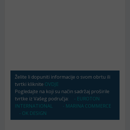
Želite li dopuniti informacije o svom obrtu ili
tvrtki kliknite
OVDJE
Pogledajte na koji su način sadržaj proširile
tvrtke iz Vašeg područja:
- EUROTON
INTERNATIONAL
- MARINA COMMERCE
- OK DESIGN