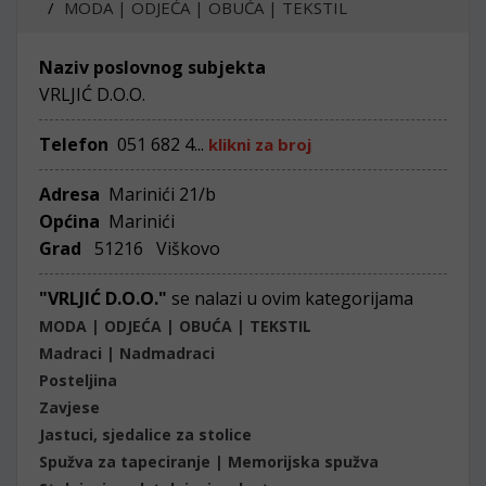
MODA | ODJEĆA | OBUĆA | TEKSTIL
Naziv poslovnog subjekta
VRLJIĆ D.O.O.
Telefon
051 682 4...
klikni za broj
Adresa
Marinići 21/b
Općina
Marinići
Grad
51216 Viškovo
"VRLJIĆ D.O.O."
se nalazi u ovim kategorijama
MODA | ODJEĆA | OBUĆA | TEKSTIL
Madraci | Nadmadraci
Posteljina
Zavjese
Jastuci, sjedalice za stolice
Spužva za tapeciranje | Memorijska spužva