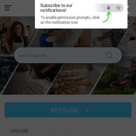
×
Subscribe to our
notifications!
To enable permission prompts, click
ESC
on the notification icon
KATALOG
USLUGE