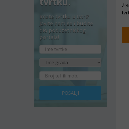
tvrtku.
Žel
tvr
Imate tvrtku u Istri?
Javite nam se i budite
dio poduzetničkog
portala!
POŠALJI