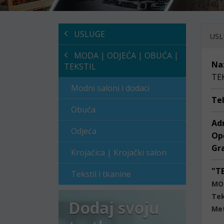
USLUGE
USL
MODA | ODJEĆA | OBUĆA |
Na
TEKSTIL
TEK
Modni saloni i dodaci
Te
Obuća
Ad
Odjeća
Op
Gr
Krojačica | Krojački salon
"T
Tekstil i tkanine
MOD
Tek
Dodaj svoju
Met