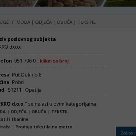
UGE
MODA | ODJEĆA | OBUĆA | TEKSTIL
ziv poslovnog subjekta
RO d.o.o.
lefon
051 706 0...
klikni za broj
resa
Put Dukino 8
ćina
Pobri
ad
51211 Opatija
EKRO d.o.o."
se nalazi u ovim kategorijama
A | ODJEĆA | OBUĆA | TEKSTIL
stil i tkanine
raža | Prodaja tekstila na metre
Želite 