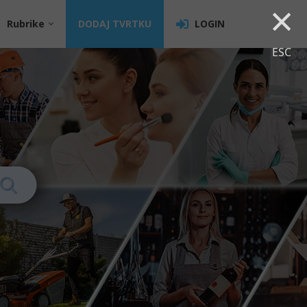
×
Rubrike
DODAJ TVRTKU
LOGIN
ESC