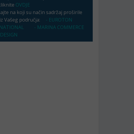
kliknite
OVDJE
jte na koji su način sadržaj proširile
 iz Vašeg područja:
- EUROTON
NATIONAL
- MARINA COMMERCE
 DESIGN