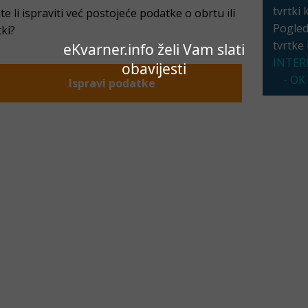
tvrtki 
ite li ispraviti već postojeće podatke o obrtu ili
Pogleda
tki?
tvrtke
eKvarner.info želi Vam slati
INTER
obavijesti
- OK
Ispravi podatke