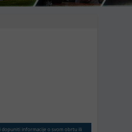
li dopuniti informacije o svom obrtu ili