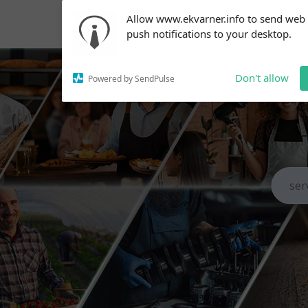
Subscribe to our
Allow www.ekvarner.info to send web
notifications!
push notifications to your desktop.
To enable permission prompts, click
on the notification icon
Don't allow
Powered by SendPulse