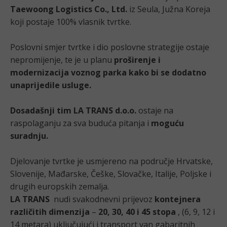
Taewoong Logistics Co., Ltd.
iz Seula, Južna Koreja
koji postaje 100% vlasnik tvrtke.
Poslovni smjer tvrtke i dio poslovne strategije ostaje
nepromijenje, te je u planu
proširenje i
modernizacija voznog parka kako bi se dodatno
unaprijedile usluge.
Dosadašnji tim LA TRANS d.o.o.
ostaje na
raspolaganju za sva buduća pitanja i
moguću
suradnju.
Djelovanje tvrtke je usmjereno na područje Hrvatske,
Slovenije, Mađarske, Češke, Slovačke, Italije, Poljske i
drugih europskih zemalja.
LA TRANS
nudi svakodnevni prijevoz
kontejnera
različitih dimenzija
–
20, 30, 40 i 45 stopa
, (6, 9, 12 i
14 metara) uključujući i transport van gabaritnih