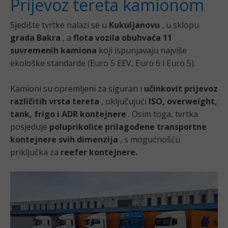
Prijevoz tereta kamionom
Sjedište tvrtke nalazi se u
Kukuljanovu
, u sklopu
grada Bakra
, a
flota vozila obuhvaća 11
suvremenih kamiona
koji ispunjavaju najviše
ekološke standarde (Euro 5 EEV, Euro 6 i Euro 5).
Kamioni su opremljeni za siguran i
učinkovit prijevoz
različitih vrsta tereta
, uključujući
ISO, overweight,
tank, frigo i ADR kontejnere
. Osim toga, tvrtka
posjeduje
poluprikolice prilagođene transportne
kontejnere svih dimenzija
, s mogućnošću
priključka za
reefer kontejnere.