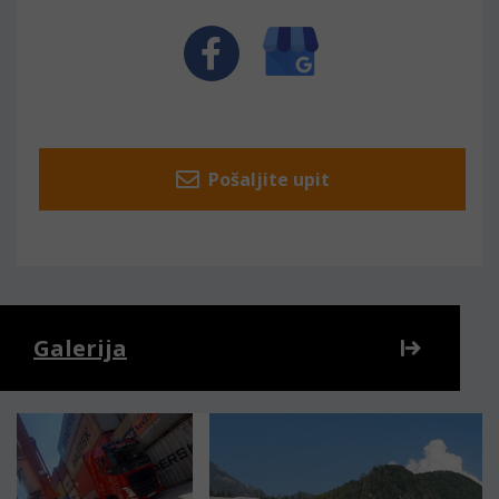
Pošaljite upit
Galerija