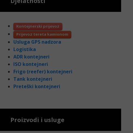
Djelatnosti
Kontejnerski prijevoz
Prijevoz tereta kamionom
Usluga GPS nadzora
Logistika
ADR kontejneri
ISO kontejneri
Frigo (reefer) kontejneri
Tank kontejneri
Preteški kontejneri
Proizvodi i usluge