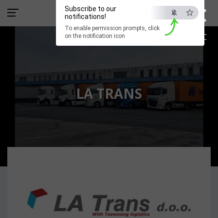
×
Subscribe to our
notifications!
To enable permission prompts, click
ESC
on the notification icon
LA TRANS