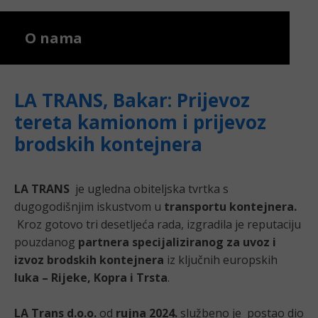
O nama
LA TRANS, Bakar: Prijevoz
tereta kamionom i prijevoz
brodskih kontejnera
LA TRANS
je ugledna obiteljska tvrtka s
dugogodišnjim iskustvom u
transportu kontejnera.
Kroz gotovo tri desetljeća rada, izgradila je reputaciju
pouzdanog
partnera specijaliziranog za uvoz i
izvoz brodskih kontejnera
iz ključnih europskih
luka – Rijeke, Kopra i Trsta
.
LA Trans d.o.o.
od
rujna 2024.
službeno je postao dio