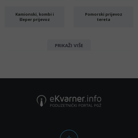
Kamionski, kombi i
Pomorski prijevoz
šleper prijevoz
tereta
TRANSPORT | PRIJEVOZ
Prijevoz specijalnih
PRIKAŽI VIŠE
| SELIDBE
tereta
Prijevoz kontejnera
kamionom