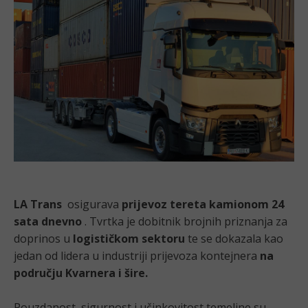
LA Trans
osigurava
prijevoz tereta kamionom 24
sata dnevno
. Tvrtka je dobitnik brojnih priznanja za
doprinos u
logističkom sektoru
te se dokazala kao
jedan od lidera u industriji prijevoza kontejnera
na
području Kvarnera i šire.
Pouzdanost, sigurnost i učinkovitost temeljne su