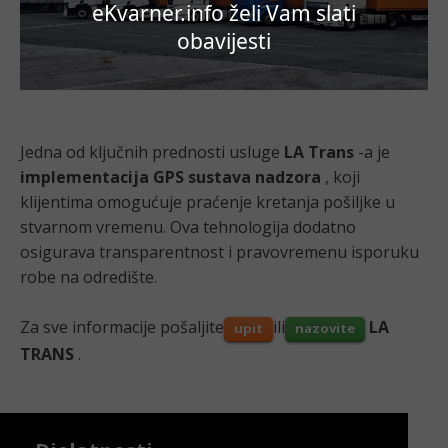
eKvarner.info želi Vam slati
obavijesti
Jedna od ključnih prednosti usluge
LA Trans
-a je
implementacija GPS sustava nadzora
, koji
klijentima omogućuje praćenje kretanja pošiljke u
stvarnom vremenu. Ova tehnologija dodatno
osigurava transparentnost i pravovremenu isporuku
robe na odredište.
Za sve informacije pošaljite
ili
LA
upit
nazovite
TRANS
.