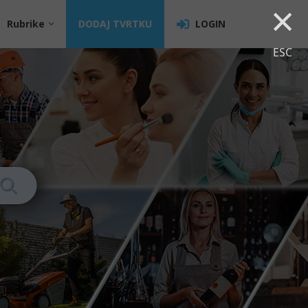
×
Rubrike
DODAJ TVRTKU
LOGIN
ESC