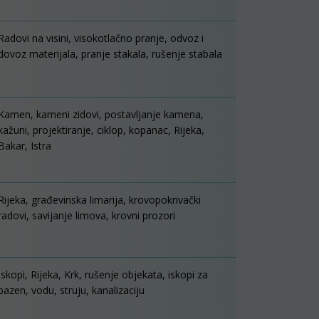
Radovi na visini, visokotlačno pranje, odvoz i
dovoz materijala, pranje stakala, rušenje stabala
Kamen, kameni zidovi, postavljanje kamena,
kažuni, projektiranje, ciklop, kopanac, Rijeka,
Bakar, Istra
Rijeka, građevinska limarija, krovopokrivački
radovi, savijanje limova, krovni prozori
Iskopi, Rijeka, Krk, rušenje objekata, iskopi za
bazen, vodu, struju, kanalizaciju