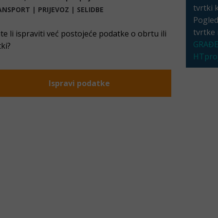
tvrtki 
NSPORT | PRIJEVOZ | SELIDBE
Pogleda
tvrtke
ite li ispraviti već postojeće podatke o obrtu ili
GRAĐE
tki?
HTproj
Ispravi podatke