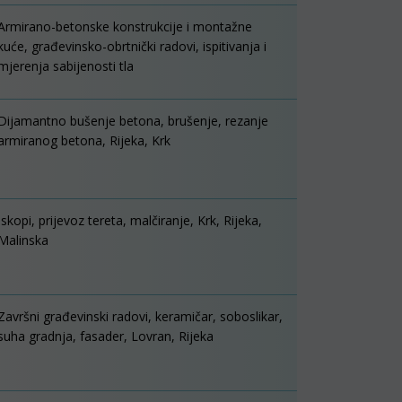
Armirano-betonske konstrukcije i montažne
kuće, građevinsko-obrtnički radovi, ispitivanja i
mjerenja sabijenosti tla
Dijamantno bušenje betona, brušenje, rezanje
armiranog betona, Rijeka, Krk
Iskopi, prijevoz tereta, malčiranje, Krk, Rijeka,
Malinska
Završni građevinski radovi, keramičar, soboslikar,
suha gradnja, fasader, Lovran, Rijeka