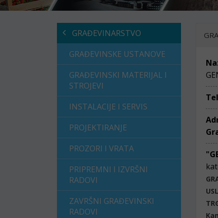
GRAĐEVINARSTVO
GRA
GRAĐEVINSKE USTANOVE
Na
GRAĐEVINSKI MATERIJAL I
GE
STROJEVI
Te
INSTALACIJE I SERVIS
Ad
PROJEKTIRANJE
Gr
PROZORI I VRATA
"G
kat
PRIPREMNI I IZVRŠNI
GR
RADOVI
US
ZAVRŠNI GRAĐEVINSKI
TR
RADOVI
Kam