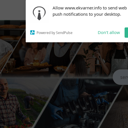
Subscribe to our
Allow www.ekvarner.info to send web
notifications!
push notifications to your desktop.
To enable permission prompts, click
on the notification icon
Don't allow
Powered by SendPulse