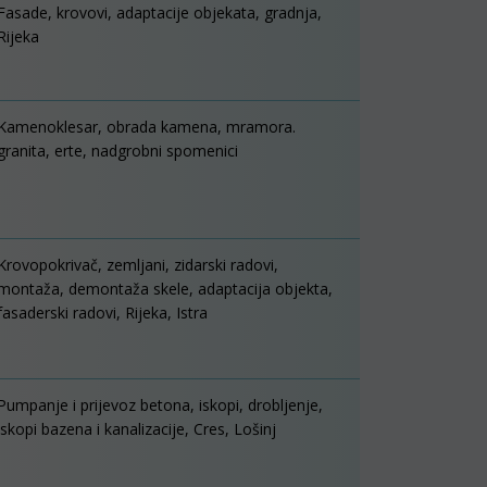
Fasade, krovovi, adaptacije objekata, gradnja,
Rijeka
Kamenoklesar, obrada kamena, mramora.
granita, erte, nadgrobni spomenici
Krovopokrivač, zemljani, zidarski radovi,
montaža, demontaža skele, adaptacija objekta,
fasaderski radovi, Rijeka, Istra
Pumpanje i prijevoz betona, iskopi, drobljenje,
iskopi bazena i kanalizacije, Cres, Lošinj