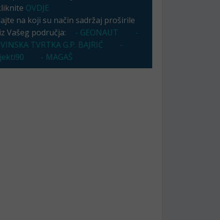
kliknite
OVDJE
jte na koji su način sadržaj proširile
 iz Vašeg područja:
- GEONAUT
-
VINSKA TVRTKA G.P. BAJRIĆ
-
ekti90
- MAGAŠ