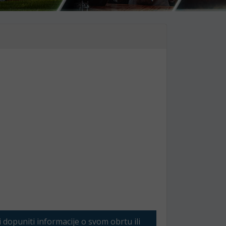
li dopuniti informacije o svom obrtu ili