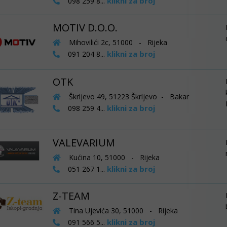
klikni za broj
098 259 8...
MOTIV D.O.O.
Mihovilići 2c, 51000 - Rijeka
klikni za broj
091 204 8...
OTK
Škrljevo 49, 51223 Škrljevo - Bakar
klikni za broj
098 259 4...
VALEVARIUM
Kućina 10, 51000 - Rijeka
klikni za broj
051 267 1...
Z-TEAM
Tina Ujevića 30, 51000 - Rijeka
klikni za broj
091 566 5...