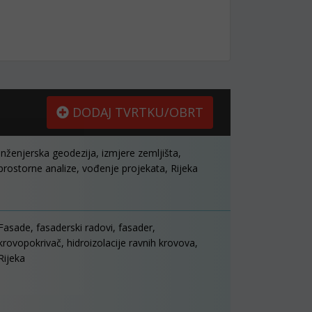
DODAJ TVRTKU/OBRT
Inženjerska geodezija, izmjere zemljišta,
prostorne analize, vođenje projekata, Rijeka
Fasade, fasaderski radovi, fasader,
krovopokrivač, hidroizolacije ravnih krovova,
Rijeka