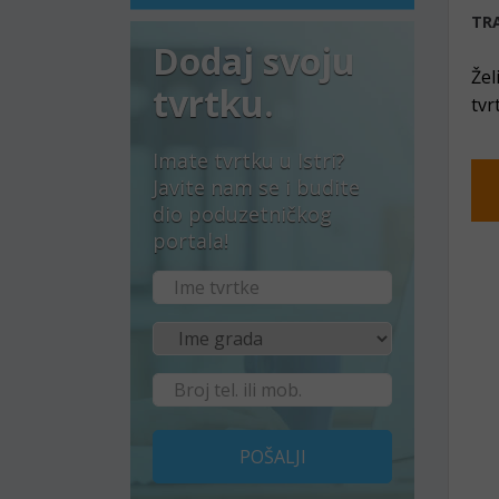
TRA
Dodaj svoju
Žel
tvrtku.
tvr
Imate tvrtku u Istri?
Javite nam se i budite
dio poduzetničkog
portala!
POŠALJI