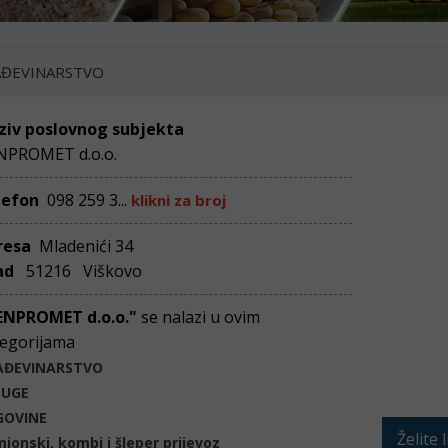
ĐEVINARSTVO
ziv poslovnog subjekta
NPROMET d.o.o.
lefon
098 259 3...
klikni za broj
resa
Mladenići 34
ad
51216 Viškovo
ENPROMET d.o.o."
se nalazi u ovim
egorijama
AĐEVINARSTVO
LUGE
GOVINE
Želite 
ionski, kombi i šleper prijevoz