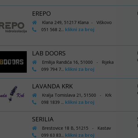
EREPO
Klana 249, 51217 Klana - Viškovo
klikni za broj
051 568 2...
LAB DOORS
Emilija Randića 16, 51000 - Rijeka
klikni za broj
099 794 7...
LAVANDA KRK
Kralja Tomislava 21, 51500 - Krk
klikni za broj
098 1839 ...
SERILIA
Brestovice 18 B, 51215 - Kastav
klikni za broj
099 63 83...