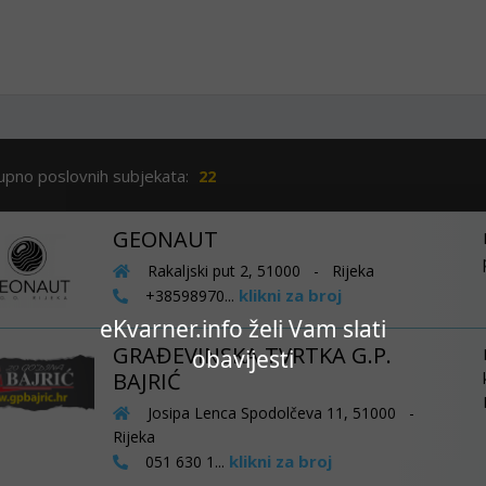
upno poslovnih subjekata:
22
GEONAUT
Rakaljski put 2, 51000 - Rijeka
klikni za broj
+38598970...
eKvarner.info želi Vam slati
GRAĐEVINSKA TVRTKA G.P.
obavijesti
BAJRIĆ
Josipa Lenca Spodolčeva 11, 51000 -
Rijeka
klikni za broj
051 630 1...