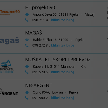
HTprojekti90
Antončićeva 55, 51211 Rijeka - Matulji
klikni za broj
098 711 4...
MAGAŠ
Balde Fućka 16, 51000 - Rijeka
klikni za broj
098 272 8...
MUŠKATEL ISKOPI I PRIJEVOZ
Kapela 11, 51511 Malinska - Krk
klikni za broj
091 578 6...
NB-ARGENT
Oprić 80/A, Lovran - Rijeka
klikni za broj
091 580 2...