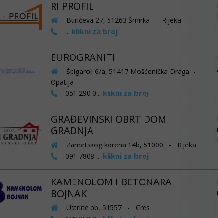
RI PROFIL
Burićeva 27, 51263 Šmirka - Rijeka
klikni za broj
...
EUROGRANITI
Špigaroli 6/a, 51417 Mošćenička Draga -
Opatija
klikni za broj
051 290 0...
GRAĐEVINSKI OBRT DOM
GRADNJA
Zametskog korena 14b, 51000 - Rijeka
klikni za broj
091 7808 ...
KAMENOLOM I BETONARA
BOJNAK
Ustrine bb, 51557 - Cres