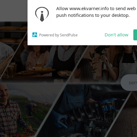
Subscribe to our
Allow www.ekvarner.info to send web
notifications!
push notifications to your desktop.
To enable permission prompts, click
on the notification icon
Don't allow
Powered by SendPulse