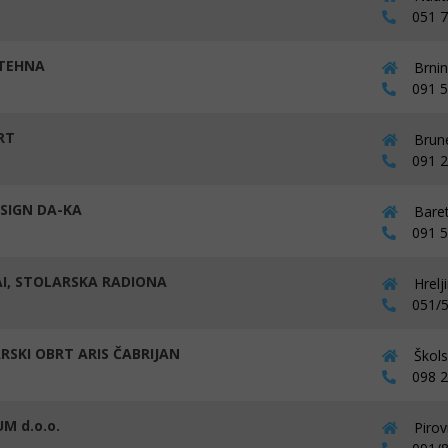
051 76
 TEHNA
Brnin
091 53
RT
Brune
091 21
SIGN DA-KA
Baret
091 51
I, STOLARSKA RADIONA
Hrelj
051/5
RSKI OBRT ARIS ČABRIJAN
Škols
098 23
M d.o.o.
Pirov