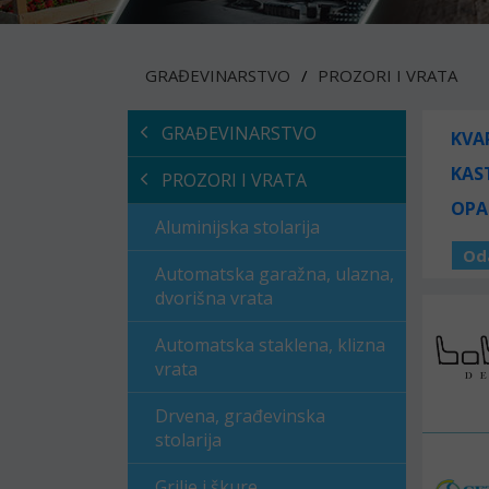
GRAĐEVINARSTVO
PROZORI I VRATA
GRAĐEVINARSTVO
KVA
KAS
PROZORI I VRATA
OPA
Aluminijska stolarija
Od
Automatska garažna, ulazna,
dvorišna vrata
Automatska staklena, klizna
vrata
Drvena, građevinska
stolarija
Grilje i škure