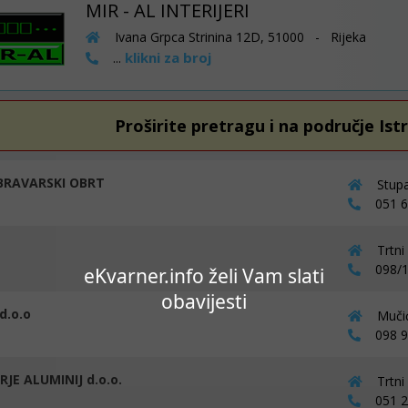
MIR - AL INTERIJERI
Ivana Grpca Strinina 12D, 51000 - Rijeka
klikni za broj
...
Proširite pretragu i na područje Ist
BRAVARSKI OBRT
Stupa
051 68
Trtni
098/1
eKvarner.info želi Vam slati
obavijesti
d.o.o
Mučić
098 98
JE ALUMINIJ d.o.o.
Trtni
051 25