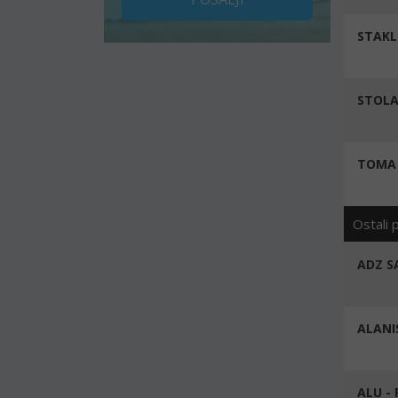
STAK
STOLA
TOMA -
Ostali 
ADZ S
ALANI
ALU - 