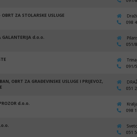
091/8
- OBRT ZA STOLARSKE USLUGE
Draži
098 44
 GALANTERIJA d.o.o.
Pilan
051/8
STE
Trina
091/5
 BAN, OBRT ZA GRAĐEVINSKE USLUGE I PRIJEVOZ,
DRAŽI
E
051 23
PROZOR d.o.o.
Kralj
098 16
.o.o.
Sveto
051 54