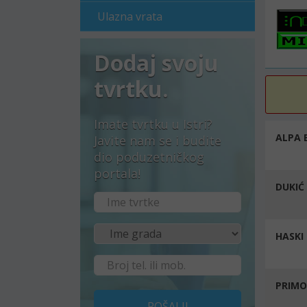
Ulazna vrata
Dodaj svoju
tvrtku.
Imate tvrtku u Istri?
ALPA 
Javite nam se i budite
dio poduzetničkog
portala!
DUKIĆ
HASKI 
PRIMOR
POŠALJI