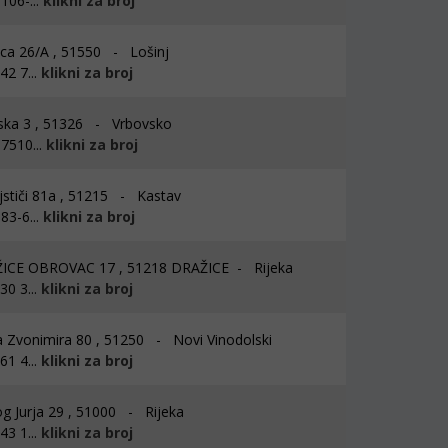
106-...
klikni za broj
ca 26/A , 51550 - Lošinj
2 7...
klikni za broj
ska 3 , 51326 - Vrbovsko
7510...
klikni za broj
jstiči 81a , 51215 - Kastav
83-6...
klikni za broj
CE OBROVAC 17 , 51218 DRAŽICE - Rijeka
0 3...
klikni za broj
a Zvonimira 80 , 51250 - Novi Vinodolski
1 4...
klikni za broj
g Jurja 29 , 51000 - Rijeka
3 1...
klikni za broj