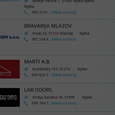
Andrije Peruča 1, 51000 Rijeka Rijeka -
Rijeka
klikni za broj
099 3119 ...
BRAVARIJA MLAZOV
Vršak 23, 51216 Marčelji - Rijeka
klikni za broj
091 534 9...
MARTI A.B.
Buzdohanj 157, 51219 - Rijeka
klikni za broj
099 833 3...
LAB DOORS
Emilija Randića 16, 51000 - Rijeka
klikni za broj
099 794 7...