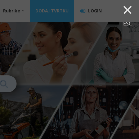
×
Rubrike
DODAJ TVRTKU
LOGIN
ESC