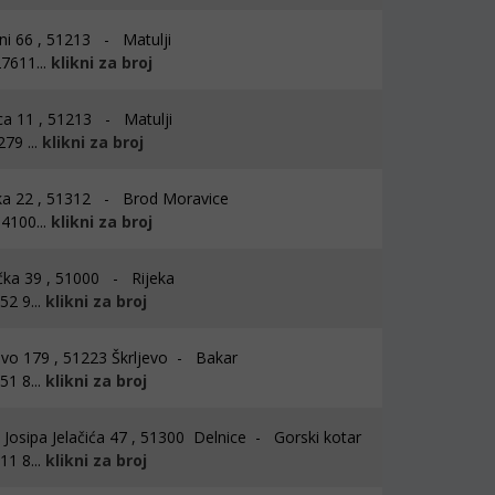
ni 66 , 51213 - Matulji
7611...
klikni za broj
a 11 , 51213 - Matulji
79 ...
klikni za broj
a 22 , 51312 - Brod Moravice
4100...
klikni za broj
ka 39 , 51000 - Rijeka
2 9...
klikni za broj
evo 179 , 51223 Škrljevo - Bakar
1 8...
klikni za broj
Josipa Jelačića 47 , 51300 Delnice - Gorski kotar
1 8...
klikni za broj