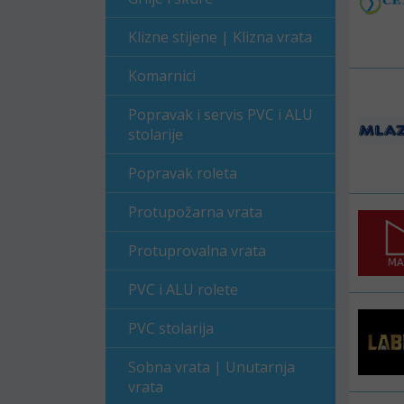
Klizne stijene | Klizna vrata
Komarnici
Popravak i servis PVC i ALU
stolarije
Popravak roleta
Protupožarna vrata
Protuprovalna vrata
PVC i ALU rolete
PVC stolarija
Sobna vrata | Unutarnja
vrata