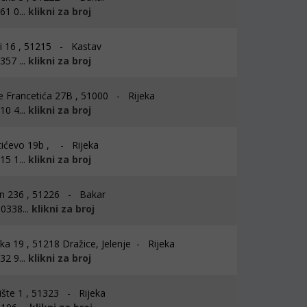
1 0...
klikni za broj
i 16 , 51215 - Kastav
57 ...
klikni za broj
 Francetića 27B , 51000 - Rijeka
0 4...
klikni za broj
ićevo 19b , - Rijeka
5 1...
klikni za broj
in 236 , 51226 - Bakar
0338...
klikni za broj
ka 19 , 51218 Dražice, Jelenje - Rijeka
2 9...
klikni za broj
ište 1 , 51323 - Rijeka