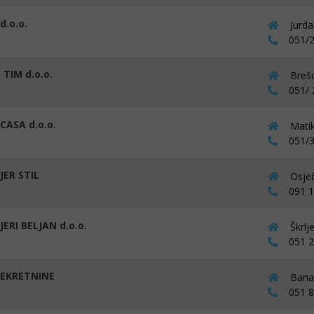
d.o.o.
Jurda
051/2
TIM d.o.o.
Brešc
051/ 2
CASA d.o.o.
Matik
051/3
JER STIL
Osječ
091 15
JERI BELJAN d.o.o.
Škrlj
051 25
NEKRETNINE
Bana 
051 81