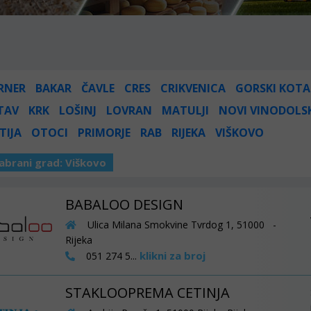
RNER
BAKAR
ČAVLE
CRES
CRIKVENICA
GORSKI KOTA
TAV
KRK
LOŠINJ
LOVRAN
MATULJI
NOVI VINODOLS
TIJA
OTOCI
PRIMORJE
RAB
RIJEKA
VIŠKOVO
abrani grad:
Viškovo
BABALOO DESIGN
Ulica Milana Smokvine Tvrdog 1, 51000 -
Rijeka
klikni za broj
051 274 5...
STAKLOOPREMA CETINJA