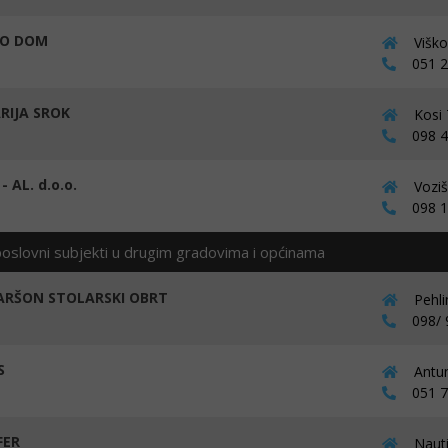
LO DOM
Viško
051 21
RIJA SROK
Kosi 
098 42
 AL. d.o.o.
Voziš
098 16
poslovni subjekti u drugim gradovima i općinama
ARŠON STOLARSKI OBRT
Pehli
098/ 9
S
Antun
051 70
FER
Nauti