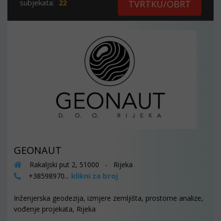
subjekata:
22
TVRTKU/OBRT
GEONAUT
Rakaljski put 2, 51000 - Rijeka
klikni za broj
+38598970...
Inženjerska geodezija, izmjere zemljišta, prostorne analize,
vođenje projekata, Rijeka