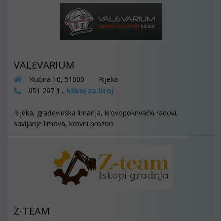
VALEVARIUM
Kućina 10, 51000 - Rijeka
klikni za broj
051 267 1...
Rijeka, građevinska limarija, krovopokrivački radovi,
savijanje limova, krovni prozori
Z-TEAM