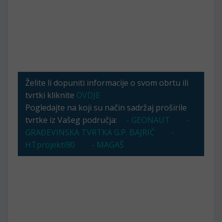
Želite li dopuniti informacije o svom obrtu ili
tvrtki kliknite
OVDJE
Pogledajte na koji su način sadržaj proširile
tvrtke iz Vašeg područja:
- GEONAUT
-
GRAĐEVINSKA TVRTKA G.P. BAJRIĆ
-
HTprojekti90
- MAGAŠ