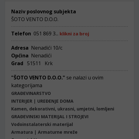
Naziv poslovnog subjekta
ŠOTO VENTO D.O.O.
Telefon
051 869 3...
klikni za broj
Adresa
Nenadići 10/c
Općina
Nenadići
Grad
51511 Krk
"ŠOTO VENTO D.O.O."
se nalazi u ovim
kategorijama
GRAĐEVINARSTVO
INTERIJER | UREĐENJE DOMA
Kamen, dekorativni, ukrasni, umjetni, lomljeni
GRAĐEVINSKI MATERIJAL I STROJEVI
Vodoinstalaterski materijal
Armatura | Armaturne mreže