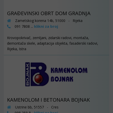
GRAĐEVINSKI OBRT DOM GRADNJA
Zametskog korena 14b, 51000 - Rijeka
klikni za broj
091 7808 ...
Krovopokrivač, zemljani, zidarski radovi, montaža,
demontaža skele, adaptacija objekta, fasaderski radovi,
Rijeka, Istra
KAMENOLOM I BETONARA BOJNAK
Ustrine bb, 51557 - Cres
klikni za broj
098 259 8...