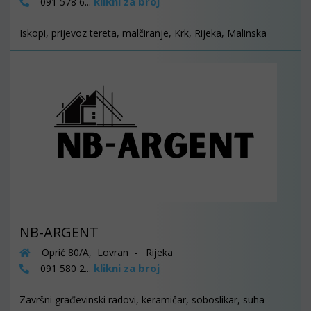
klikni za broj
091 578 6...
Iskopi, prijevoz tereta, malčiranje, Krk, Rijeka, Malinska
NB-ARGENT
Oprić 80/A, Lovran - Rijeka
klikni za broj
091 580 2...
Završni građevinski radovi, keramičar, soboslikar, suha