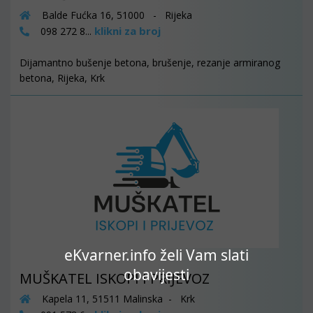
Balde Fućka 16, 51000 - Rijeka
klikni za broj
098 272 8...
Dijamantno bušenje betona, brušenje, rezanje armiranog
betona, Rijeka, Krk
eKvarner.info želi Vam slati
obavijesti
MUŠKATEL ISKOPI I PRIJEVOZ
Kapela 11, 51511 Malinska - Krk