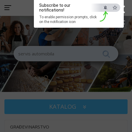
×
Subscribe to our
notifications!
To enable permission prompts, click
ESC
on the notification icon
KATALOG
GRAĐEVINARSTVO