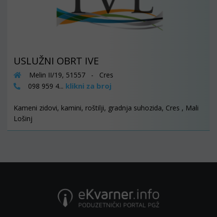
USLUŽNI OBRT IVE
Melin II/19, 51557 - Cres
klikni za broj
098 959 4...
Kameni zidovi, kamini, roštilji, gradnja suhozida, Cres , Mali
Lošinj