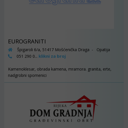
EUROGRANITI
Špigaroli 6/a, 51417 Mošćenička Draga - Opatija
klikni za broj
051 290 0...
Kamenoklesar, obrada kamena, mramora. granita, erte,
nadgrobni spomenici