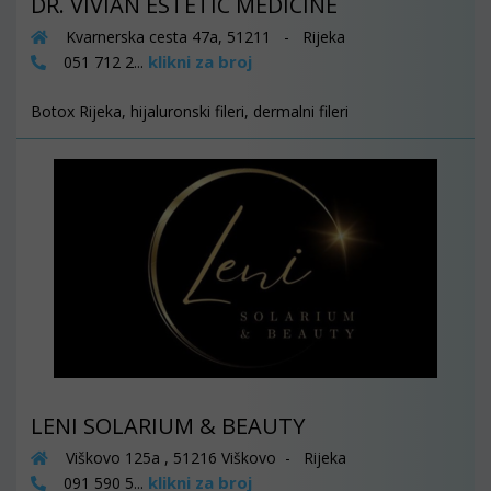
DR. VIVIAN ESTETIC MEDICINE
Kvarnerska cesta 47a, 51211 - Rijeka
klikni za broj
051 712 2...
Botox Rijeka, hijaluronski fileri, dermalni fileri
LENI SOLARIUM & BEAUTY
Viškovo 125a , 51216 Viškovo - Rijeka
klikni za broj
091 590 5...