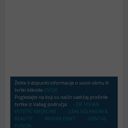
Želite li dopuniti informacije o svom obrtu ili
tvrtki kliknite
OVDJE
Pogledajte na koji su način sadržaj proširile
tvrtke iz Vašeg područja:
- DR. VIVIAN
ESTETIC MEDICINE
- LENI SOLARIUM &
BEAUTY
- RIVIERA DENT
- DENTAL
FUSION