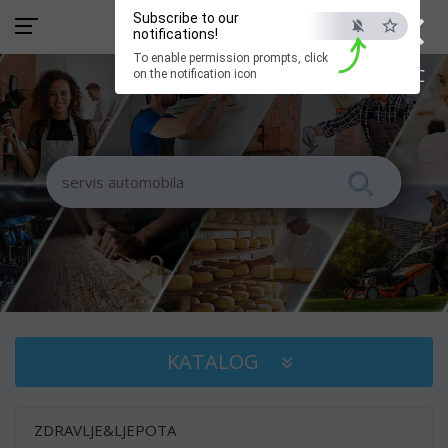
×
Subscribe to our
notifications!
To enable permission prompts, click
ESC
on the notification icon
KATALOG
ZDRAVLJE&LJEPOTA