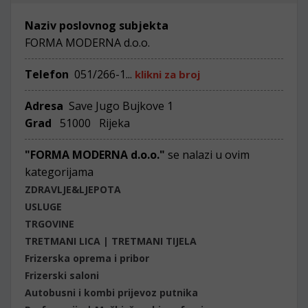
Naziv poslovnog subjekta
FORMA MODERNA d.o.o.
Telefon
051/266-1...
klikni za broj
Adresa
Save Jugo Bujkove 1
Grad
51000 Rijeka
"FORMA MODERNA d.o.o."
se nalazi u ovim
kategorijama
ZDRAVLJE&LJEPOTA
USLUGE
TRGOVINE
TRETMANI LICA | TRETMANI TIJELA
Frizerska oprema i pribor
Frizerski saloni
Autobusni i kombi prijevoz putnika