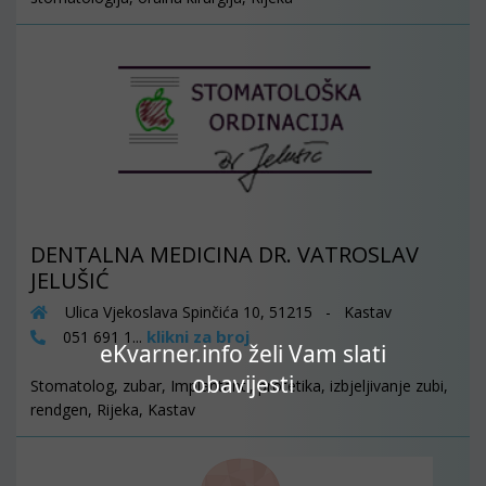
DENTALNA MEDICINA DR. VATROSLAV
JELUŠIĆ
Ulica Vjekoslava Spinčića 10, 51215 - Kastav
klikni za broj
051 691 1...
eKvarner.info želi Vam slati
obavijesti
Stomatolog, zubar, Implantanti, protetika, izbjeljivanje zubi,
rendgen, Rijeka, Kastav