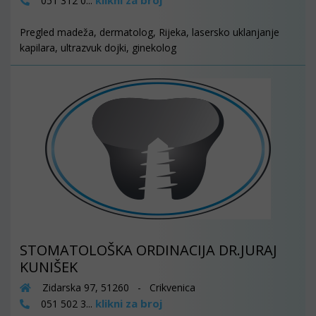
klikni za broj
051 312 0...
Pregled madeža, dermatolog, Rijeka, lasersko uklanjanje
kapilara, ultrazvuk dojki, ginekolog
STOMATOLOŠKA ORDINACIJA DR.JURAJ
KUNIŠEK
Zidarska 97, 51260 - Crikvenica
klikni za broj
051 502 3...