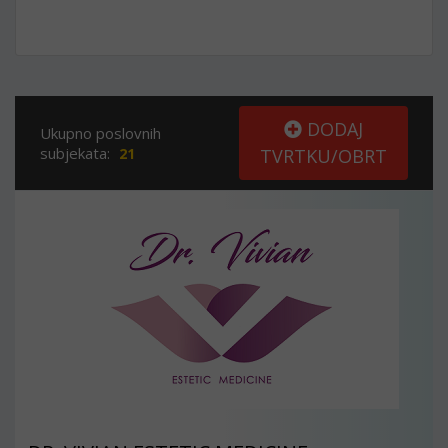
DODAJ
Ukupno poslovnih
subjekata:
21
TVRTKU/OBRT