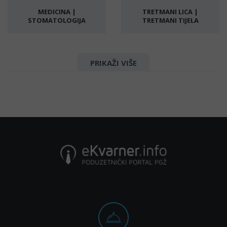
MEDICINA |
TRETMANI LICA |
STOMATOLOGIJA
TRETMANI TIJELA
Izbjeljivanje zubi |
Čišćenje zubnog
Botox
PRIKAŽI VIŠE
kamenca
Stomatolog |
Poliklinika
Stomatološka
ordinacija
Zubotehnički
Zubni rendgen
laboratorij
Hijaluronski dermalni
Dental clinic, center |
fileri
Dentist