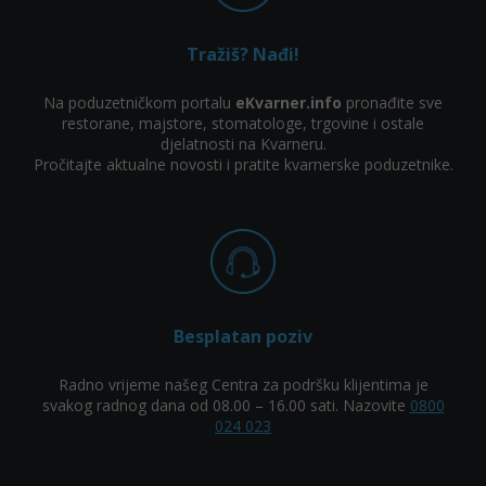
Ortodoncija |
Tretmani lica
Ortodont
Tražiš? Nađi!
Na poduzetničkom portalu
eKvarner.info
pronađite sve
Zubne navlake |
Zubni implantati
restorane, majstore, stomatologe, trgovine i ostale
Ljuskice za zube
djelatnosti na Kvarneru.
Pročitajte aktualne novosti i pratite kvarnerske poduzetnike.
Parodontologija |
Protetika
Parodontolog
Odontoiatria |
Zubni most
Dentista Croazia
Besplatan poziv
Radno vrijeme našeg Centra za podršku klijentima je
Oralna kirurgija |
svakog radnog dana od 08.00 – 16.00 sati. Nazovite
0800
Oralni kirurg
024 023