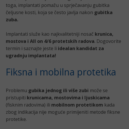
toga, implantati pomažu u sprječavanju gubitka
čeljusne kosti, koja se često javlja nakon
gubitka
zuba.
Implantati služe kao najkvalitetniji nosač
krunica,
mostova i All on 4/6 protetskih radova
. Dogovorite
termin i saznajte jeste li
idealan kandidat za
ugradnju implantata!
Fiksna i mobilna protetika
Problemu
gubika jednog ili više zubi
može se
pristupiti
krunicama, mostovima i ljuskicama
(fisknim radovima) ili
mobilnom protetikom
kada
zbog indikacija nije moguće primijeniti metode fiksne
protetike.