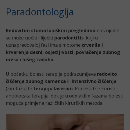
Paradontologija
Redovitim stomatološkim pregledima
na vrijeme
se može uočiti i liječiti
parodontitis
, koji u
uznapredovaloj fazi ima simptome
crvenila i
krvarenja desni, osjetljivosti, povlačenja zubnog
mesa i lošeg zadaha.
U početku bolesti terapija podrazumijeva
redovito
čišćenje zubnog kamenca
ili
intenzivno čišćenje
(kiretažu) te
terapiju laserom
. Ponekad se koristi i
antibiotska terapija, dok je u odmaklim fazama bolesti
moguća primjena različitih kirurških metoda.