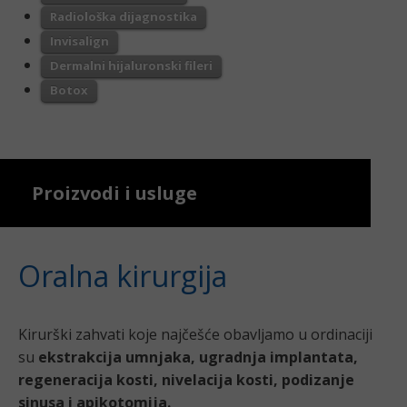
Radiološka dijagnostika
Invisalign
Dermalni hijaluronski fileri
Botox
Proizvodi i usluge
Oralna kirurgija
Kirurški zahvati koje najčešće obavljamo u ordinaciji
su
ekstrakcija umnjaka, ugradnja implantata,
regeneracija kosti, nivelacija kosti, podizanje
sinusa i apikotomija.