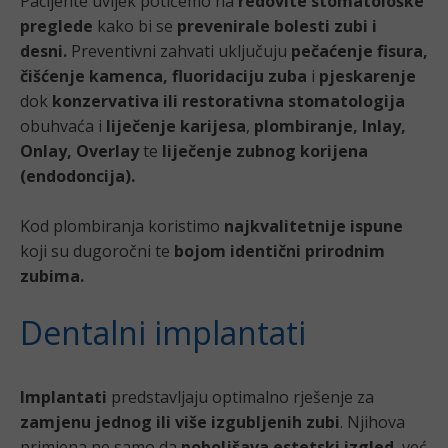
Pacijente uvijek potičemo na
redovite stomatološke
preglede
kako bi se
prevenirale bolesti zubi i
desni.
Preventivni zahvati uključuju
pečaćenje fisura,
čišćenje kamenca, fluoridaciju zuba
i
pjeskarenje
dok
konzervativa ili restorativna stomatologija
obuhvaća i
liječenje karijesa
,
plombiranje, Inlay,
Onlay, Overlay
te
liječenje zubnog korijena
(endodoncija).
Kod plombiranja koristimo
najkvalitetnije ispune
koji su dugoročni te
bojom identični prirodnim
zubima.
Dentalni implantati
Implantati
predstavljaju optimalno rješenje za
zamjenu jednog ili više izgubljenih zubi
. Njihova
primjena ne samo da
poboljšava estetski izgled
, već