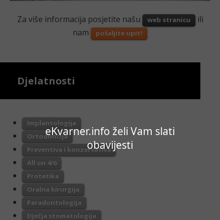
Za više informacija posjetite našu
ili
web stranicu
nam
pošaljite upit!
Djelatnosti
Implantologija
eKvarner.info želi Vam slati
Ortodoncija
obavijesti
Preventiva i konzervativa
All on 4/6
Protetika
Oralna kirurgija
Paradontologija
Dječja stomatologija