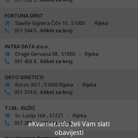
FORTUNA DENT
Slaviše Vajnera Čiče 10 , 51000 - Rijeka
051 344 5...
klikni za broj
INTRA DATA d.o.o.
Drage Gervaisa 58 , 51000 - Rijeka
091 456 8...
klikni za broj
ORTO KINETICO
Korzo 30/1 , 51000 Rijeka - Rijeka
051 319 0...
klikni za broj
T.I.M.- RUŽIĆ
Sv. Lucija 16A , 51221 - Rijeka
051 288 1...
klikni za broj
eKvarner.info želi Vam slati
obavijesti