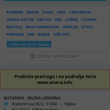
KVARNER
BAKAR
ČAVLE
CRES
CRIKVENICA
GORSKI KOTAR
KASTAV
KRK
LOŠINJ
LOVRAN
MATULJI
NOVI VINODOLSKI
OPATIJA
OTOCI
PRIMORJE
RAB
RIJEKA
VIŠKOVO
Odabrani grad:
Rijeka
  DODAJ TVRTKU/OBRT 
Proširite pretragu i na područje Istre
www.eistra.info
BOTANIKA - BILJNA LJEKARNA
Krešimirova 36/a , 51000 - Rijeka
051 332 2...
klikni za broj