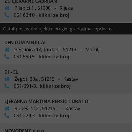
ZU LJEKARNE ČABRIJAN
Pilepići 1 , 51000 - Rijeka
051 634 0...
klikni za broj
Ostali poslovni subjekti u drugim gradovima i općinama
DENTUM MEDICAL
Pešćinica 14, Jurdani , 51213 - Matulji
051 550 5...
klikni za broj
DI - EL
Žegoti 30a , 51215 - Kastav
051/691-3...
klikni za broj
LJEKARNA MARTINA PERŠIĆ TURATO
Rubeši 112 , 51215 - Kastav
051 224 3...
klikni za broj
NOVODENT d.o.o.