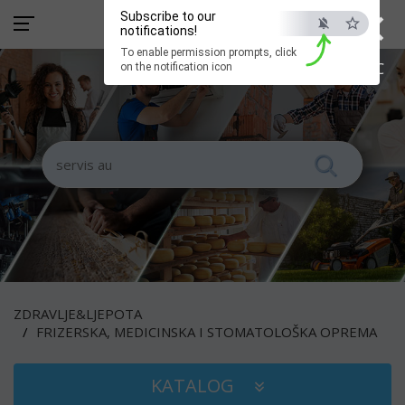
×
Subscribe to our
notifications!
To enable permission prompts, click
ESC
on the notification icon
ZDRAVLJE&LJEPOTA
FRIZERSKA, MEDICINSKA I STOMATOLOŠKA OPREMA
KATALOG