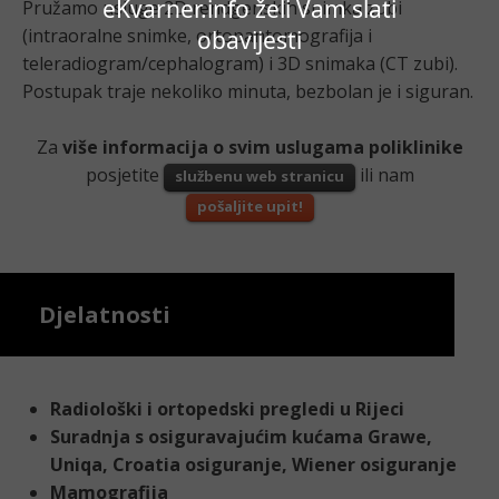
eKvarner.info želi Vam slati
Pružamo usluge 2D rendgenskih snimka zubi
(intraoralne snimke, ortopantomografija i
obavijesti
teleradiogram/cephalogram) i 3D snimaka (CT zubi).
Postupak traje nekoliko minuta, bezbolan je i siguran.
Za
više informacija o svim uslugama poliklinike
posjetite
ili nam
službenu web stranicu
pošaljite upit!
Djelatnosti
Radiološki i ortopedski pregledi u Rijeci
Suradnja s osiguravajućim kućama Grawe,
Uniqa, Croatia osiguranje, Wiener osiguranje
Mamografija