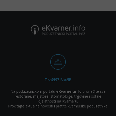
Ultrazvuk
Zubni rendgen
Dental clinic, center |
Zubne navlake |
Dentist
Ljuskice za zube
Tražiš? Nađi!
Na poduzetničkom portalu
eKvarner.info
pronađite sve
restorane, majstore, stomatologe, trgovine i ostale
djelatnosti na Kvarneru.
Pročitajte aktualne novosti i pratite kvarnerske poduzetnike.