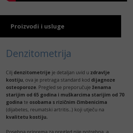
Proizvodi i usluge
Denzitometrija
Cilj
denzitometrije
je detaljan uvid u
zdravlje
kostiju
, ova je pretraga standard kod
dijagnoze
osteoporoze
. Pregled se preporučuje
ženama
starijim od 65 godina i muškarcima starijim od 70
godina
te
osobama s rizičnim čimbenicima
(dijabetes, reumatski artritis...) koji utječu na
kvalitetu kostiju.
Posebna priprema za pregled nije potrebna, a