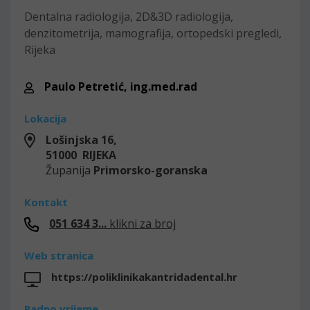
Dentalna radiologija, 2D&3D radiologija,
denzitometrija, mamografija, ortopedski pregledi,
Rijeka
Paulo Petretić, ing.med.rad
Lokacija
Lošinjska 16,
51000 RIJEKA
Županija
Primorsko-goranska
Kontakt
051 634 3...
klikni za broj
Web stranica
https://poliklinikakantridadental.hr
Radno vrijeme