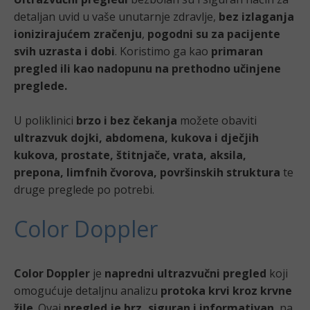
detaljan uvid u vaše unutarnje zdravlje,
bez izlaganja
ionizirajućem zračenju
,
pogodni su za pacijente
svih uzrasta i dobi
. Koristimo ga kao
primaran
pregled ili kao nadopunu na prethodno učinjene
preglede.
U poliklinici
brzo i bez čekanja
možete obaviti
ultrazvuk dojki, abdomena, kukova i dječjih
kukova, prostate, štitnjače, vrata, aksila,
prepona, limfnih čvorova, površinskih struktura
te
druge preglede po potrebi.
Color Doppler
Color Doppler
je
napredni ultrazvučni pregled
koji
omogućuje detaljnu analizu
protoka krvi kroz krvne
žile
. Ovaj
pregled je brz, siguran i informativan
, na