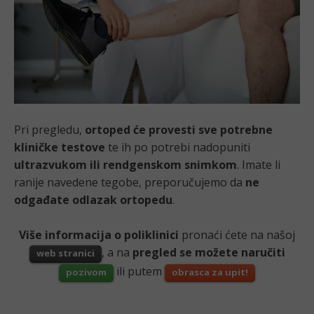
Pri pregledu,
ortoped će provesti sve potrebne
kliničke testove
te ih po potrebi nadopuniti
ultrazvukom ili rendgenskom snimkom
. Imate li
ranije navedene tegobe, preporučujemo da
ne
odgađate odlazak ortopedu
.
Više informacija o poliklinici
pronaći ćete na našoj
, a na
pregled se možete naručiti
web stranici
ili putem
pozivom
obrasca za upit!