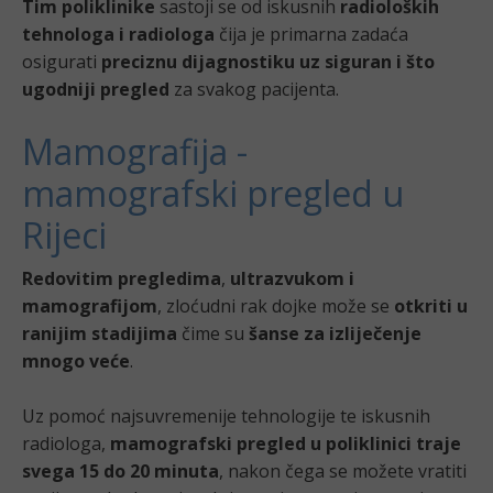
Tim poliklinike
sastoji se od iskusnih
radioloških
tehnologa i radiologa
čija je primarna zadaća
osigurati
preciznu dijagnostiku uz siguran i što
ugodniji pregled
za svakog pacijenta.
Mamografija -
mamografski pregled u
Rijeci
Redovitim pregledima
,
ultrazvukom i
mamografijom
, zloćudni rak dojke može se
otkriti u
ranijim stadijima
čime su
šanse za izliječenje
mnogo veće
.
Uz pomoć najsuvremenije tehnologije te iskusnih
radiologa,
mamografski pregled u poliklinici traje
svega 15 do 20 minuta
, nakon čega se možete vratiti