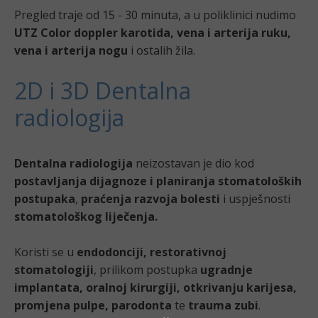
Pregled traje od 15 - 30 minuta, a u poliklinici nudimo
UTZ Color doppler karotida, vena i arterija ruku,
vena i arterija nogu
i ostalih žila.
2D i 3D Dentalna
radiologija
Dentalna radiologija
neizostavan je dio kod
postavljanja dijagnoze i planiranja stomatoloških
postupaka
,
praćenja razvoja bolesti
i uspješnosti
stomatološkog liječenja.
Koristi se u
endodonciji, restorativnoj
stomatologiji
, prilikom postupka
ugradnje
implantata, oralnoj kirurgiji, otkrivanju karijesa,
promjena pulpe, parodonta
te
trauma zubi
.