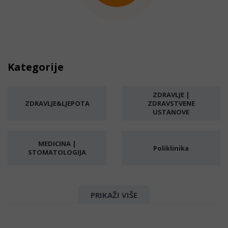
Kategorije
ZDRAVLJE |
ZDRAVLJE&LJEPOTA
ZDRAVSTVENE
USTANOVE
MEDICINA |
Poliklinika
STOMATOLOGIJA
Stomatolog |
Stomatološka
Ortopedija | Ortoped
PRIKAŽI VIŠE
ordinacija