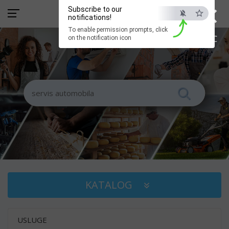
×
Subscribe to our
notifications!
To enable permission prompts, click
ESC
on the notification icon
KATALOG
USLUGE