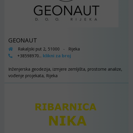
GEONAUT
Rakaljski put 2, 51000 - Rijeka
klikni za broj
+38598970...
Inženjerska geodezija, izmjere zemljišta, prostorne analize,
vođenje projekata, Rijeka