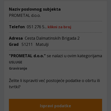
Naziv poslovnog subjekta
PROMETAL d.o.o.
Telefon
051 276 5...
klikni za broj
Adresa
Cesta Dalmatinskih Brigada 2
Grad
51211 Matulji
"PROMETAL d.o.o."
se nalazi u ovim kategorijama
USLUGE
Graviranje
Želite li ispraviti već postojeće podatke o obrtu ili
tvrtki?
Ispravi podatke