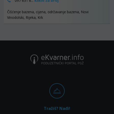
klikni za broj
097 631 6...
Čišćenje bazena, cijena, održavanje bazena, Novi
Vinodolski, Rijeka, Krk
Tražiš? Nađi!