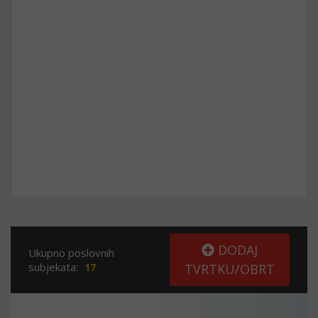
DODAJ
Ukupno poslovnih
subjekata:
17
TVRTKU/OBRT