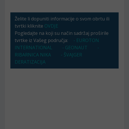
Želite li dopuniti informacije o svom obrtu ili
tvrtki kliknite
OVDJE
Pogledajte na koji su način sadržaj proširile
tvrtke iz Vašeg područja:
- EUROTON
INTERNATIONAL
- GEONAUT
-
RIBARNICA NIKA
- ŠVAJGER
DERATIZACIJA