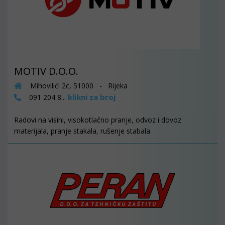
MOTIV D.O.O.
Mihovilići 2c, 51000 - Rijeka
klikni za broj
091 204 8...
Radovi na visini, visokotlačno pranje, odvoz i dovoz
materijala, pranje stakala, rušenje stabala