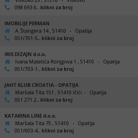
Viškovo 29 , 51216 - Viškovo
098 693 6...
klikni za broj
IMOBILIJE PERMAN
A. Štangera 14 , 51410 - Opatija
051/701-5...
klikni za broj
IRIS DIZAJN d.o.o.
Ivana Matetića Ronjgova 1 , 51410 - Opatija
051/703-1...
klikni za broj
JAHT KLUB CROATIA - OPATIJA
Maršala Tita 151 , 51410 Ičići - Opatija
051 271 2...
klikni za broj
KATARINA LINE d.o.o.
Maršala Tita 75 , 51410 - Opatija
051/603-4...
klikni za broj