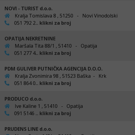
NOVI - TURIST d.o.o.
Kralja Tomislava 8 , 51250 - Novi Vinodolski
051 792 2...
klikni za broj
OPATIJA NEKRETNINE
Maršala Tita 88/1 , 51410 - Opatija
051 277 4...
klikni za broj
PDM GULIVER PUTNIČKA AGENCIJA D.O.O.
Kralja Zvonimira 98 , 51523 Baška - Krk
051 864 0...
klikni za broj
PRODUCO d.o.o.
Ive Kaline 1 , 51410 - Opatija
091 5146 ...
klikni za broj
PRUDENS LINE d.o.o.