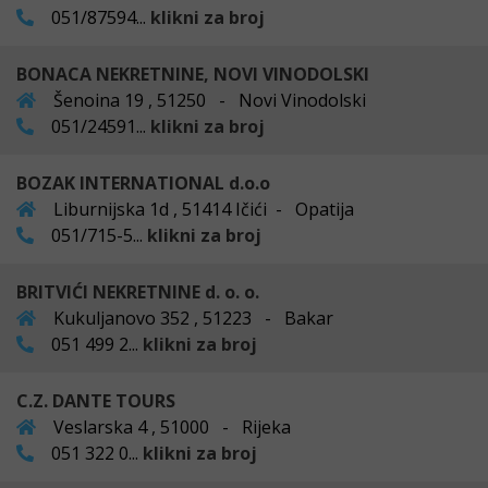
051/87594...
klikni za broj
BONACA NEKRETNINE, NOVI VINODOLSKI
Šenoina 19 , 51250 - Novi Vinodolski
051/24591...
klikni za broj
BOZAK INTERNATIONAL d.o.o
Liburnijska 1d , 51414 Ičići - Opatija
051/715-5...
klikni za broj
BRITVIĆI NEKRETNINE d. o. o.
Kukuljanovo 352 , 51223 - Bakar
051 499 2...
klikni za broj
C.Z. DANTE TOURS
Veslarska 4 , 51000 - Rijeka
051 322 0...
klikni za broj