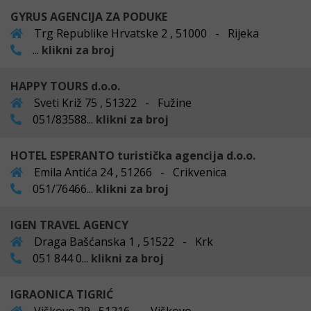
GYRUS AGENCIJA ZA PODUKE
Trg Republike Hrvatske 2 , 51000 - Rijeka
...
klikni za broj
HAPPY TOURS d.o.o.
Sveti Križ 75 , 51322 - Fužine
051/83588...
klikni za broj
HOTEL ESPERANTO turistička agencija d.o.o.
Emila Antića 24 , 51266 - Crikvenica
051/76466...
klikni za broj
IGEN TRAVEL AGENCY
Draga Bašćanska 1 , 51522 - Krk
051 844 0...
klikni za broj
IGRAONICA TIGRIĆ