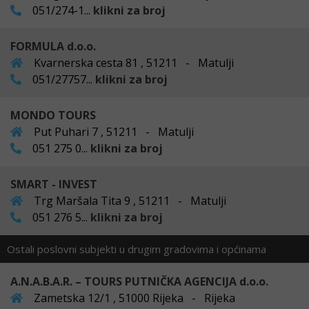
051/274-1...
klikni za broj
FORMULA d.o.o.
Kvarnerska cesta 81 , 51211 - Matulji
051/27757...
klikni za broj
MONDO TOURS
Put Puhari 7 , 51211 - Matulji
051 275 0...
klikni za broj
SMART - INVEST
Trg Maršala Tita 9 , 51211 - Matulji
051 276 5...
klikni za broj
Ostali poslovni subjekti u drugim gradovima i općinama
A.N.A.B.A.R. – TOURS PUTNIČKA AGENCIJA d.o.o.
Zametska 12/1 , 51000 Rijeka - Rijeka