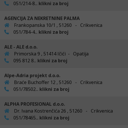
051/214-8...
klikni za broj
AGENCIJA ZA NEKRETNINE PALMA
Frankopanska 10/1 , 51260 - Crikvenica
051/784-4...
klikni za broj
ALE - ALE d.o.o.
Primorska 9 , 51414 Ičići - Opatija
095 812 8...
klikni za broj
Alpe-Adria projekt d.o.o.
Braće Buchoffer 12 , 51260 - Crikvenica
051/78502...
klikni za broj
ALPHA PROFESIONAL d.o.o.
Dr. Ivana Kostrenčića 26 , 51260 - Crikvenica
051/78465...
klikni za broj