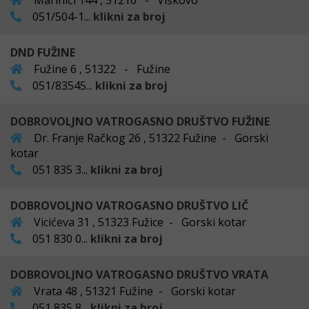
Marinići 144 , 51216 - Viškovo
051/504-1...
klikni za broj
DND FUŽINE
Fužine 6 , 51322 - Fužine
051/83545...
klikni za broj
DOBROVOLJNO VATROGASNO DRUŠTVO FUŽINE
Dr. Franje Račkog 26 , 51322 Fužine - Gorski
kotar
051 835 3...
klikni za broj
DOBROVOLJNO VATROGASNO DRUŠTVO LIČ
Vicićeva 31 , 51323 Fužice - Gorski kotar
051 830 0...
klikni za broj
DOBROVOLJNO VATROGASNO DRUŠTVO VRATA
Vrata 48 , 51321 Fužine - Gorski kotar
051 835 8...
klikni za broj