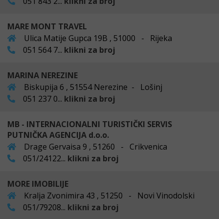
051 843 2...
klikni za broj
MARE MONT TRAVEL
Ulica Matije Gupca 19B , 51000 - Rijeka
051 564 7...
klikni za broj
MARINA NEREZINE
Biskupija 6 , 51554 Nerezine - Lošinj
051 237 0...
klikni za broj
MB - INTERNACIONALNI TURISTIČKI SERVIS
PUTNIČKA AGENCIJA d.o.o.
Drage Gervaisa 9 , 51260 - Crikvenica
051/24122...
klikni za broj
MORE IMOBILIJE
Kralja Zvonimira 43 , 51250 - Novi Vinodolski
051/79208...
klikni za broj