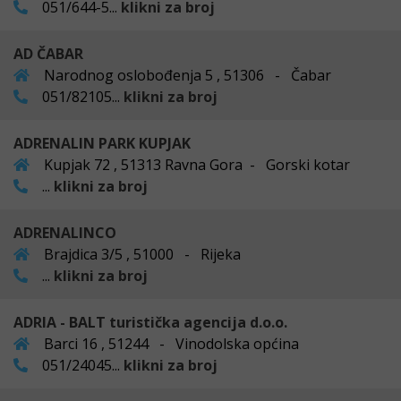
051/644-5...
klikni za broj
AD ČABAR
Narodnog oslobođenja 5 , 51306 - Čabar
051/82105...
klikni za broj
ADRENALIN PARK KUPJAK
Kupjak 72 , 51313 Ravna Gora - Gorski kotar
...
klikni za broj
ADRENALINCO
Brajdica 3/5 , 51000 - Rijeka
...
klikni za broj
ADRIA - BALT turistička agencija d.o.o.
Barci 16 , 51244 - Vinodolska općina
051/24045...
klikni za broj