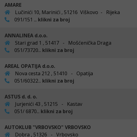
AMARE
Lučinići 10, Marinići , 51216 Viškovo - Rijeka
091/151 ...
klikni za broj
ANNALINEA d.o.o.
Stari grad 1 , 51417 - Mošćenička Draga
051/73720...
klikni za broj
AREAL OPATIJA d.o.o.
Nova cesta 212 , 51410 - Opatija
051/60322...
klikni za broj
ASTUS d. d. o.
Jurjenići 43 , 51215 - Kastav
051/ 6870...
klikni za broj
AUTOKLUB "VRBOVSKO" VRBOVSKO
Dobra , 51326 - Vrbovsko