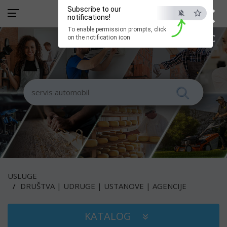
×
Subscribe to our
notifications!
To enable permission prompts, click
ESC
on the notification icon
USLUGE
DRUŠTVA | UDRUGE | USTANOVE | AGENCIJE
KATALOG