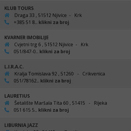
KLUB TOURS
Draga 33 , 51512 Njivice - Krk
+385 51 8...
klikni za broj
KVARNER IMOBILIJE
Cvjetni trg 6 , 51512 Njivice - Krk
051/847-0...
klikni za broj
L.I.R.A.C.
Kralja Tomislava 92 , 51260 - Crikvenica
051/78162...
klikni za broj
LAURETIUS
Šetalište Maršala Tita 60 , 51415 - Rijeka
051 615 5...
klikni za broj
LIBURNIA JAZZ