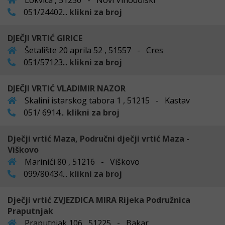
Lokvica , 51250 - Novi Vinodolski
051/24402...
klikni za broj
DJEČJI VRTIĆ GIRICE
Šetalište 20 aprila 52 , 51557 - Cres
051/57123...
klikni za broj
DJEČJI VRTIĆ VLADIMIR NAZOR
Skalini istarskog tabora 1 , 51215 - Kastav
051/ 6914...
klikni za broj
Dječji vrtić Maza, Područni dječji vrtić Maza -
Viškovo
Marinići 80 , 51216 - Viškovo
099/80434...
klikni za broj
Dječji vrtić ZVJEZDICA MIRA Rijeka Podružnica
Praputnjak
Praputnjak 106 , 51225 - Bakar