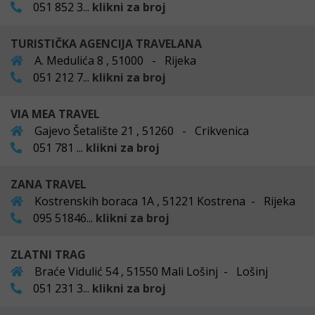
051 852 3...
klikni za broj
TURISTIČKA AGENCIJA TRAVELANA
A. Medulića 8 , 51000 - Rijeka
051 212 7...
klikni za broj
VIA MEA TRAVEL
Gajevo Šetalište 21 , 51260 - Crikvenica
051 781 ...
klikni za broj
ZANA TRAVEL
Kostrenskih boraca 1A , 51221 Kostrena - Rijeka
095 51846...
klikni za broj
ZLATNI TRAG
Braće Vidulić 54 , 51550 Mali Lošinj - Lošinj
051 231 3...
klikni za broj