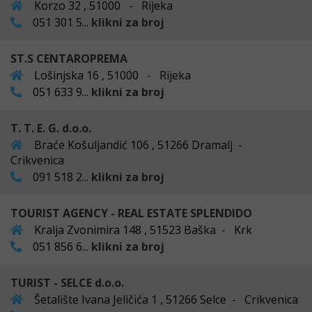
Korzo 32 , 51000 - Rijeka
051 301 5...
klikni za broj
ST.S CENTAROPREMA
Lošinjska 16 , 51000 - Rijeka
051 633 9...
klikni za broj
T. T. E. G. d.o.o.
Braće Košuljandić 106 , 51266 Dramalj -
Crikvenica
091 518 2...
klikni za broj
TOURIST AGENCY - REAL ESTATE SPLENDIDO
Kralja Zvonimira 148 , 51523 Baška - Krk
051 856 6...
klikni za broj
TURIST - SELCE d.o.o.
Šetalište Ivana Jeličića 1 , 51266 Selce - Crikvenica