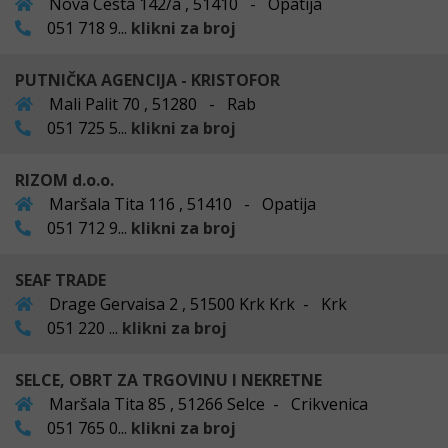
Nova Cesta 142/a , 51410 - Opatija
051 718 9...
klikni za broj
PUTNIČKA AGENCIJA - KRISTOFOR
Mali Palit 70 , 51280 - Rab
051 725 5...
klikni za broj
RIZOM d.o.o.
Maršala Tita 116 , 51410 - Opatija
051 712 9...
klikni za broj
SEAF TRADE
Drage Gervaisa 2 , 51500 Krk Krk - Krk
051 220 ...
klikni za broj
SELCE, OBRT ZA TRGOVINU I NEKRETNE
Maršala Tita 85 , 51266 Selce - Crikvenica
051 765 0...
klikni za broj