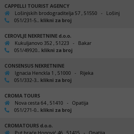
CAPPELLI TOURIST AGENCY
Lošinjskih brodograditelja 57 , 51550 - Lošinj
051/231-5...
klikni za broj
CEROVLJE NEKRETNINE d.o.o.
Kukuljanovo 352 , 51223 - Bakar
051/49920...
klikni za broj
CONSENSUS NEKRETNINE
Ignacia Henckla 1 , 51000 - Rijeka
051/332-3...
klikni za broj
CROMA TOURS
Nova cesta 64 , 51410 - Opatija
051/271-0...
klikni za broj
CROMATOURS d.o.o.
Put braće Honović 46 , 51415 - Opatija