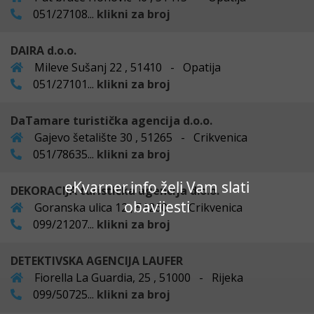
051/27108...
klikni za broj
DAIRA d.o.o.
Mileve Sušanj 22 , 51410 - Opatija
051/27101...
klikni za broj
DaTamare turistička agencija d.o.o.
Gajevo šetalište 30 , 51265 - Crikvenica
051/78635...
klikni za broj
eKvarner.info želi Vam slati
DEKORACIJA turistička agencija d.o.o.
obavijesti
Goranska ulica 12 , 51260 - Crikvenica
099/21207...
klikni za broj
DETEKTIVSKA AGENCIJA LAUFER
Fiorella La Guardia, 25 , 51000 - Rijeka
099/50725...
klikni za broj