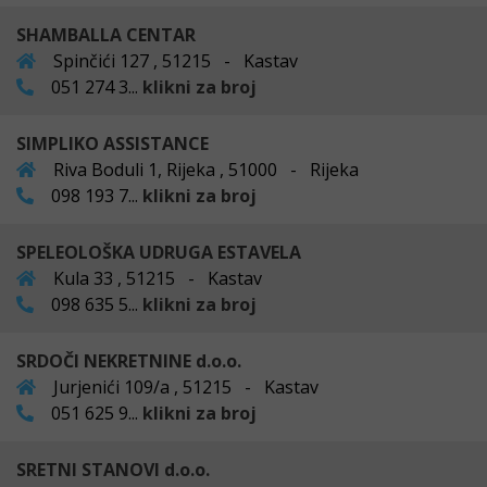
SHAMBALLA CENTAR
Spinčići 127 , 51215 - Kastav
051 274 3...
klikni za broj
SIMPLIKO ASSISTANCE
Riva Boduli 1, Rijeka , 51000 - Rijeka
098 193 7...
klikni za broj
SPELEOLOŠKA UDRUGA ESTAVELA
Kula 33 , 51215 - Kastav
098 635 5...
klikni za broj
SRDOČI NEKRETNINE d.o.o.
Jurjenići 109/a , 51215 - Kastav
051 625 9...
klikni za broj
SRETNI STANOVI d.o.o.