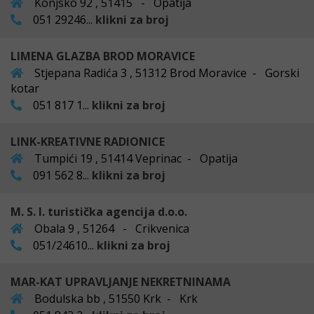
Konjsko 92 , 51415 - Opatija
051 29246...
klikni za broj
LIMENA GLAZBA BROD MORAVICE
Stjepana Radića 3 , 51312 Brod Moravice - Gorski
kotar
051 817 1...
klikni za broj
LINK-KREATIVNE RADIONICE
Tumpići 19 , 51414 Veprinac - Opatija
091 562 8...
klikni za broj
M. S. I. turistička agencija d.o.o.
Obala 9 , 51264 - Crikvenica
051/24610...
klikni za broj
MAR-KAT UPRAVLJANJE NEKRETNINAMA
Bodulska bb , 51550 Krk - Krk