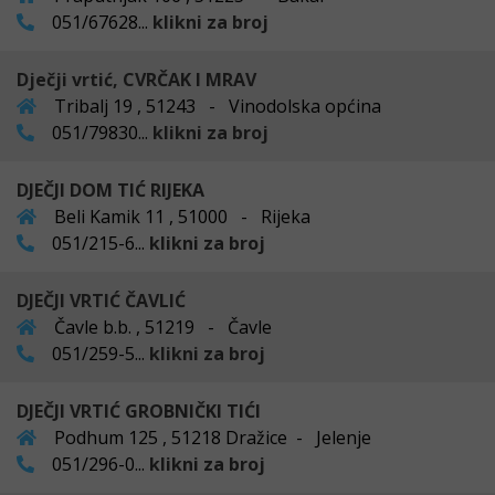
051/67628...
klikni za broj
Dječji vrtić, CVRČAK I MRAV
Tribalj 19 , 51243 - Vinodolska općina
051/79830...
klikni za broj
DJEČJI DOM TIĆ RIJEKA
Beli Kamik 11 , 51000 - Rijeka
051/215-6...
klikni za broj
DJEČJI VRTIĆ ČAVLIĆ
Čavle b.b. , 51219 - Čavle
051/259-5...
klikni za broj
DJEČJI VRTIĆ GROBNIČKI TIĆI
Podhum 125 , 51218 Dražice - Jelenje
051/296-0...
klikni za broj