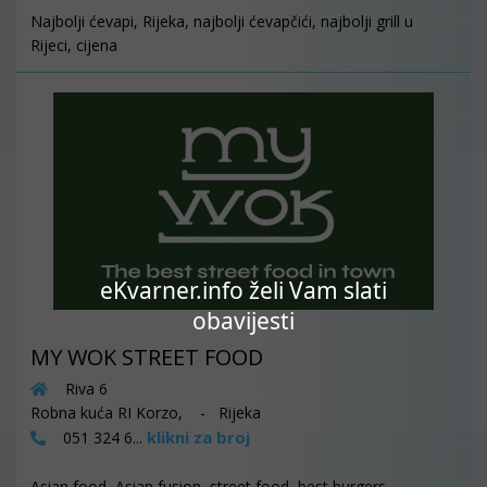
Najbolji ćevapi, Rijeka, najbolji ćevapčići, najbolji grill u
Rijeci, cijena
eKvarner.info želi Vam slati
obavijesti
MY WOK STREET FOOD
Riva 6
Robna kuća RI Korzo, - Rijeka
klikni za broj
051 324 6...
Asian food, Asian fusion, street food, best burgers,