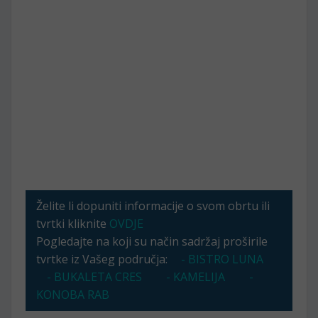
Želite li dopuniti informacije o svom obrtu ili
tvrtki kliknite
OVDJE
Pogledajte na koji su način sadržaj proširile
tvrtke iz Vašeg područja:
- BISTRO LUNA
- BUKALETA CRES
- KAMELIJA
-
KONOBA RAB