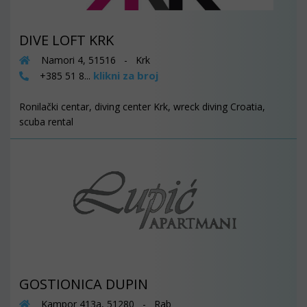
DIVE LOFT KRK
Namori 4, 51516 - Krk
klikni za broj
+385 51 8...
Ronilački centar, diving center Krk, wreck diving Croatia,
scuba rental
GOSTIONICA DUPIN
Kampor 413a, 51280 - Rab