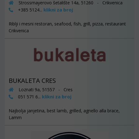
Strossmayerovo šetalište 14a, 51260 - Crikvenica
klikni za broj
+385 5124...
Riblji i mesni restoran, seafood, fish, grill, pizza, restaurant
Crikvenica
BUKALETA CRES
Loznati 9a, 51557 - Cres
klikni za broj
051 571 6...
Najbolja janjetina, best lamb, grilled, agnello alla brace,
Lamm