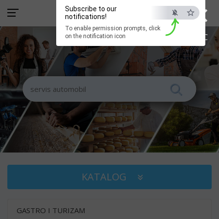
×
Subscribe to our
notifications!
To enable permission prompts, click
ESC
on the notification icon
KATALOG
GASTRO I TURIZAM